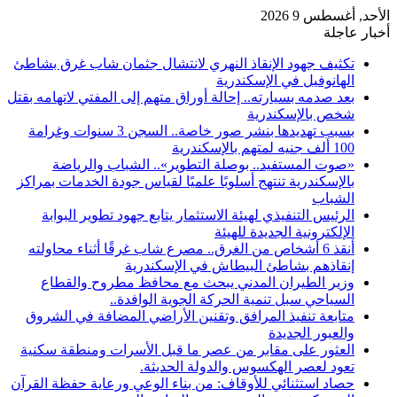
الأحد, أغسطس 9 2026
أخبار عاجلة
تكثيف جهود الإنقاذ النهري لانتشال جثمان شاب غرق بشاطئ
الهانوفيل في الإسكندرية
بعد صدمه بسيارته.. إحالة أوراق متهم إلى المفتي لاتهامه بقتل
شخص بالإسكندرية
بسبب تهديدها بنشر صور خاصة.. السجن 3 سنوات وغرامة
100 ألف جنيه لمتهم بالإسكندرية
«صوت المستفيد.. بوصلة التطوير».. الشباب والرياضة
بالإسكندرية تنتهج أسلوبًا علميًا لقياس جودة الخدمات بمراكز
الشباب
الرئيس التنفيذي لهيئة الاستثمار يتابع جهود تطوير البوابة
الإلكترونية الجديدة للهيئة
أنقذ 6 أشخاص من الغرق.. مصرع شاب غرقًا أثناء محاولته
إنقاذهم بشاطئ البيطاش في الإسكندرية
وزير الطيران المدني يبحث مع محافظ مطروح والقطاع
السياحي سبل تنمية الحركة الجوية الوافدة..
متابعة تنفيذ المرافق وتقنين الأراضي المضافة في الشروق
والعبور الجديدة
العثور على مقابر من عصر ما قبل الأسرات ومنطقة سكنية
تعود لعصر الهكسوس والدولة الحديثة.
حصاد استثنائي للأوقاف: من بناء الوعي ورعاية حفظة القرآن