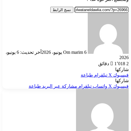
نسخ الرابط
أرسل
بريدا
إلكترونيا
6 يونيو، 2026
Om marim
آخر تحديث: 6 يونيو،
2026
2 دقائق
1٬018
شاركها
فيسبوك
‫X
تيلقرام
طباعة
شاركها
فيسبوك
‫X
واتساب
تيلقرام
مشاركة عبر البريد
طباعة