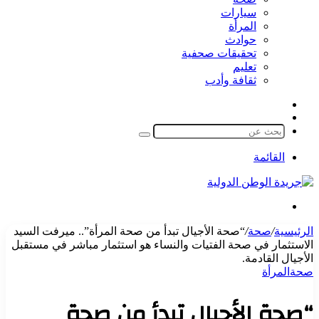
سيارات
المرأة
حوادث
تحقيقات صحفية
تعليم
ثقافة وأدب
مقال
الوضع
عشوائي
المظلم
بحث
عن
القائمة
بحث
عن
الرئيسية
/
صحة
/
“صحة الأجيال تبدأ من صحة المرأة”.. ميرفت السيد
الاستثمار في صحة الفتيات والنساء هو استثمار مباشر في مستقبل
الأجيال القادمة.
صحة
المرأة
“صحة الأجيال تبدأ من صحة