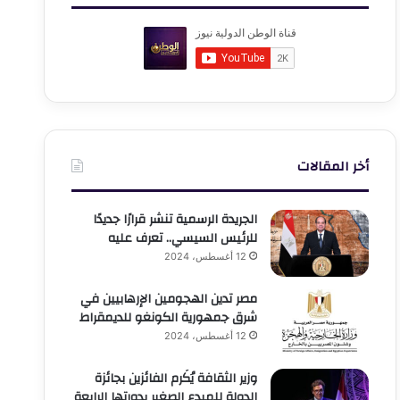
أخر المقالات
الجريدة الرسمية تنشر قرارًا جديدًا
للرئيس السيسي.. تعرف عليه
12 أغسطس، 2024
مصر تدين الهجومين الإرهابيين في
شرق جمهورية الكونغو للديمقراط
12 أغسطس، 2024
وزير الثقافة يُكَرم الفائزين بجائزة
الدولة للمبدع الصغير بدورتها الرابعة