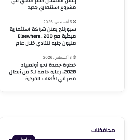
إعلان استغلال اسم النادي في
مشروع استثماري جديد
5 أغسطس، 2026
سبورتنج يعلن شراكة استثمارية
مبدئية مع Elsewhere.. 200
مليون جنيه للنادي خلال عام
3 أغسطس، 2026
خطوة جديدة نحو أولمبياد
2028.. رعاية خاصة لـ5 من أبطال
مصر في الألعاب الفردية
محافظات
محافظات