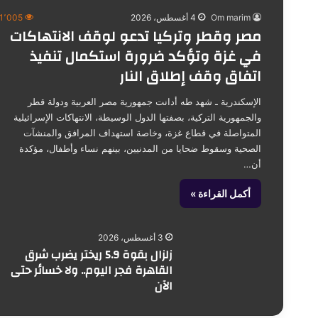
Om marim
4 أغسطس، 2026
1٬005
مصر وقطر وتركيا تدعو لوقف الانتهاكات
في غزة وتؤكد ضرورة استكمال تنفيذ
اتفاق وقف إطلاق النار
الإسكندرية ـ شهد طه أدانت جمهورية مصر العربية ودولة قطر
والجمهورية التركية، بصفتها الدول الوسيطة، الانتهاكات الإسرائيلية
المتواصلة في قطاع غزة، وخاصة استهداف المرافق والمنشآت
الصحية وسقوط ضحايا من المدنيين، بينهم نساء وأطفال، مؤكدة
أن…
أكمل القراءة »
3 أغسطس، 2026
زلزال بقوة 5.9 ريختر يضرب شرق
القاهرة فجر اليوم.. ولا خسائر حتى
الآن