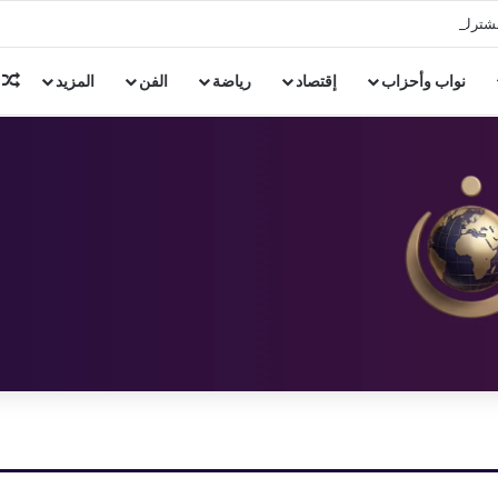
ن 3 دول إسلامية
م
نواب وأحزاب
إقتصاد
رياضة
الفن
المزيد