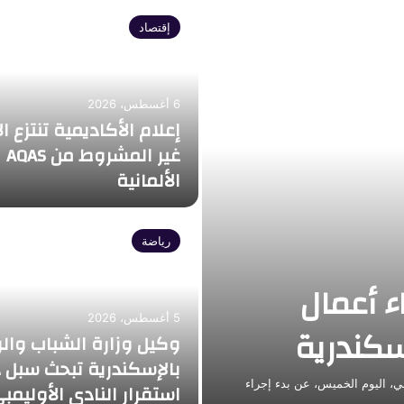
ة يلتقي نظيره القطري على
اع الوزاري حول القدس في
كتبت/ منار علاء التقى د. بدر عبد العاطي، وزير الخارجية والتعاون الدولي والمصريين بالخارج، يوم الأربعاء ٥