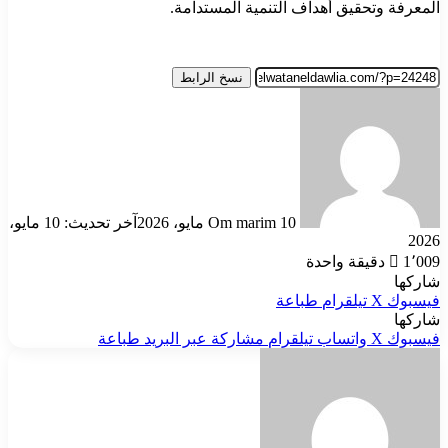
المعرفة وتحقيق أهداف التنمية المستدامة.
نسخ الرابط
أرسل
بريدا
إلكترونيا
10 مايو، 2026
Om marim
آخر تحديث: 10 مايو،
2026
1٬009
دقيقة واحدة
شاركها
فيسبوك
‫X
تيلقرام
طباعة
شاركها
فيسبوك
‫X
واتساب
تيلقرام
مشاركة عبر البريد
طباعة