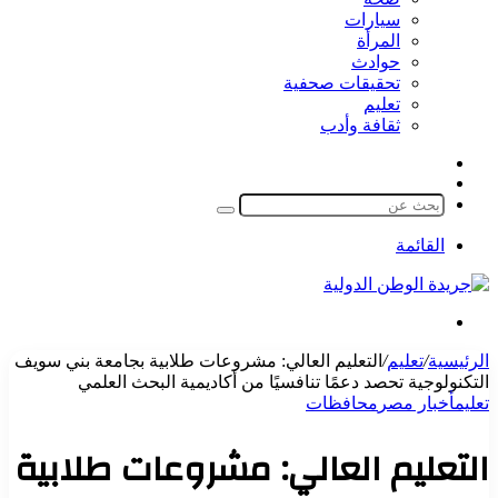
سيارات
المرأة
حوادث
تحقيقات صحفية
تعليم
ثقافة وأدب
مقال
الوضع
عشوائي
المظلم
بحث
عن
القائمة
بحث
عن
الرئيسية
/
تعليم
/
التعليم العالي: مشروعات طلابية بجامعة بني سويف
التكنولوجية تحصد دعمًا تنافسيًا من أكاديمية البحث العلمي
تعليم
أخبار مصر
محافظات
التعليم العالي: مشروعات طلابية