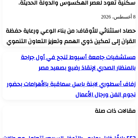
سكنية تعود لعصر الهكسوس والدولة الحديثة.
8 أغسطس، 2026
حصاد استثنائي للأوقاف: من بناء الوعي ورعاية حفظة
القرآن إلى تمكين ذوي الهمم وتعزيز التعاون التنموي
مستشفيات
مستشفيات جامعة أسيوط تنجح في أول جراحة
جامعة
بالمنظار الصدري لإنقاذ رضيع بصعيد مصر
أسيوط
تنجح
في
زفاف
زفاف أسطوري لابنة باسل سماقية بالأهرامات بحضور
أول
أسطوري
جراحة
نجوم الفن ورجال الأعمال
لابنة
بالمنظار
باسل
الصدري
سماقية
لإنقاذ
مقالات ذات صلة
بالأهرامات
رضيع
بحضور
بصعيد
نجوم
مصر
الفن
ورجال