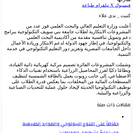
فيسبوك
‫X
تيلقرام
طباعة
كتبت _ ندى علاء
أعلنت وزارة التعليم العالي والبحث العلمي فوز عدد من
المشروعات الابتكارية لطلاب جامعة بني سويف التكنولوجية ببرامج
دعم وتمويل تنافسية مقدمة من أكاديمية البحث العلمي
والتكنولوجيا، في إطار جهود الدولة لدعم الابتكار وريادة الأعمال
داخل الجامعات المصرية وتعزيز دور التعليم التكنولوجي في خدمة
التنمية.
وشملت المشروعات الفائزة تصميم مركبة كهربائية ذاتية القيادة،
ونظامًا ذكيًا لفرز المحاصيل الزراعية باستخدام تقنيات الذكاء
الاصطناعي، إلى جانب روبوت يعمل بالطاقة الشمسية لتنظيف
المسطحات المائية من المخلفات، بما يعكس قدرة الطلاب على
توظيف التكنولوجيا الحديثة لإيجاد حلول عملية للتحديات الصناعية
والزراعية والبيئية.
مقالات ذات صلة
حفاظاً على التنوع البيولوجي والموارد الطبيعية
واستجابةً لشكاوى المواطنين