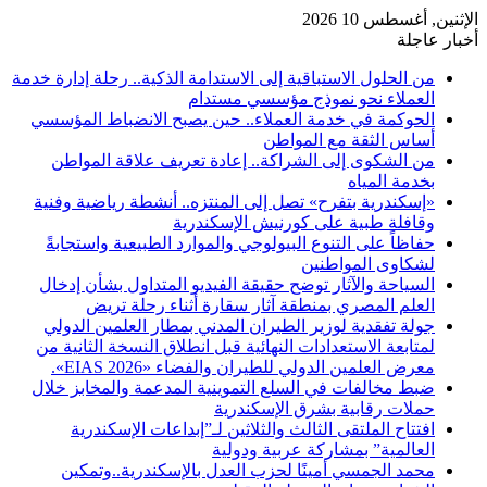
الإثنين, أغسطس 10 2026
أخبار عاجلة
من الحلول الاستباقية إلى الاستدامة الذكية.. رحلة إدارة خدمة
العملاء نحو نموذج مؤسسي مستدام
الحوكمة في خدمة العملاء.. حين يصبح الانضباط المؤسسي
أساس الثقة مع المواطن
من الشكوى إلى الشراكة.. إعادة تعريف علاقة المواطن
بخدمة المياه
«إسكندرية بتفرح» تصل إلى المنتزه.. أنشطة رياضية وفنية
وقافلة طبية على كورنيش الإسكندرية
حفاظاً على التنوع البيولوجي والموارد الطبيعية واستجابةً
لشكاوى المواطنين
السياحة والآثار توضح حقيقة الفيديو المتداول بشأن إدخال
العلم المصري بمنطقة آثار سقارة أثناء رحلة تريض
جولة تفقدية لوزير الطيران المدني بمطار العلمين الدولي
لمتابعة الاستعدادات النهائية قبل انطلاق النسخة الثانية من
معرض العلمين الدولي للطيران والفضاء «EIAS 2026».
ضبط مخالفات في السلع التموينية المدعمة والمخابز خلال
حملات رقابية بشرق الإسكندرية
افتتاح الملتقى الثالث والثلاثين لـ”إبداعات الإسكندرية
العالمية” بمشاركة عربية ودولية
محمد الجمسي أمينًا لحزب العدل بالإسكندرية..وتمكين