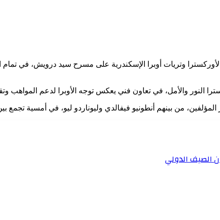
الإسكندرية، مساء الجمعة 8 مايو 2026، حفلًا مميزًا لأوركسترا وتريات أوبرا الإسكندرية على مسرح
ا النور والأمل، في تعاون فني يعكس توجه الأوبرا لدعم المواهب وتق
مؤلفين، من بينهم أنطونيو فيفالدي وليوناردو ليو، في أمسية تجمع بين ا
ان الصيف الدولي