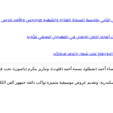
الثاني بكنيسة السيدة العذراء والشهيد مارجرجس والأمير تادرس ب
مجاد الزمن الجميل في المهرجان الصيفي للأوبرا
البوريفاج تحت شعار «اعرف مركزك»
اء أحمد (تشيللو)، بسمة أحمد (فلوت)، وماريز مكرم (باصون)، تحت قي
لإسكندرية، وتقديم عروض موسيقية متميزة تواكب ذائقة جمهور الفن الك