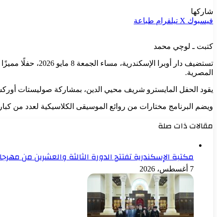
شاركها
فيسبوك
‫X
تيلقرام
طباعة
كتبت ـ لوچي محمد
تستضيف دار أوبرا 
المصرية.
يقود الحفل المايسترو شريف محيي الدين، بمشاركة صوليستات أوركستر
ويضم البرنامج مختارات من روائع الموسيقى الكلاسيكية لعدد من كبار ال
مقالات ذات صلة
مكتبة الإسكندرية تفتتح الدورة الثالثة والعشرين من مهرج
7 أغسطس، 2026