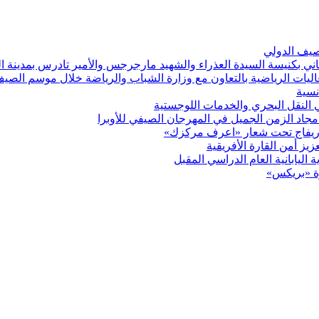
لصيف الدولي
اني بكنيسة السيدة العذراء والشهيد مارجرجس والأمير تادرس بمدينة ال
عاليات الرياضية بالتعاون مع وزارة الشباب والرياضة خلال موسم الصي
نسية
ي النقل البحري والخدمات اللوجستية
د الزمن الجميل في المهرجان الصيفي للأوبرا
بوريفاج تحت شعار «اعرف مركزك»
ز أمن القارة الأفريقية
 اليابانية العام الدراسي المقبل
رة «بريكس»