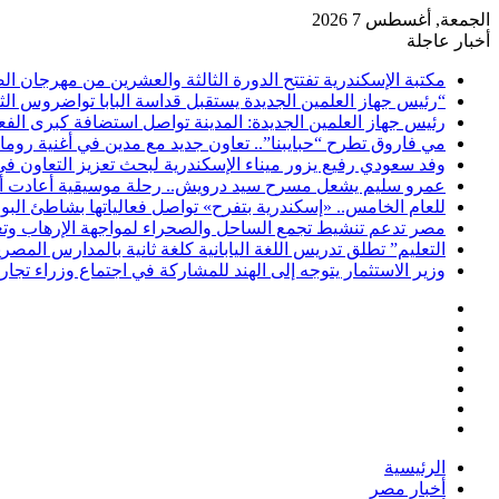
الجمعة, أغسطس 7 2026
أخبار عاجلة
مكتبة الإسكندرية تفتتح الدورة الثالثة والعشرين من مهرجان ا
“رئيس جهاز العلمين الجديدة يستقبل قداسة البابا تواضروس الث
رئيس جهاز العلمين الجديدة: المدينة تواصل استضافة كبرى الف
مي فاروق تطرح “حبايبنا”.. تعاون جديد مع مدين في أغنية روما
وفد سعودي رفيع يزور ميناء الإسكندرية لبحث تعزيز التعاون ف
عمرو سليم يشعل مسرح سيد درويش.. رحلة موسيقية أعادت أمجا
للعام الخامس.. «إسكندرية بتفرح» تواصل فعالياتها بشاطئ ال
مصر تدعم تنشيط تجمع الساحل والصحراء لمواجهة الإرهاب وتعزي
التعليم” تطلق تدريس اللغة اليابانية كلغة ثانية بالمدارس المصرية
وزير الاستثمار يتوجه إلى الهند للمشاركة في اجتماع وزراء تجا
فيسبوك
‫X
‫YouTube
انستقرام
تسجيل
مقال
الدخول
إضافة
عشوائي
عمود
الرئيسية
جانبي
أخبار مصر