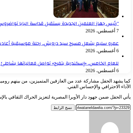
“رئيس جهاز العلمين الجديدة يستقبل قداسة البابا تواضروس 
7 أغسطس، 2026
عمرو سليم يشعل مسرح سيد درويش.. رحلة موسيقية أعادت أ
6 أغسطس، 2026
للعام الخامس.. «إسكندرية بتفرح» تواصل فعالياتها بشاطئ 
6 أغسطس، 2026
كما يشهد الحفل مشاركة عدد من العازفين المتميزين، من بينهم روميس
الأداء الاحترافي والإحساس الفني.
يأتي الحفل ضمن جهود دار الأوبرا المصرية لتعزيز الحراك الثقافي با
نسخ الرابط
أرسل
بريدا
إلكترونيا