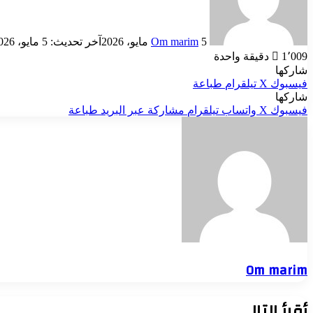
5 مايو، 2026
Om marim
آخر تحديث: 5 مايو، 2026
1٬009
دقيقة واحدة
شاركها
فيسبوك
‫X
تيلقرام
طباعة
شاركها
فيسبوك
‫X
واتساب
تيلقرام
مشاركة عبر البريد
طباعة
Om marim
أقرأ التالي