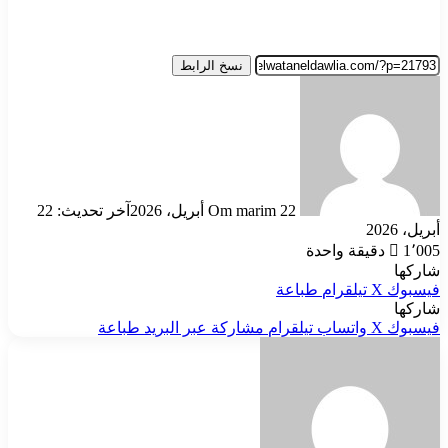
نسخ الرابط
أرسل
بريدا
إلكترونيا
22 أبريل، 2026
Om marim
آخر تحديث: 22
أبريل، 2026
1٬005
دقيقة واحدة
شاركها
فيسبوك
‫X
تيلقرام
طباعة
شاركها
فيسبوك
‫X
واتساب
تيلقرام
مشاركة عبر البريد
طباعة