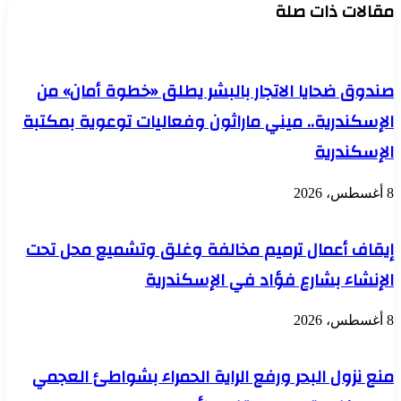
مقالات ذات صلة
البطاركة
هاتف
والأساقفة
بالإكراه"
الكاثوليك
والشروع
بمصر
في
قتل
صندوق ضحايا الاتجار بالبشر يطلق «خطوة أمان» من
شاب
الإسكندرية.. ميني ماراثون وفعاليات توعوية بمكتبة
الإسكندرية
8 أغسطس، 2026
إيقاف أعمال ترميم مخالفة وغلق وتشميع محل تحت
الإنشاء بشارع فؤاد في الإسكندرية
8 أغسطس، 2026
منع نزول البحر ورفع الراية الحمراء بشواطئ العجمي