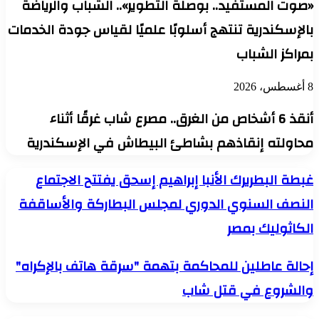
«صوت المستفيد.. بوصلة التطوير».. الشباب والرياضة
بالإسكندرية تنتهج أسلوبًا علميًا لقياس جودة الخدمات
بمراكز الشباب
8 أغسطس، 2026
أنقذ 6 أشخاص من الغرق.. مصرع شاب غرقًا أثناء
محاولته إنقاذهم بشاطئ البيطاش في الإسكندرية
غبطة
غبطة البطريرك الأنبا إبراهيم إسحق يفتتح الاجتماع
البطريرك
النصف السنوي الدوري لمجلس البطاركة والأساقفة
الأنبا
إبراهيم
الكاثوليك بمصر
إسحق
يفتتح
الاجتماع
إحالة
إحالة عاطلين للمحاكمة بتهمة "سرقة هاتف بالإكراه"
النصف
عاطلين
السنوي
والشروع في قتل شاب
للمحاكمة
الدوري
بتهمة
لمجلس
"سرقة