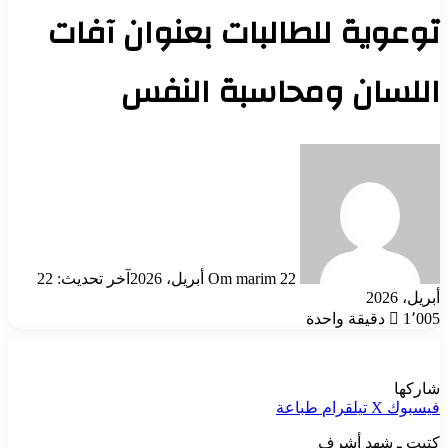
توعوية للطالبات بعنوان آفات
اللسان ومحاسبة النفس
أرسل
بريدا
إلكترونيا
22 أبريل، 2026
Om marim
آخر تحديث: 22
أبريل، 2026
1٬005
دقيقة واحدة
شاركها
فيسبوك
‫X
تيلقرام
طباعة
كتبت ـ شهد أشرف