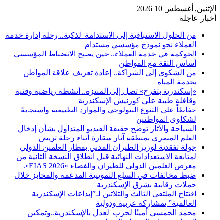
الإثنين, أغسطس 10 2026
أخبار عاجلة
من الحلول الاستباقية إلى الاستدامة الذكية.. رحلة إدارة خدمة
العملاء نحو نموذج مؤسسي مستدام
الحوكمة في خدمة العملاء.. حين يصبح الانضباط المؤسسي
أساس الثقة مع المواطن
من الشكوى إلى الشراكة.. إعادة تعريف علاقة المواطن
بخدمة المياه
«إسكندرية بتفرح» تصل إلى المنتزه.. أنشطة رياضية وفنية
وقافلة طبية على كورنيش الإسكندرية
حفاظاً على التنوع البيولوجي والموارد الطبيعية واستجابةً
لشكاوى المواطنين
السياحة والآثار توضح حقيقة الفيديو المتداول بشأن إدخال
العلم المصري بمنطقة آثار سقارة أثناء رحلة تريض
جولة تفقدية لوزير الطيران المدني بمطار العلمين الدولي
لمتابعة الاستعدادات النهائية قبل انطلاق النسخة الثانية من
معرض العلمين الدولي للطيران والفضاء «EIAS 2026».
ضبط مخالفات في السلع التموينية المدعمة والمخابز خلال
حملات رقابية بشرق الإسكندرية
افتتاح الملتقى الثالث والثلاثين لـ”إبداعات الإسكندرية
العالمية” بمشاركة عربية ودولية
محمد الجمسي أمينًا لحزب العدل بالإسكندرية..وتمكين