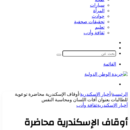
سيارات
المرأة
حوادث
تحقيقات صحفية
تعليم
ثقافة وأدب
مقال
الوضع
عشوائي
المظلم
بحث
عن
القائمة
بحث
عن
الرئيسية
/
أخبار الإسكندرية
/
أوقاف الإسكندرية محاضرة توعوية
للطالبات بعنوان آفات اللسان ومحاسبة النفس
أخبار الإسكندرية
ثقافة وأدب
أوقاف الإسكندرية محاضرة