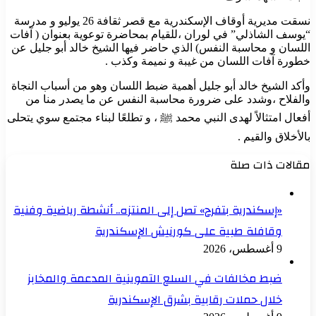
نسقت مديرية أوقاف الإسكندرية مع قصر ثقافة 26 يوليو و مدرسة
“يوسف الشاذلي” في لوران ،للقيام بمحاضرة توعوية بعنوان ( آفات
اللسان و محاسبة النفس) الذي حاضر فيها الشيخ خالد أبو جليل عن
خطورة آفات اللسان من غيبة و نميمة وكذب .
وأكد الشيخ خالد أبو جليل أهمية ضبط اللسان وهو من أسباب النجاة
والفلاح ،وشدد على ضرورة محاسبة النفس عن ما يصدر منا من
أفعال امتثالاً لهدى النبي محمد ﷺ ، و تطلعًا لبناء مجتمع سوي يتحلى
بالأخلاق والقيم .
مقالات ذات صلة
«إسكندرية بتفرح» تصل إلى المنتزه.. أنشطة رياضية وفنية
وقافلة طبية على كورنيش الإسكندرية
9 أغسطس، 2026
ضبط مخالفات في السلع التموينية المدعمة والمخابز
خلال حملات رقابية بشرق الإسكندرية