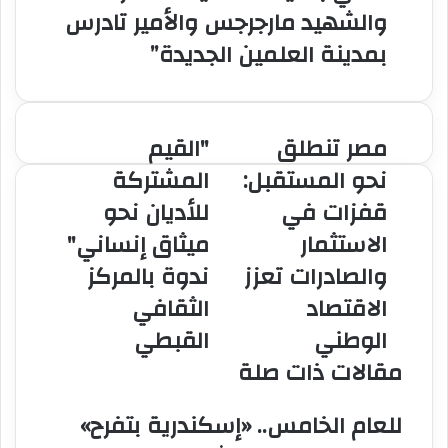
والشهيد مارجرجس والأمير تادرس
بمدينة العلمين الجديدة”
مصر تنطلق
"القيم
مصر
"القيم
تنطلق
المشتركة
نحو المستقبل:
المشتركة
نحو
للأديان
قفزات في
للأديان نحو
المستقبل:
نحو
قفزات
ميثاق
الاستثمار
ميثاق إنساني"
في
إنساني"
والصادرات تعزز
ندوة بالمركز
الاستثمار
ندوة
والصادرات
بالمركز
الاقتصاد
الثقافي
تعزز
الثقافي
الوطني
القبطي
الاقتصاد
القبطي
الوطني
مقالات ذات صلة
للعام الخامس.. «إسكندرية بتفرح»