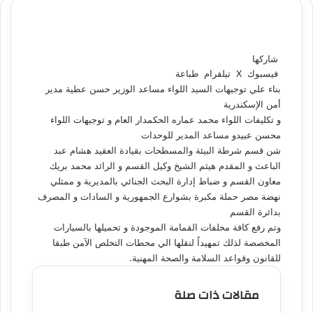
شاركها
فيسبوك
‫X
تيلقرام
طباعة
بناء علي توجيهات السيد اللواء مساعد الوزير حسن عطية مدير
أمن الإسكندرية
و تكليفات اللواء محمد عماره الحكمدار العام و توجيهات اللواء
محسن عبيدو مساعد المدير للوحدات
شن قسم شرطة البيئة والمسطحات بقيادة العقيد هشام عبد
الباعث و المقدم هيثم الشيخ وكيل القسم و الرائد محمد بريك
معاون القسم و ضباط إدارة البحث الجنائي بالمديرية و ممثلي
نهضة مصر حملة مكبرة بشوارع الجمهورية و السادات و المصرف
بدائرة القسم
وتم رفع كافة مخلفات القمامة الموجودة و تحميلها بالسيارات
المخصصة لذلك تمهيداً لنقلها الي محطات التخلص الآمن طبقا
للقانون وقواعد السلامة والصحة المهنية.
مقالات ذات صلة