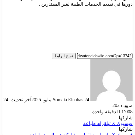
دورها في تقديم الخدمات الطبية لغير المقتدرين .
نسخ الرابط
أرسل
بريدا
إلكترونيا
24 مايو، 2025
Somaia Elnahas
آخر تحديث: 24
مايو، 2025
1٬008
دقيقة واحدة
شاركها
فيسبوك
‫X
تيلقرام
طباعة
شاركها
فيسبوك
‫X
واتساب
تيلقرام
مشاركة عبر البريد
طباعة