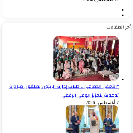
الصفحة
الصفحة
السابقة
التالية
أخر المقالات
“التعفن الدماغي”.. طلاب إدارة الزيتون يطلقون مبادرة
توعوية لتعزيز الوعي الرقمي
7 أغسطس، 2026