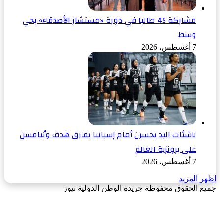
مشاركة 45 طالبا في دورة «مستشار الأصدقاء» بحي
وسط
7 أغسطس، 2026
ناشئات اليد يخسرن أمام إسبانيا بفارق هدف ويُنافسن
على برونزية العالم
7 أغسطس، 2026
اظهر المزيد
جميع الحقوق محفوظة جريدة الوطن الدولية نيوز
‫X
زر
فيسبوك
الذهاب
إلى