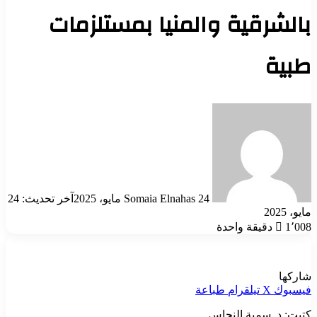
بالشرقية والمنيا بمستلزمات
طبية
أرسل
بريدا
إلكترونيا
24 مايو، 2025
Somaia Elnahas
آخر تحديث: 24
مايو، 2025
1٬008
دقيقة واحدة
شاركها
فيسبوك
‫X
تيلقرام
طباعة
كتبت: د. سمية النحاس