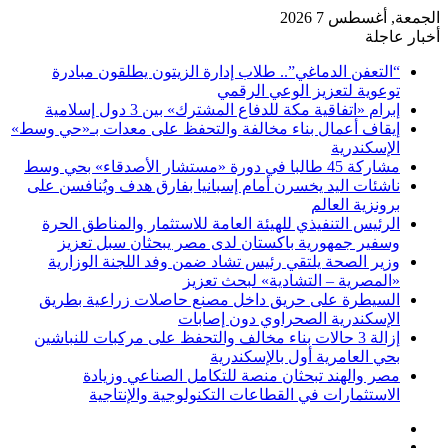
الجمعة, أغسطس 7 2026
أخبار عاجلة
“التعفن الدماغي”.. طلاب إدارة الزيتون يطلقون مبادرة
توعوية لتعزيز الوعي الرقمي
إبرام «اتفاقية مكة للدفاع المشترك» بين 3 دول إسلامية
إيقاف أعمال بناء مخالفة والتحفظ على معدات بـ«حي وسط»
الإسكندرية
مشاركة 45 طالبا في دورة «مستشار الأصدقاء» بحي وسط
ناشئات اليد يخسرن أمام إسبانيا بفارق هدف ويُنافسن على
برونزية العالم
الرئيس التنفيذي للهيئة العامة للاستثمار والمناطق الحرة
وسفير جمهورية باكستان لدى مصر يبحثان سبل تعزيز
وزير الصحة يلتقي رئيس تشاد ضمن وفد اللجنة الوزارية
«المصرية – التشادية» لبحث تعزيز
السيطرة على حريق داخل مصنع حاصلات زراعية بطريق
الإسكندرية الصحراوي دون إصابات
إزالة 3 حالات بناء مخالف والتحفظ على مركبات للنباشين
بحي العامرية أول بالإسكندرية
مصر والهند تبحثان منصة للتكامل الصناعي وزيادة
الاستثمارات في القطاعات التكنولوجية والإنتاجية
فيسبوك
‫X