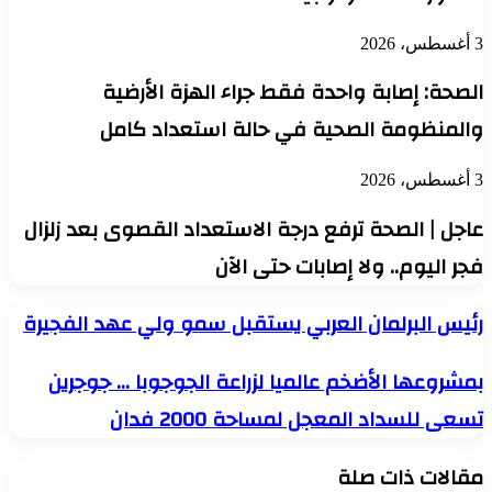
3 أغسطس، 2026
الصحة: إصابة واحدة فقط جراء الهزة الأرضية
والمنظومة الصحية في حالة استعداد كامل
3 أغسطس، 2026
عاجل | الصحة ترفع درجة الاستعداد القصوى بعد زلزال
فجر اليوم.. ولا إصابات حتى الآن
رئيس
رئيس البرلمان العربي يستقبل سمو ولي عهد الفجيرة
البرلمان
العربي
بمشروعها
بمشروعها الأضخم عالميا لزراعة الجوجوبا … جوجرين
يستقبل
الأضخم
سمو
تسعى للسداد المعجل لمساحة 2000 فدان
عالميا
ولي
لزراعة
عهد
الجوجوبا
الفجيرة
مقالات ذات صلة
…