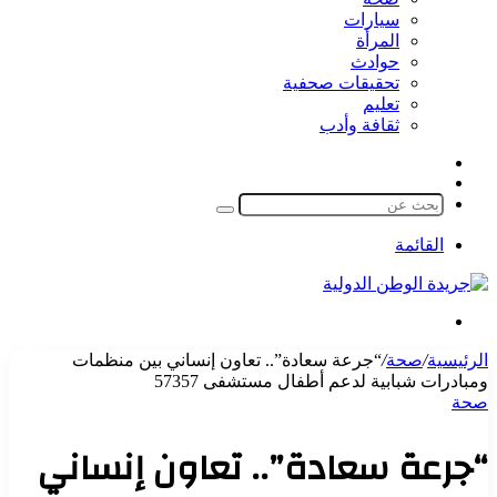
سيارات
المرأة
حوادث
تحقيقات صحفية
تعليم
ثقافة وأدب
مقال
الوضع
عشوائي
المظلم
بحث
عن
القائمة
بحث
عن
الرئيسية
/
صحة
/
“جرعة سعادة”.. تعاون إنساني بين منظمات
ومبادرات شبابية لدعم أطفال مستشفى 57357
صحة
“جرعة سعادة”.. تعاون إنساني