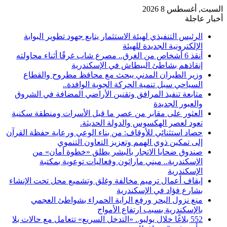
السبت, أغسطس 8 2026
أخبار عاجلة
الرئيس التنفيذي لهيئة الاستثمار يتابع جهود تطوير البوابة
الإلكترونية الجديدة للهيئة
أنقذ 6 أشخاص من الغرق.. مصرع شاب غرقًا أثناء محاولته
إنقاذهم بشاطئ البيطاش في الإسكندرية
وزير الطيران المدني يبحث مع محافظ مطروح والقطاع
السياحي سبل تنمية الحركة الجوية الوافدة..
متابعة تنفيذ المرافق وتقنين الأراضي المضافة في الشروق
والعبور الجديدة
العثور على مقابر من عصر ما قبل الأسرات ومنطقة سكنية
تعود لعصر الهكسوس والدولة الحديثة.
حصاد استثنائي للأوقاف: من بناء الوعي ورعاية حفظة القرآن
إلى تمكين ذوي الهمم وتعزيز التعاون التنموي
صندوق ضحايا الاتجار بالبشر يطلق «خطوة أمان» من
الإسكندرية.. ميني ماراثون وفعاليات توعوية بمكتبة
الإسكندرية
إيقاف أعمال ترميم مخالفة وغلق وتشميع محل تحت الإنشاء
بشارع فؤاد في الإسكندرية
منع نزول البحر ورفع الراية الحمراء بشواطئ العجمي
بالإسكندرية بسبب ارتفاع الأمواج
552 بلاغًا خلال يوليو.. «التدخل السريع» تتعامل مع حالات بلا