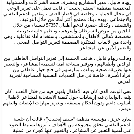
ريهام قابيل ، مدير المشاريع ومشرف قسم الشراكات والمسئولية
المجتمعية بمنظمة “سيف إيجيبت” ، قالت نعمل على تعزيز الوعي
في مجال الحماية ، وخاصة في قضايا العنف ، وتقديم الدعم النفسي
والاجتماعي ، بهدف بناء مجتمع أكثر أمانًا من خلال التوعية ،
والتثقيف ، وكذلك حضرنا لدعم أطفال 57357 نفسيا ، من خلال
الناجين من مرض السرطان وأسرهم ، وتنظيم جلسة تدريبية
مخصصة لأهالي الأطفال بالمستشفى ، باستخدام أداة تفاعلية ، وهي
واحدة من الألعاب المبتكرة المصممة لتعزيز التواصل الصحي ،
والتعبير الآمن عن المشاعر .
وقالت ريهام قابيل ، هدفت الجلسة إلى تعزيز التواصل العاطفي بين
الوالدين وأطفالهم ، وتوفير مساحة آمنة لتسمية المشاعر ، والتعبير
عنها بطريقة صحية وبناءة ، بما يسهم في فتح حوار عاطفي بين
أفراد الأسرة ، خاصة في ظل التحديات النفسية المصاحبة لتجربة
المرض .
ففي الوقت الذي كان فيه الأطفال يلهون فيه من خلال اللعب ، كان
يتلقى الوالدان فيه إرشادات حول كيفية الاستجابة لمشاعر الأطفال
بأسلوب داعم ودون أحكام مسبقة ، وتعزيز مهارات الإنصات والتفهم
لديهم .
سارة عزيز ، مؤسسة منظمة “سيف إيجيبت” ، قالت أن جلسة
الدعم النفسي تحقق مجموعة من الأهداف ، أبرزها تسليط الضوء
على أهمية التعبير عن المشاعر ، والتعبير عنها كجزء من عملية