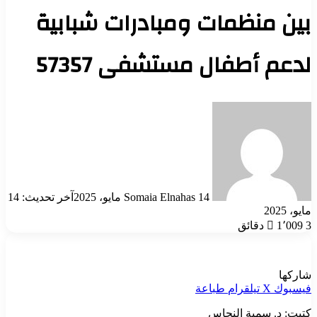
بين منظمات ومبادرات شبابية
لدعم أطفال مستشفى 57357
أرسل
بريدا
إلكترونيا
14 مايو، 2025
Somaia Elnahas
آخر تحديث: 14
مايو، 2025
3 دقائق
1٬009
شاركها
فيسبوك
‫X
تيلقرام
طباعة
كتبت: د. سمية النحاس