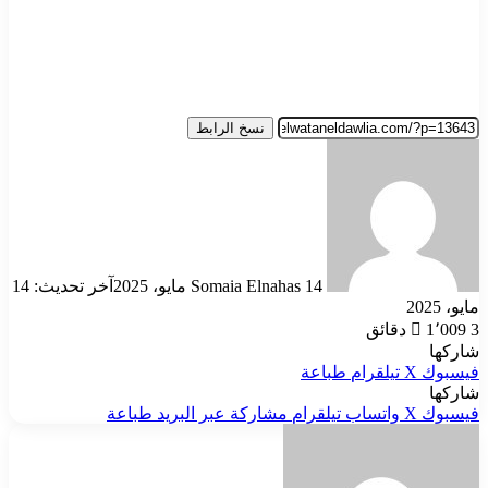
نسخ الرابط
أرسل
بريدا
إلكترونيا
14 مايو، 2025
Somaia Elnahas
آخر تحديث: 14
مايو، 2025
3 دقائق
1٬009
شاركها
فيسبوك
‫X
تيلقرام
طباعة
شاركها
فيسبوك
‫X
واتساب
تيلقرام
مشاركة عبر البريد
طباعة