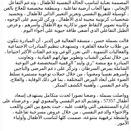
المصممة بعناية لتناسب الحالة النفسية للأطفال ، وتدعم التفاعل
الإيجابي ، منها ألعاب أرضية تفاعلية ، ومنطقة مخصصة للعلاج بالفن
، كوسيلة للتفريغ النفسي وتعزيز التعبير الذاتي للأطفال ، وتجسيد
شخصيات كرتونية محببة لدى الأطفال ، وركن للرسم على الوجوه ،
وكابينة تصوير لالتقاط صور تذكارية مع الأطفال وأسرهم ، وعرض
الطبل التفاعلي الذي أضفى طاقة حيوية على أجواء اليوم .
قالت بسملة حسن ، منسقة الفعالية في إلدير ، أن المبادرة تتكون
من طلاب جامعة القاهرة ، وتستهدف تنظيم المبادرات الاجتماعية
والفعاليات التنموية ، التي تعزز الوعي وتدعم الفئات الأكثر احتياجا ،
من خلال تمكين الشباب وتطوير مهاراتهم القيادية ، وتعاونت
المبادرة مع منصة “ري وايند” الرقمية المتخصصة في التوعية
الشاملة بمرض السرطان ، وتركّز على دعم المرضى والناجين
وأسرهم نفسيا ومعنويا ، من خلال حملات توعوية مستمرة تسلط
الضوء على أبعاد المرض المختلفة ، بما في ذلك الوقاية ، والعلاج،
والدعم النفسي ، وأهمية الكشف المبكر .
وواصلت بسملة ، وضعنا تصورا لحدث متكامل يستهدف إسعاد
أطفال 57357 ، وتقديم الدعم النفسي والمعنوي لهم ، وعرضناه على
إدارة المستشفى التي وافقت عليه ، حيث يجمع بين الفن واللعب
والاحتواء والدعم النفسي ، من خلال عروض مسرحية تفاعلية ،
وأنشطة ترفيهية متنوعة، صممت كلها لتناسب الأطفال وأولياء
الأمور .