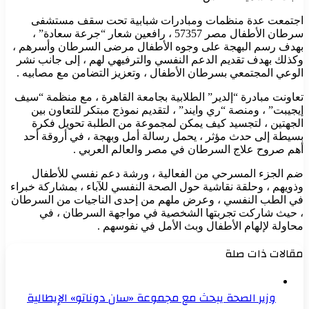
اجتمعت عدة منظمات ومبادرات شبابية تحت سقف مستشفى
سرطان الأطفال مصر 57357 ، رافعين شعار “جرعة سعادة” ،
بهدف رسم البهجة على وجوه الأطفال مرضى السرطان وأسرهم ،
وكذلك بهدف تقديم الدعم النفسي والترفيهي لهم ، إلى جانب نشر
الوعي المجتمعي بسرطان الأطفال ، وتعزيز التضامن مع مصابيه .
تعاونت مبادرة “إلدير” الطلابية بجامعة القاهرة ، مع منظمة “سيف
إيجيبت” ، ومنصة “ري وايند” ، لتقديم نموذج مبتكر للتعاون بين
الجهتين ، لتجسيد كيف يمكن لمجموعة من الطلبة تحويل فكرة
بسيطة إلى حدث مؤثر ، يحمل رسالة أمل وبهجة ، في أروقة أحد
أهم صروح علاج السرطان في مصر والعالم العربي .
ضم الجزء المسرحي من الفعالية ، ورشة دعم نفسي للأطفال
وذويهم ، وحلقة نقاشية حول الصحة النفسي للآباء ، بمشاركة خبراء
في الطب النفسي ، وعرض ملهم من إحدى الناجيات من السرطان
، حيث شاركت تجربتها الشخصية في مواجهة السرطان ، في
محاولة لإلهام الأطفال وبث الأمل في نفوسهم .
مقالات ذات صلة
وزير الصحة يبحث مع مجموعة «سان دوناتو» الإيطالية