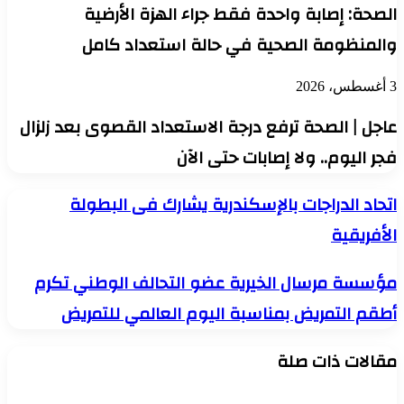
الصحة: إصابة واحدة فقط جراء الهزة الأرضية
والمنظومة الصحية في حالة استعداد كامل
3 أغسطس، 2026
عاجل | الصحة ترفع درجة الاستعداد القصوى بعد زلزال
فجر اليوم.. ولا إصابات حتى الآن
اتحاد
اتحاد الدراجات بالإسكندرية يشارك فى البطولة
الدراجات
الأفريقية
بالإسكندرية
يشارك
فى
مؤسسة
مؤسسة مرسال الخيرية عضو التحالف الوطني تكرم
البطولة
مرسال
الأفريقية
أطقم التمريض بمناسبة اليوم العالمي للتمريض
الخيرية
عضو
التحالف
مقالات ذات صلة
الوطني
تكرم
أطقم