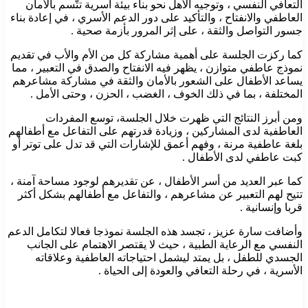
التعافي النفسي ، وتوجيه الأهل نحو بناء بيئة أسرية تتّسم بالأمان
العاطفي والانفتاح ، والتأكيد على دور الدعم الأسري ، في إعادة بناء
جسور التواصل والثقة ، على إثر المرور بأزمة صحية .
كما ركزت الجلسة على أهمية مشاركة كل من الأم والأب في تقديم
نموذج عاطفي متوازن ، يظهر فيه الانفتاح والصدق في التعبير ، مما
يساعد الأطفال على الشعور بالأمان والثقة في مشاركة مشاعرهم
المختلفة ، بما في ذلك الخوف ، الغضب ، الحزن ، وحتى الأمل .
ومن أبرز النتائج التي ظهرت خلال الجلسة، توسع المفردات
العاطفية لدى المشاركين ، وزيادة قدرتهم على التفاعل مع أطفالهم
بلغة عاطفية مرنة ، وفهم أعمق للإشارات التي قد تدل على توتر أو
كبت عاطفي لدى الأطفال .
كما عبر العديد من أسر الأطفال ، عن تقديرهم لوجود مساحة آمنة ،
تتيح لهم التعبير عن مشاعرهم ، والتفاعل مع أطفالهم بشكل أكثر
قربا وإنسانية .
وأضافت سارة عزيز ، تجسد هذه الجلسة نموذجا فعالا لتكامل الدعم
النفسي مع الرعاية الطبية ، حيث لا يقتصر الاهتمام على الجانب
الجسدي للطفل ، بل يمتد ليشمل احتياجاته العاطفية وعلاقاته
الأسرية ، في رحلة التعافي والعودة إلى الحياة .