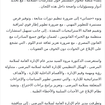
إنشاء منصة للحوار المستمر حول ممارسات السلامة ، مع تحديد
أدوار ومسؤوليات واضحة داخل هذه اللجان .
ونوه «حساني» إلى ضرورة تنظيم دورات متابعة ، وتوفير فرص
مستمرة للتطوير المهني ، مع ضرورة تطوير إطار قوي لمراقبة
وتقييم فعالية الاستراتيجيات المنفذة ، إلى جانب تسهيل استشارات
منتظمة مع الخبراء القانونيين ، لضمان توافق جميع المبادرات مع
القانون المصري ، مع ضرورة تعزيز ثقافة عدم اللوم ، التي تشجع
على الإبلاغ عن الحوادث دون الخوف من العقوبات .
واستعرضت الدكتورة مروة السيد مدير عام الإدارة العامة لسلامة
المرضى ، الهيكل التنظيمي للإدارة العامة لسلامة المرضى ، متناولة
رؤية ومهمة وقيم الإدارة ، والأقسام الداخلية للإدارة ، والأهداف
الاستراتيجية للإدارة ، والتي تتضمن تطوير السياسات والإجراءات
المتعلقة بسلامة المرضى ، وتعزيز برامج براءات الاختراع ، وتنفيذ
نظام الإبلاغ عن الأحداث السلبية والأخطاء الطبية .
وتطرقت مدير عام الإدارة العامة لسلامة المرضى ، إلى مناقشة