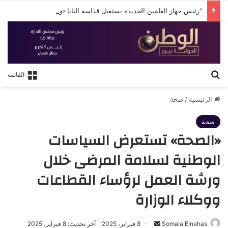
“رئيس جهاز العلمين الجديدة يستقبل قداسة البابا تواضروس الثاني بكنيسة السيدة العذراء والشهيد مارجرجس والأمير تادرس بمدينة العلمين الجديدة”
بحث عن
القائمة
الرئيسية
/
صحة
صحة
«الصحة» تستعرض السياسات
الوطنية لسلامة المرضى خلال
ورشة العمل لرؤساء القطاعات
ووكلاء الوزارة
أرسل
Somaia Elnahas
8 فبراير، 2025
آخر تحديث: 8 فبراير، 2025