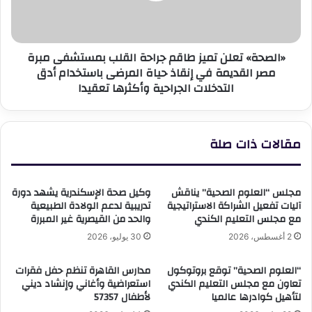
بمستشفى
مبرة
مصر
«الصحة» تعلن تميز طاقم جراحة القلب بمستشفى مبرة
القديمة
مصر القديمة في إنقاذ حياة المرضى باستخدام أدق
في
التدخلات الجراحية وأكثرها تعقيدا
إنقاذ
حياة
المرضى
باستخدام
مقالات ذات صلة
أدق
التدخلات
الجراحية
وأكثرها
مجلس “العلوم الصحية” يناقش
وكيل صحة الإسكندرية يشهد دورة
تعقيدا
آليات تفعيل الشراكة الاستراتيجية
تدريبية لدعم الولادة الطبيعية
مع مجلس التعليم الكندي
والحد من القيصرية غير المبررة
2 أغسطس، 2026
30 يوليو، 2026
“العلوم الصحية” توقع بروتوكول
مدارس القاهرة تنظم حفل فقرات
تعاون مع مجلس التعليم الكندي
استعراضية وأغاني وإنشاد ديني
لتأهيل كوادرها عالميا
لأطفال 57357