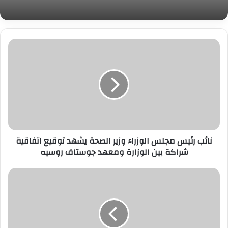
نائب
رئيس
مجلس
الوزراء
وزير
الصحة
يشهد
توقيع
اتفاقية
نائب رئيس مجلس الوزراء وزير الصحة يشهد توقيع اتفاقية
شراكة
شراكة بين الوزارة ومعهد جوستاف روسيه
بين
الوزارة
ومعهد
«الصحة»
جوستاف
تعلن
روسيه
تميز
طاقم
جراحة
القلب