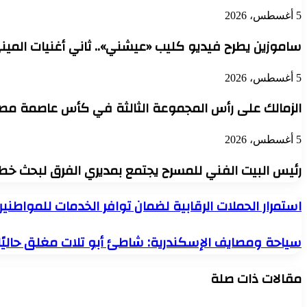
5 أغسطس، 2026
ساموزين يطرح فيديو كليب «عيشني».. ثاني أغنيات الميني
5 أغسطس، 2026
الزمالك على رأس المجموعة الثالثة في كأس عاصمة مصر.
5 أغسطس، 2026
رئيس البيت الفني للمسرح يجتمع بمديري الفرق لبحث خط
استمرار
استمرار الحملات الرقابية لضمان توافر الخدمات للمواطنين
الحملات
الرقابية
سياحة
سياحة ومصايف الإسكندرية: شاطئ أبو تلات مغلق حاليًا 
لضمان
ومصايف
توافر
الإسكندرية:
الخدمات
مقالات ذات صلة
شاطئ
للمواطنين
أبو
تلات