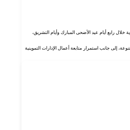
خلال رابع أيام عيد الأضحى المبارك وأيام التشريق،
ز ومستودعات البوتاجاز ومحطات تموين السيارات، أسفرت عن تحرير 10 محاضر تموينية متنوعة، إلى جانب استمرار متابعة أعمال الإدارات التموينية