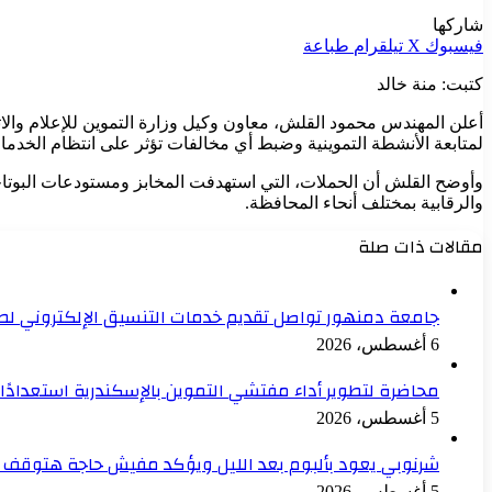
شاركها
فيسبوك
‫X
تيلقرام
طباعة
كتبت: منة خالد
أعلن المهندس محمود القلش، معاون وكيل وزارة التموين للإعلام والات
لمتابعة الأنشطة التموينية وضبط أي مخالفات تؤثر على انتظام الخدما
والرقابية بمختلف أنحاء المحافظة.
مقالات ذات صلة
جامعة دمنهور تواصل تقديم خدمات التنسيق الإلكتروني لطلا
6 أغسطس، 2026
محاضرة لتطوير أداء مفتشي التموين بالإسكندرية استعدادًا 
5 أغسطس، 2026
شرنوبي يعود بألبوم بعد الليل ويؤكد مفيش حاجة هتوقف 
5 أغسطس، 2026