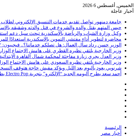
الخميس, أغسطس 6 2026
أخبار عاجلة
جامعة دمنهور تواصل تقديم خدمات التنسيق الإلكتروني لطلاب الث
حبس المتهم بقتل والده والشروع في قتل والدته وشقيقه بالإسكندرية 4 أيام على ذمة ا
وكيل وزارة الشباب والرياضة بالإسكندرية تبحث سبل دعم استقرا
محاضرة لتطوير أداء مفتشي التموين بالإسكندرية استعدادًا للمرح
الوزير حسن رداد سأل العمال: هل تصلكم خدماتنا؟.. فيجيبون: “ا
وزير الخارجية يلتقي نظيره القطري على هامش الاجتماع الوز
وزير العدل يجري زيارة مفاجئة لمحكمة شمال القاهرة الابتدائي
وزير الخارجية يلتقي نظيره السعودي على هامش الاجتماع الو
شرنوبي يعود بألبوم بعد الليل ويؤكد مفيش حاجة هتوقف النسخ
أحمد سعد يطرح ألبومه الجديد “الإلكترو” بتجربة Electro Pop بطابع عالمي
فيسبوك
‫X
‫YouTube
انستقرام
تسجيل
مقال
الدخول
إضافة
عشوائي
عمود
الرئيسية
جانبي
أخبار مصر