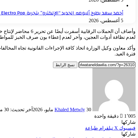
أحمد سعد يطرح ألبومه الجديد “الإلكترو” بتجربة Electro Pop بطابع عالمي
5 أغسطس، 2026
وأضاف أن الحملات الر
لعدم نظافة أدوات العجين، وآخر لعدم إعطاء بون صرف الخبز للمواطن
وأكد معاون وكيل الوزارة اتخاذ كافة الإجراءات القانونية تجاه المخا
فترة العيد.
نسخ الرابط
أرسل
بريدا
إلكترونيا
30 مايو، 2026
Khaled Metwly
آخر تحديث: 30 مايو، 2026
1٬005
دقيقة واحدة
شاركها
فيسبوك
‫X
تيلقرام
طباعة
شاركها