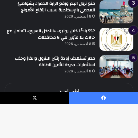
منع نزول البحر ورفع الراية الحمراء بشواطئ
العجمي بالإسكندرية بسبب ارتفاع الأمواج
8 أغسطس، 2026
552 بلاغًا خلال يوليو.. «التدخل السريع» تتعامل مع
حالات بلا مأوى في 6 محافظات
8 أغسطس، 2026
مصر تستهدف زيادة إنتاج البترول والغاز وجذب
استثمارات جديدة لتأمين الطاقة
8 أغسطس، 2026
اظهر المزيد
يسبوك
‫X
جميع الحقوق محفوظة جريدة الوطن الدولية نيوز
زر