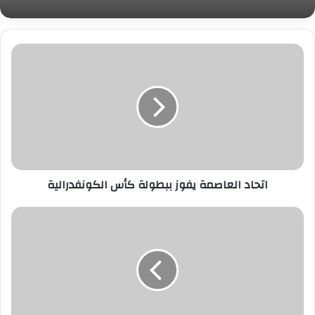
اتحاد
العاصمة
يفوز
ببطولة
كأس
الكونفدرالية
اتحاد العاصمة يفوز ببطولة كأس الكونفدرالية
في
الدقيقة
90..
منتخب
الناشئين
يخطف
التأهل