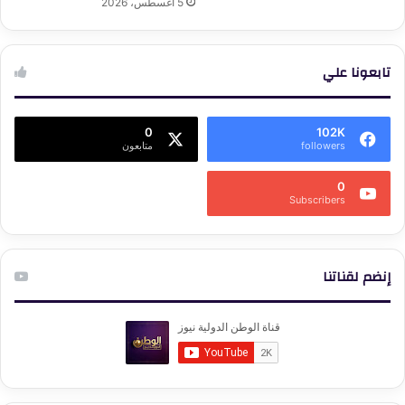
5 أغسطس، 2026
تابعونا علي
0
102K
followers
متابعون
0
Subscribers
إنضم لقناتنا