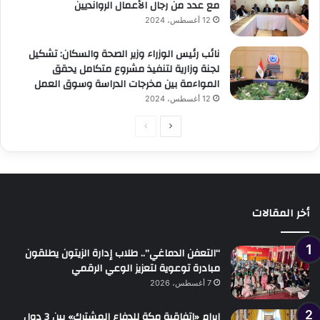
مع عدد من رجال الأعمال الروانديين
12 أغسطس، 2024
نائب رئيس الوزراء وزير الصحة والسكان: تشكيل
لجنة وزارية لتنفيذ مشروع متكامل يحقق
المواءمة بين مخرجات الدراسة وسوق العمل
12 أغسطس، 2024
الصفحة
الصفحة
التالية
السابقة
أخر المقالات
“التعفن الدماغي”.. طلاب إدارة الزيتون يطلقون
مبادرة توعوية لتعزيز الوعي الرقمي
7 أغسطس، 2026
إبرام «اتفاقية مكة للدفاع المشترك» بين 3 دول