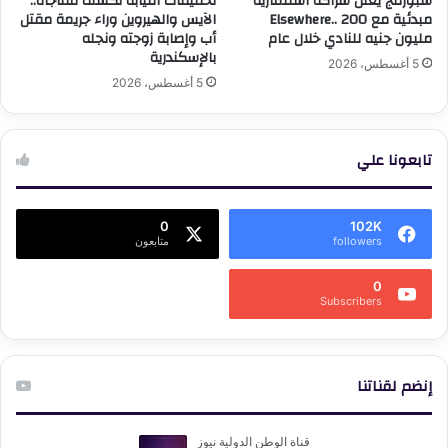
سبورتنج يعلن شراكة استثمارية
تحقيقات النيابة تكشف مفاجأة..
مبدئية مع Elsewhere.. 200
الآيس والهيروين وراء جريمة مقتل
مليون جنيه للنادي خلال عام
أب وإصابة زوجته ونجله
بالإسكندرية
5 أغسطس، 2026
5 أغسطس، 2026
تابعونا علي
0
102K
followers
متابعون
0
Subscribers
إنضم لقناتنا