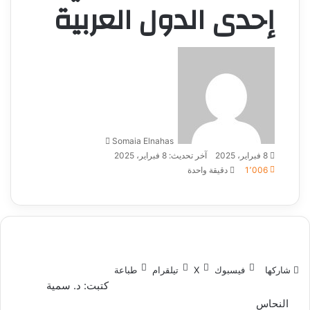
إحدى الدول العربية
أرسل
بريدا
إلكترونيا
Somaia Elnahas
8 فبراير، 2025
آخر تحديث: 8 فبراير، 2025
1٬006
دقيقة واحدة
شاركها
فيسبوك
‫X
تيلقرام
طباعة
كتبت: د. سمية
النحاس