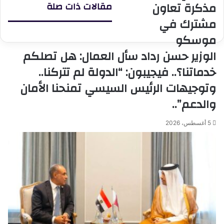
مذكرة تعاون
مقالات ذات صلة
الروسي
والإفتاء
يوقعان
بشمال
مشترك في
مذكرة
سيناء
موسكو
تعاون
مشترك
الوزير حسن رداد سأل العمال: هل تصلكم
في
خدماتنا؟.. فيجيبون: “الدولة لم تتركنا..
موسكو
وتوجيهات الرئيس السيسي تمنحنا الأمان
والدعم”..
5 أغسطس، 2026