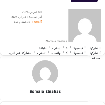
أرسل
8 فبراير، 2025
بريدا
آخر تحديث: 8 فبراير، 2025
إلكترونيا
1٬006
دقيقة واحدة
Somaia Elnahas
شاركها
فيسبوك
‫X
تيلقرام
طباعة
شاركها
فيسبوك
‫X
واتساب
تيلقرام
مشاركة عبر البريد
طباعة
Somaia Elnahas