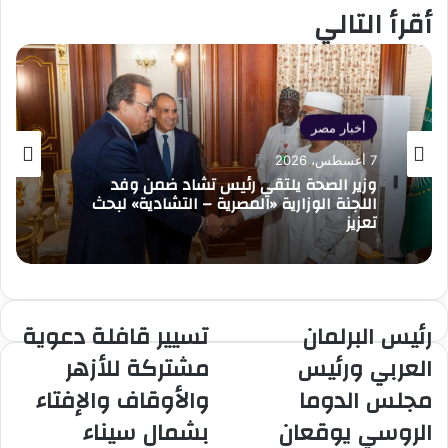
أقرأ التالي
أخبار مصر
7 أغسطس، 2026
وزير الصحة يلتقي رئيس تشاد ضمن وفد
اللجنة الوزارية «المصرية – التشادية» لبحث
تعزيز
رئيس البرلمان
تسيير قافلة دعوية
رئيس
تسيير
البرلمان
قافلة
العربي ورئيس
مشتركة للأزهر
العربي
دعوية
مجلس الدوما
والأوقاف والإفتاء
ورئيس
مشتركة
مجلس
للأزهر
الروسي يوقعان
بشمال سيناء
الدوما
والأوقاف