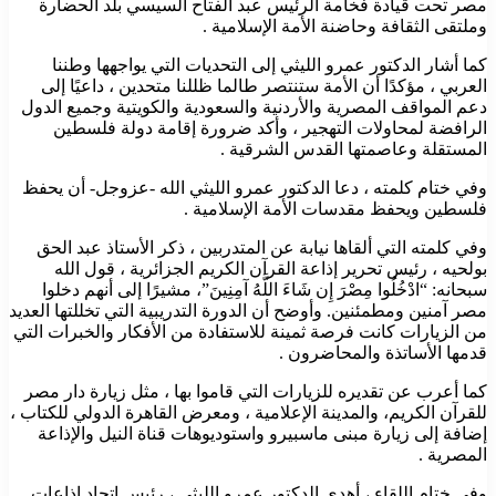
مصر تحت قيادة فخامة الرئيس عبد الفتاح السيسي بلد الحضارة
وملتقى الثقافة وحاضنة الأمة الإسلامية .
كما أشار الدكتور عمرو الليثي إلى التحديات التي يواجهها وطننا
العربي ، مؤكدًا أن الأمة ستنتصر طالما ظللنا متحدين ، داعيًا إلى
دعم المواقف المصرية والأردنية والسعودية والكويتية وجميع الدول
الرافضة لمحاولات التهجير ، وأكد ضرورة إقامة دولة فلسطين
المستقلة وعاصمتها القدس الشرقية .
وفي ختام كلمته ، دعا الدكتور عمرو الليثي الله -عزوجل- أن يحفظ
فلسطين ويحفظ مقدسات الأمة الإسلامية .
وفي كلمته التي ألقاها نيابة عن المتدربين ، ذكر الأستاذ عبد الحق
بولحيه ، رئيس تحرير إذاعة القرآن الكريم الجزائرية ، قول الله
سبحانه: “ادْخُلُوا مِصْرَ إِن شَاءَ اللَّهُ آمِنِينَ”، مشيرًا إلى أنهم دخلوا
مصر آمنين ومطمئنين. وأوضح أن الدورة التدريبية التي تخللتها العديد
من الزيارات كانت فرصة ثمينة للاستفادة من الأفكار والخبرات التي
قدمها الأساتذة والمحاضرون .
كما أعرب عن تقديره للزيارات التي قاموا بها ، مثل زيارة دار مصر
للقرآن الكريم، والمدينة الإعلامية ، ومعرض القاهرة الدولي للكتاب ،
إضافة إلى زيارة مبنى ماسبيرو واستوديوهات قناة النيل والإذاعة
المصرية .
وفي ختام اللقاء ، أهدى الدكتور عمرو الليثي ، رئيس اتحاد إذاعات