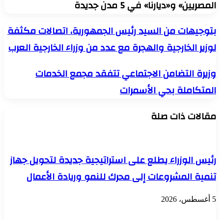
المصريين» و«ديارنا» في 5 مدن جديدة
بتوجيهات
بتوجيهات من السيد رئيس الجمهورية، اتصالات مكثفة
من
لوزير الخارجية والهجرة مع عدد من وزراء الخارجية العرب
السيد
رئيس
الجمهورية،
وزيرة
وزيرة التضامن الاجتماعي تتفقد مجمع الخدمات
اتصالات
التضامن
مكثفة
المتكاملة بحي الأسمرات
الاجتماعي
لوزير
تتفقد
الخارجية
مجمع
والهجرة
مقالات ذات صلة
الخدمات
مع
المتكاملة
عدد
بحي
من
الأسمرات
وزراء
رئيس الوزراء يطلع على استراتيجية جديدة لتحويل جهاز
الخارجية
العرب
تنمية المشروعات إلى محرك للنمو وريادة الأعمال
5 أغسطس، 2026