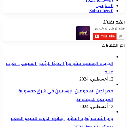
102K
followers
0
متابعون
Subscribers
0
إنضم لقناتنا
أخر المقالات
الجريدة الرسمية تنشر قرارًا جديدًا للرئيس السيسي.. تعرف
عليه
12 أغسطس، 2024
مصر تدين الهجومين الإرهابيين في شرق جمهورية
الكونغو للديمقراط
12 أغسطس، 2024
وزير الثقافة يُكَرم الفائزين بجائزة الدولة للمبدع الصغير