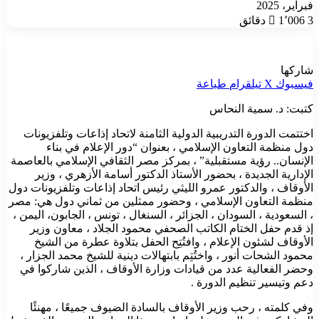
فبراير، 2025
3 دقائق
1٬006
شاركها
فيسبوك
‫X
تيلقرام
طباعة
كتبت: د. سمية النحاس
اختتمت الدورة التدريبية الدولية الثامنة لاتحاد إذاعات وتلفزيونات
دول منظمة التعاون الإسلامي ، بعنوان “دور الإعلام في بناء
الإنسان.. رؤية مستقبلية” ، بمركز مصر الثقافي الإسلامي بالعاصمة
الإدارية الجديدة ، بحضور الأستاذ الدكتور أسامة الأزهري ، وزير
الأوقاف ، والدكتور عمرو الليثي رئيس اتحاد إذاعات وتلفزيونات دول
منظمة التعاون الإسلامي ، وحضور ممثلين من ثماني دول هي: مصر
، السعودية ، السودان ، الجزائر ، السنغال ، تونس ، الجابون، اليمن ،
إذ قدم حفل الختام الكاتب الصحفي محمود الجلاد ، معاون وزير
الأوقاف لشئون الإعلام ، وافتُتِح الحفل بتلاوة عطرة من الشيخ
محمود الشحات أنور ، واختُتِم بابتهالات دينية للشيخ محمد الجزار ،
وحضر الفعالية عدد من قيادات وزارة الأوقاف ، الذين شاركوا في
دعم وتيسير تنظيم الدورة .
وفي كلمته ، رحب وزير الأوقاف بالسادة الضيوف جميعًا ، مهنئًا