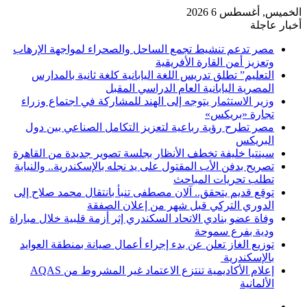
الخميس, أغسطس 6 2026
أخبار عاجلة
مصر تدعم تنشيط تجمع الساحل والصحراء لمواجهة الإرهاب
وتعزيز أمن القارة الأفريقية
التعليم” تطلق تدريس اللغة اليابانية كلغة ثانية بالمدارس
المصرية اليابانية العام الدراسي المقبل
وزير الاستثمار يتوجه إلى الهند للمشاركة في اجتماع وزراء
تجارة «بريكس»
مصر تطرح رؤية رباعية لتعزيز التكامل الصناعي بين دول
البريكس
سينتيا خليفة تخطف الأنظار بجلسة تصوير جديدة من القاهرة
تصريح بدفن الأب المقتول على يد نجله بالإسكندرية.. والنيابة
تطلب تحريات المباحث
توقع قديم يتحقق.. آلان مصطفى تنبأ بانتقال محمد صلاح إلى
الدوري التركي قبل شهر من إعلان الصفقة
وفاة عضو بنادي الاتحاد السكندري إثر أزمة قلبية خلال مباراة
ودية بفرع سموحة
توزيع الغاز تعلن عن بدء إجراء أعمال صيانة بمنطقة العوايد
بالإسكندرية
إعلام الأكاديمية تنتزع الاعتماد غير المشروط من AQAS
الألمانية
فيسبوك