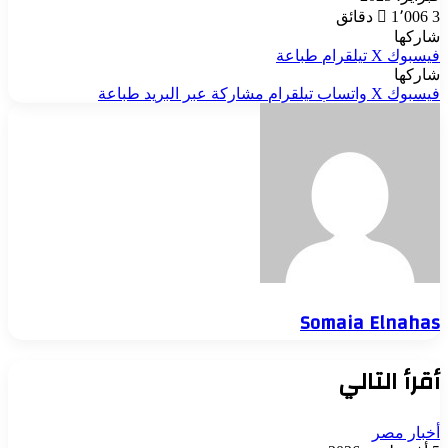
3 دقائق
1٬006
شاركها
فيسبوك
‫X
تيلقرام
طباعة
شاركها
فيسبوك
‫X
واتساب
تيلقرام
مشاركة عبر البريد
طباعة
Somaia Elnahas
أقرأ التالي
أخبار مصر