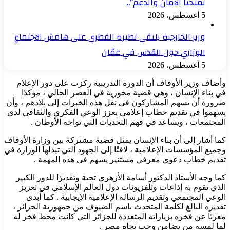
تمنحنا الأمان والدعم”..
5 أغسطس، 2026
وزير الخارجية يلتقي نظيره القطري على هامش الاجتماع
الوزاري حول القدس في عمّان
5 أغسطس، 2026
وأضاف وزير الأوقاف أن الدورة التدريبية ركزت على دور الإعلام
في بناء الإنسان ، وهي قضية محورية في العصر الحالي ، مؤكدًا
ضرورة أن يسهم المشاركون في نقل هذه الخبرات إلى بلادهم ، وأن
يسهموا في تقديم خطاب إعلامي يعزز الوعي الفكري والثقافي لدى
المجتمعات ، ويساعد في فهم التحديات التي تواجه الأوطان .
كما أشار إلى أن بناء الإنسان يمثل قضية مشتركة بين وزارة الأوقاف
وجميع المؤسسات الإعلامية ، لافتًا إلى الجهود التي تبذلها الوزارة في
تقديم خطاب دعوي معرفي مستنير يسهم في هذه المهمة .
كما وجه الأستاذ الدكتور أسامة الأزهري تحية وتقديرًا للدور الكبير
الذي تقوم به إذاعات وتلفزيونات دول العالم الإسلامي في تعزيز
الوعي المجتمعي وتقديم الرسالة الإعلامية الإيجابية . كما أبدى
تقديره البالغ لكلمة المتحدث باسم الضيوف من جمهورية الجزائر ،
معربًا عن فخره بزياراته المتعددة للجزائر التي كانت محط فخر له
لما لمسه من تضامن وحب تجاه مصر .