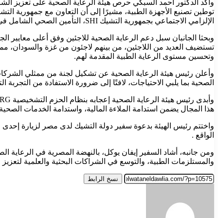
وأكد الدكتور أحمد السبكي حرص هيئة الرعاية الصحية على تعزيز الشرا
توطين تصنيع الأجهزة الطبية، مشيرًا إلى أن التعاون مع جمهورية التشيك
الإلزامي الاجتماعي بجمهورية التشيك SHI، التأمين الصحي الشامل في مصر.
وبحثا الجانبان سبل دعم الرعاية الصحية للاجئين وفق أعلى معايير ال
تستضيف العديد من اللاجئين، من بينهم لاجئون من غزة والسودان، م
وتحسين مستوى الرعاية الطبية المقدمة لهم.
وأعلن رئيس هيئة الرعاية الصحية عن تشكيل لجنة من ممثلي الشركا
الصحية بما يلبي الاحتياجات، لافتًا إلى ضرورة الاستفادة من التجرب
هذا المجال يضمن استدامة الملاءة المالية، واستدامة الخدمات الصحية
واختتم رئيس الهيئة بدعوة سفير دولة التشيك لدى مصر لزيارة إحدى 
الواقع .
ومن جانبه، أشاد السفير إيفان يوكل، بالنهضة المصرية في الرعاية ال
والمستلزمات الطبية، والتوسع في الشراكات البحثية والعلمية لتعزيز ال
نسخ الرابط
أرسل
بريدا
إلكترونيا