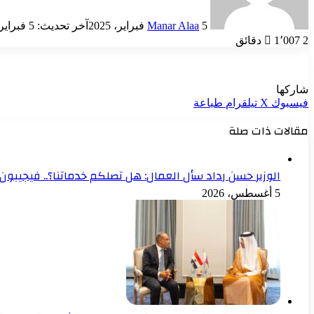
5 فبراير، 2025
Manar Alaa
آخر تحديث: 5 فبراير، 2025
2 دقائق
1٬007
شاركها
فيسبوك
‫X
تيلقرام
طباعة
مقالات ذات صلة
الوزير حسن رداد سأل العمال: هل تصلكم خدماتنا؟.. فيجيبون: 
5 أغسطس، 2026