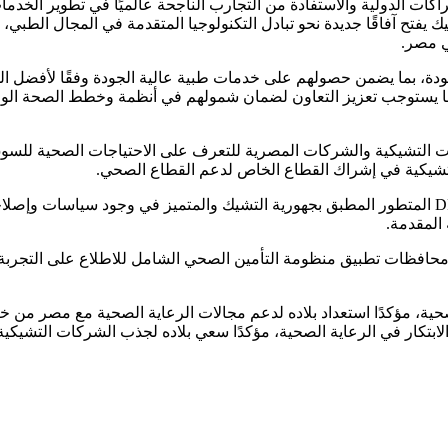
كات الدولية والاستفادة من التجارب الناجحة عالميًا في تطوير الخدم
 يفتح آفاقًا جديدة نحو تبادل التكنولوجيا المتقدمة في المجال الطبي، ل
جودة، بما يضمن حصولهم على خدمات طبية عالية الجودة وفقًا لأفضل المع
ما يستوجب تعزيز التعاون لضمان شمولهم في أنظمة وخطط الصحة الوطن
ت التشيكية والشركات المصرية للتعرف على الاحتياجات الصحية للسو
ة التشيكية في إشراك القطاع الخاص لدعم القطاع الصحي.
وأبدى رئيس هيئة الرعاية الصحية إعجابه بنظام الحزم التشخيصية DRG المتطور المطبق بجهورية التشيك وا
 المقدمة.
محافظات تطبيق منظومة التأمين الصحي الشامل للاطلاع على التجربة 
صحية، مؤكدًا استعداد بلاده لدعم مجالات الرعاية الصحية مع مصر من خ
ابتكار في الرعاية الصحية، مؤكدًا سعي بلاده لجذب الشركات التشيكية لز