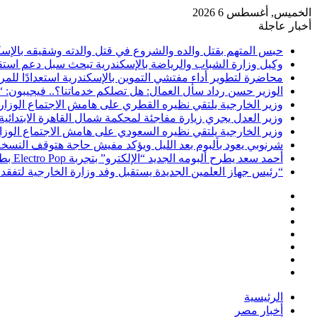
الخميس, أغسطس 6 2026
أخبار عاجلة
حبس المتهم بقتل والده والشروع في قتل والدته وشقيقه بالإسكندرية 4 أيام على ذمة ا
وكيل وزارة الشباب والرياضة بالإسكندرية تبحث سبل دعم استقرا
محاضرة لتطوير أداء مفتشي التموين بالإسكندرية استعدادًا للمرح
الوزير حسن رداد سأل العمال: هل تصلكم خدماتنا؟.. فيجيبون: “ا
وزير الخارجية يلتقي نظيره القطري على هامش الاجتماع الوز
وزير العدل يجري زيارة مفاجئة لمحكمة شمال القاهرة الابتدائي
وزير الخارجية يلتقي نظيره السعودي على هامش الاجتماع الو
شرنوبي يعود بألبوم بعد الليل ويؤكد مفيش حاجة هتوقف النسخ
أحمد سعد يطرح ألبومه الجديد “الإلكترو” بتجربة Electro Pop بطابع عالمي
“رئيس جهاز العلمين الجديدة يستقبل وفد وزارة الخارجية لتفقد
فيسبوك
‫X
‫YouTube
انستقرام
تسجيل
مقال
الدخول
إضافة
عشوائي
عمود
الرئيسية
جانبي
أخبار مصر