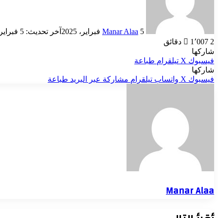
5 فبراير، 2025
Manar Alaa
آخر تحديث: 5 فبراير، 2025
2 دقائق
1٬007
شاركها
فيسبوك
‫X
تيلقرام
طباعة
شاركها
فيسبوك
‫X
واتساب
تيلقرام
مشاركة عبر البريد
طباعة
Manar Alaa