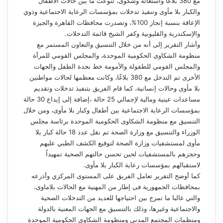
مع 380 بلاغا واستغاثة وشكوى، تنوعت ما بين حالات الأطفال
والكبار بلا مأوى وتنفيذ تدخلات بمؤسسات الرعاية الاجتماعية وذوي
الإعاقة بنسبة إنجاز 100%، وتصدرت محافظات القاهرة والجيزة
والإسكندرية والقليوبية وكفر الشيخ قائمة التدخلات.
وأشار التقرير إلى أنه من خلال التنسيق والتعاون المستمر مع
منظومة الشكاوى الحكومية الموحدة، والمجلس القومي للمرأة
والمجلس القومي للطفولة والأمومة خط نجدة الطفل والجهات
الأخرى تم التدخل مع 380 بلاغًا، وكانت معظمها لحالات مواطنين
بلا مأوى وحالات إنسانية، كما قام الفريق بتنفيذ تدخلات وتقديم
مساعدات عينية ومالية لإجمالي 25 حالة ،إضافة إلى إيداع 30 حالة
بمؤسسات الرعاية الاجتماعية بين أطفال وكبار بلا مأوى، ومن خلال
التنسيق مع منظومة الشكاوى الحكومية الموحدة برئاسة مجلس
الوزراء والتنسيق مع وزارة الصحة تم نقل عدد 18 حالة كبار بلا
مأوى لمستشفيات وزارة الصحة لتوقيع الكشف الطبي عليهم
وحجزهم بالمستشفيات لحين تحسن حالتهم الصحية تمهيداً
لاستقبالهم بمؤسسات رعاية الكبار بلا مأوى.
كما أوضح التقرير تعامل الفريق على المستوى المركزي وأذرعه
بمحافظات الجمهورية فى إطار من المهنية مع الحالات بلاماوى،
والتي غالبا ما تمزج بين احتياجها للعديد من التدخلات الصحية
والاجتماعية وغيرها، وذلك بالتنسيق مع الجهات المعنية بالدولة
ومنظمات المجتمع المدني ومنظومة الشكاوى الحكومية الموحدة