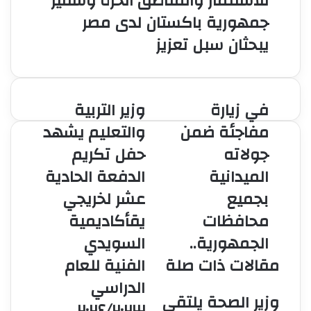
للاستثمار والمناطق الحرة وسفير
جمهورية باكستان لدى مصر
يبحثان سبل تعزيز
في زيارة
وزير التربية
في
وزير
زيارة
التربية
مفاجئة ضمن
والتعليم يشهد
مفاجئة
والتعليم
جولاته
حفل تكريم
ضمن
يشهد
جولاته
حفل
الميدانية
الدفعة الحادية
الميدانية
تكريم
بجميع
عشر لخريجي
بجميع
الدفعة
محافظات
الحادية
محافظات
يقأكاديمية
الجمهورية..
عشر
الجمهورية..
السويدي
لخريجي
يقأكاديمية
مقالات ذات صلة
الفنية للعام
السويدي
الدراسي
الفنية
وزير الصحة يلتقي
للعام
۲۰۲٤/۲۰۲۳
الدراسي