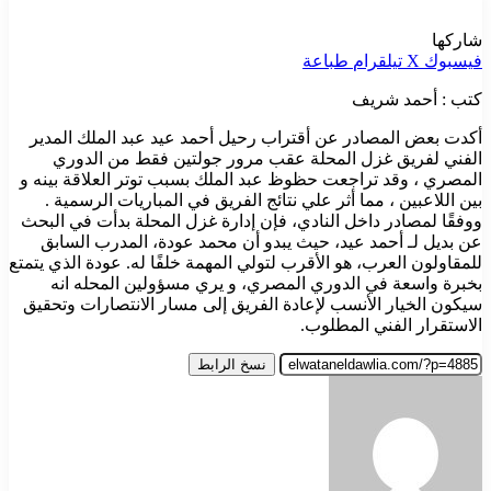
شاركها
فيسبوك
‫X
تيلقرام
طباعة
كتب : أحمد شريف
أكدت بعض المصادر عن أقتراب رحيل أحمد عيد عبد الملك المدير
الفني لفريق غزل المحلة عقب مرور جولتين فقط من الدوري
المصري ، وقد تراجعت حظوظ عبد الملك بسبب توتر العلاقة بينه و
بين اللاعبين ، مما أثر علي نتائج الفريق في المباريات الرسمية .
ووفقًا لمصادر داخل النادي، فإن إدارة غزل المحلة بدأت في البحث
عن بديل لـ أحمد عيد، حيث يبدو أن محمد عودة، المدرب السابق
للمقاولون العرب، هو الأقرب لتولي المهمة خلفًا له. عودة الذي يتمتع
بخبرة واسعة في الدوري المصري، و يري مسؤولين المحله انه
سيكون الخيار الأنسب لإعادة الفريق إلى مسار الانتصارات وتحقيق
الاستقرار الفني المطلوب.
نسخ الرابط
أرسل
بريدا
إلكترونيا