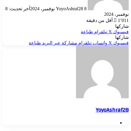
8 نوفمبر، 2024
YoyoAshraf28
آخر تحديث: 8
نوفمبر، 2024
1٬011
أقل من دقيقة
شاركها
فيسبوك
‫X
تيلقرام
طباعة
شاركها
فيسبوك
‫X
واتساب
تيلقرام
مشاركة عبر البريد
طباعة
YoyoAshraf28
موقع
الويب