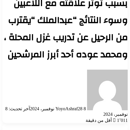
بسبب توتر علاقته مع اللاعبين
وسوء النتائج “عبدالملك “يقترب
من الرحيل عن تدريب غزل المحلة ،
ومحمد عوده أحد أبرز المرشحين
أرسل
بريدا
إلكترونيا
8 نوفمبر، 2024
YoyoAshraf28
آخر تحديث: 8
نوفمبر، 2024
1٬011
أقل من دقيقة