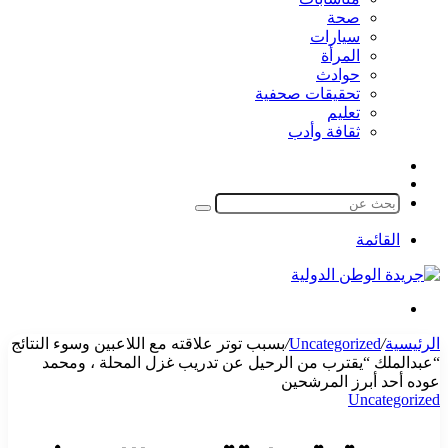
صحة
سيارات
المرأة
حوادث
تحقيقات صحفية
تعليم
ثقافة وأدب
مقال
الوضع
عشوائي
المظلم
بحث
عن
القائمة
بحث
عن
الرئيسية
/
Uncategorized
/
بسبب توتر علاقته مع اللاعبين وسوء النتائج
“عبدالملك “يقترب من الرحيل عن تدريب غزل المحلة ، ومحمد
عوده أحد أبرز المرشحين
Uncategorized