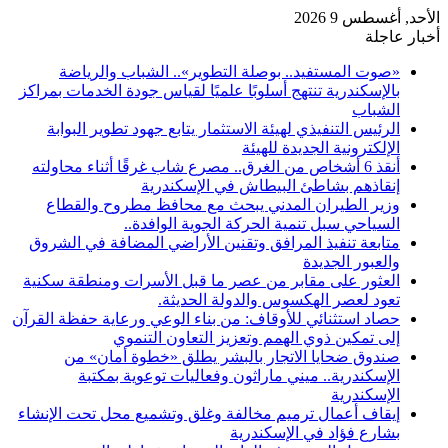
الأحد, أغسطس 9 2026
أخبار عاجلة
«صوت المستفيد.. بوصلة التطوير».. الشباب والرياضة
بالإسكندرية تنتهج أسلوبًا علميًا لقياس جودة الخدمات بمراكز
الشباب
الرئيس التنفيذي لهيئة الاستثمار يتابع جهود تطوير البوابة
الإلكترونية الجديدة للهيئة
أنقذ 6 أشخاص من الغرق.. مصرع شاب غرقًا أثناء محاولته
إنقاذهم بشاطئ البيطاش في الإسكندرية
وزير الطيران المدني يبحث مع محافظ مطروح والقطاع
السياحي سبل تنمية الحركة الجوية الوافدة..
متابعة تنفيذ المرافق وتقنين الأراضي المضافة في الشروق
والعبور الجديدة
العثور على مقابر من عصر ما قبل الأسرات ومنطقة سكنية
تعود لعصر الهكسوس والدولة الحديثة.
حصاد استثنائي للأوقاف: من بناء الوعي ورعاية حفظة القرآن
إلى تمكين ذوي الهمم وتعزيز التعاون التنموي
صندوق ضحايا الاتجار بالبشر يطلق «خطوة أمان» من
الإسكندرية.. ميني ماراثون وفعاليات توعوية بمكتبة
الإسكندرية
إيقاف أعمال ترميم مخالفة وغلق وتشميع محل تحت الإنشاء
بشارع فؤاد في الإسكندرية