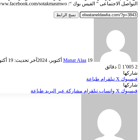
التواصل الاجتماعى ” الفيس بوك “: www.facebook.com/sotakmasmwo ورقم الخط الساخن : “15330” والبريد الإلكترونى للوزارة : “Info@mld.gov.eg “.
نسخ الرابط
أرسل
بريدا
إلكترونيا
19 أكتوبر، 2024
Manar Alaa
آخر تحديث: 19 أكتوبر، 2024
2 دقائق
1٬005
شاركها
فيسبوك
‫X
تيلقرام
طباعة
شاركها
فيسبوك
‫X
واتساب
تيلقرام
مشاركة عبر البريد
طباعة