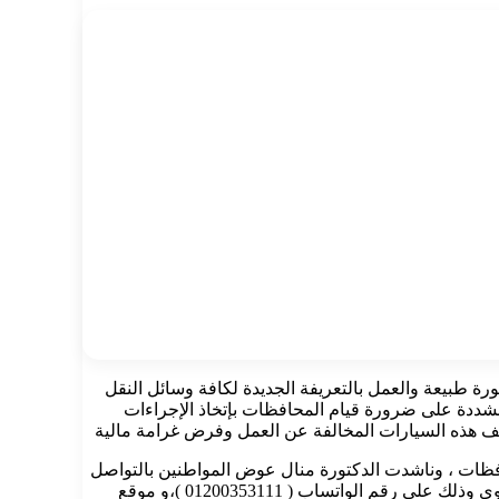
ة طبيعة والعمل بالتعريفة الجديدة لكافة وسائل النقل
مشددة على ضرورة قيام المحافظات بإتخاذ الإجراءات
وقف هذه السيارات المخالفة عن العمل وفرض غرامة مالية
حافظات ، وناشدت الدكتورة منال عوض المواطنين بالتواصل
مع أرقام الطوارئ والخطوط الساخنة وغرف العمليات وإدارة الأزمات المعلنة بالمحافظات ومبادرة “صوتك مسموع” بالوزارة لتقديم اي شكوي وذلك على رقم الواتساب ( 01200353111 )،و موقع