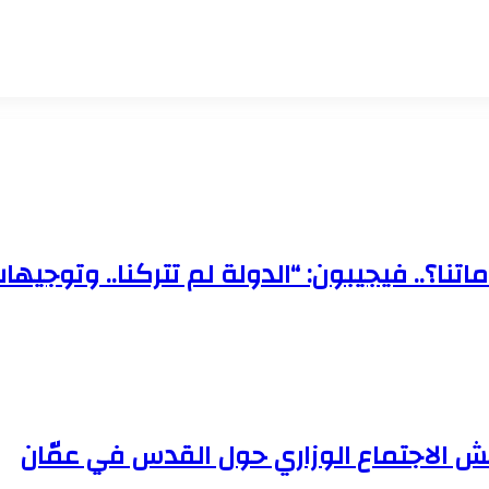
تنا؟.. فيجيبون: “الدولة لم تتركنا.. وتوجي
مش الاجتماع الوزاري حول القدس في عمّان