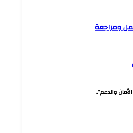
عمل ومراجعة
لأمان والدعم”..