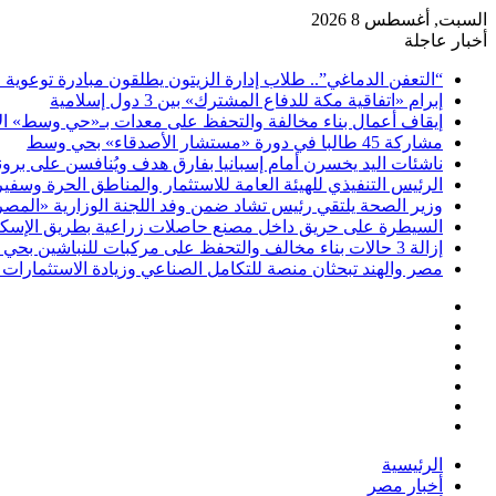
السبت, أغسطس 8 2026
أخبار عاجلة
“التعفن الدماغي”.. طلاب إدارة الزيتون يطلقون مبادرة توعوية 
إبرام «اتفاقية مكة للدفاع المشترك» بين 3 دول إسلامية
إيقاف أعمال بناء مخالفة والتحفظ على معدات بـ«حي وسط» ال
مشاركة 45 طالبا في دورة «مستشار الأصدقاء» بحي وسط
ناشئات اليد يخسرن أمام إسبانيا بفارق هدف ويُنافسن على برونز
الرئيس التنفيذي للهيئة العامة للاستثمار والمناطق الحرة وسف
وزير الصحة يلتقي رئيس تشاد ضمن وفد اللجنة الوزارية «المصري
السيطرة على حريق داخل مصنع حاصلات زراعية بطريق الإسكن
إزالة 3 حالات بناء مخالف والتحفظ على مركبات للنباشين بحي العامرية أول بالإسكندرية
مصر والهند تبحثان منصة للتكامل الصناعي وزيادة الاستثمارات ف
فيسبوك
‫X
‫YouTube
انستقرام
تسجيل
مقال
الدخول
إضافة
عشوائي
عمود
الرئيسية
جانبي
أخبار مصر