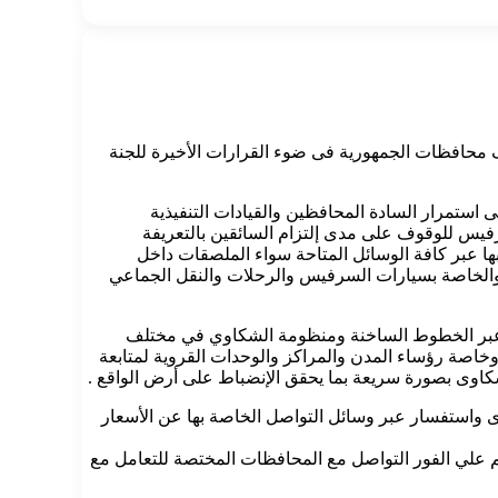
لف محافظات الجمهورية فى ضوء القرارات الأخيرة للجنة
استمرار السادة المحافظين والقيادات التنفيذية
سرفيس للوقوف على مدى إلتزام السائقين بالتعريفة
بها عبر كافة الوسائل المتاحة سواء الملصقات داخل
ة والخاصة بسيارات السرفيس والرحلات والنقل الجماعي
غها عبر الخطوط الساخنة ومنظومة الشكاوي في مختلف
خاصة رؤساء المدن والمراكز والوحدات القروية لمتابعة
شكاوى بصورة سريعة بما يحقق الإنضباط على أرض الواقع .
وضحت وزيرة التنمية المحلية أن مبادرة “صوتك مسموع” تلقت على مدار أمس الجمعة وحتي ظهر اليوم حوالي 100 شكوى واستفسار عبر وسائل التواصل الخاصة بها عن الأسعار
م علي الفور التواصل مع المحافظات المختصة للتعامل مع