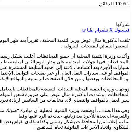
2 دقائق
1٬005
شاركها
فيسبوك
‫X
تيلقرام
طباعة
تلقت الدكتورة منال عوض وزير التنمية المحلية ، تقريراً بعد ظهر ا
التسعير التلقائي للمنتجات البترولية .
وأكدت وزيرة التنمية المحلية أن جميع المحافظات أعلنت بشكل رسمى ا
بالمحافظات فى الجولات الميدانية على مدار اليوم الثانى لمتابعة تط
لسيارات الأجرة بعد اعتمادها ، لافتة إلى أهمية المتابعة المستمرة ع
المواقف أو على سيارات النقل العام، أو عبر صفحات التواصل الإجتما
بين المحافظات وبعضها و من خلال الصفحات الرسمية والمواقع الإلكت
ووجهت وزيرة التنمية المحلية القيادات التنفيذية بالمحافظات بالت
المحافظات ، وشددت الدكتورة منال عوض على ضرورة شعور المواطنين بص
سير العمل بالمواقف والتصدي لأى مخالفات من السائقين لزيادة تعريف
والتعريفة الجديدة للأجرة بعد زيادتها حيث تم الرد عليها وفقا
لما تم إعلانه من المحافظات بشكل رسمي وكذا شكاوي بقيام بعض السا
الشكاوي واتخاذ الاجراءات القانونية تجاه السائقين .