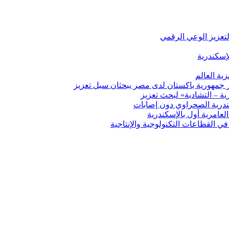
لتعزيز الوعي الرقمي
إسكندرية
ية العالم
ير جمهورية باكستان لدى مصر يبحثان سبل تعزيز
ة – التشادية» لبحث تعزيز
درية الصحراوي دون إصابات
ي القطاعات التكنولوجية والإنتاجية