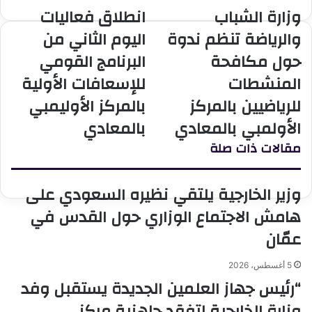
وزارة الشباب
انطلاق فعاليات
وزارة
انطلاق
الشباب
فعاليات
والرياضة تنظم ندوة
اليوم الثاني من
والرياضة
اليوم
حول مكافحة
البرنامج القومي
تنظم
الثاني
ندوة
من
المنشطات
للإسعافات الأولية
حول
البرنامج
للرياضيين بالمركز
بالمركز الأوليمبي
مكافحة
القومي
المنشطات
للإسعافات
الأولمبي بالمعادي
بالمعادي
للرياضيين
الأولية
مقالات ذات صلة
بالمركز
بالمركز
الأولمبي
الأوليمبي
بالمعادي
بالمعادي
وزير الخارجية يلتقي نظيره السعودي على
هامش الاجتماع الوزاري حول القدس في
عمّان
5 أغسطس، 2026
“رئيس جهاز العلمين الجديدة يستقبل وفد
وزارة الخارجية لتفقد جاهزية مركز