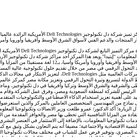
زيارة د.” عمرو طلعت” وزير الاتصالات وتكنولوجيا المعلومات 
 الفني لأسواق الشرق الأوسط وأفريقيا وأوروبا وأمريكا وآسيا بـ12 لغةالقاهرة في 13
قام الدكتور/ عمرو طلعت وزير الات
 المعلومات “إيتيدا”.ويعد هذا المركز أحد مراكز شركة دل تكنولوجيز ا
الاستشارات، والبحث وابتكار المنتجات، والدعم الفني لأسواق ال
د التحول الرقمي في مصر من خلال تقديم حلول تكنولوجية عالية المستو
الرقمية.تأتى هذه الزيارة في إطار اهتمام الدولة بالتعاون مع كبرى الشركات 
الدولة لتسريع وتيرة التحول الرقمي وتعزيز مكانة مصر كمركز عالمي ل
طى والشرقية والشرق الأوسط وتركيا وأفريقيا في دل تكنولوجيز، وما
الرئيس للشركة لمنطقة السعودية ومصر، وفرق عمل الشركة.وقام مس
د على أهمية تعزيز استخدام الذكاء الاصطناعي والتكنولوجيات المتق
 نماذج من المهندسين المتخصصين العاملين بالمركز والذين استعرضوا ال
 الزيارة؛ أكد الدكتور/ عمرو طلعت وزير الاتصالات وتكنولوجيا المعلو
فادة من المزايا التنافسية التي تحظى بها مصر والحوافز المقدمة من ا
ات تكنولوجيا المعلومات، بالإضافة إلى الاستثمار في العنصر البشري 
التنمية الاقتصادية والاجتماعية؛ مضيفا أنه يتم التعاون بشكل وثيق مع ك
مات المصري، وتوفير فرص عمل للشباب في مختلف مجالات تكنولوجيا الم