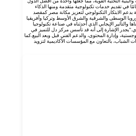
والبنية التحتية القوية، مما جعلها واحدة من أفضل الدول
 التعهيد ووجهة رئيسية لشركات التكنولوجيا العالمية. وأشار إلى أن نجاح مركز تميز شركة ديل تكنولوجيز فى مصر على مدار 15 عامًا في تقديم خدمات تكنولوجية متقدمة ومنها الذكاء
ئة بدعم الابتكار التكنولوجي لتعزيز مكانة مصر كمقصد
روبا الوسطى والشرقية والشرق الأوسط وتركيا وأفريقيا
والتأثير الإيجابي الذي أحدثناه في صناعة تكنولوجيا
ي.”يجدر الإشارة إلى أنه قد تأسس مركز دل للتميز في
اللوجستية، وإدارة المحتوى، والدعم الفني قبل وبعد البيع.كما
ت الشباب، بالتعاون مع المؤسسات الأكاديمية لتزويد