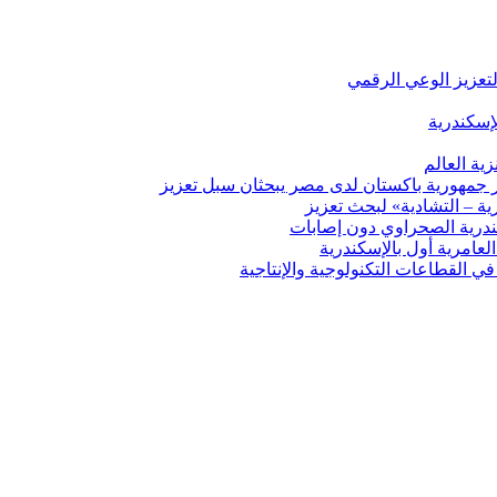
لتعزيز الوعي الرقمي
إسكندرية
ية العالم
ير جمهورية باكستان لدى مصر يبحثان سبل تعزيز
ة – التشادية» لبحث تعزيز
درية الصحراوي دون إصابات
ي القطاعات التكنولوجية والإنتاجية