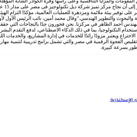
المقومات والمزايا التنافسية وعلى رأسها وفرة الكوادر الشابة المؤهلة 
في صناعة
لى توفير بيئة ملائمة ومزدهرة للعمليات العالمية، مؤكدًا التزام الهي
والبحوث والتطوير الهندسي.”وقال محمد أمين، نائب الرئيس الأول لأو
س أحمد الظاهر في مركزنا. نحن فخورون جدًا بالنجاحات التي حققناها 
خدام التكنولوجيا، بما في ذلك الذكاء الاصطناعي، لدفع التقدم البشر
اءات الاختراع ويعتبر مزودًا رائدًا للخدمات في إدارة المشاريع، والخدمات 
قليص الفجوة الرقمية في مصر والتي تشمل برامج تدريبية لتنمية مهارا
تطور بسرعة كبيرة.
 الإسكندرية