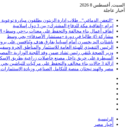
السبت, أغسطس 8 2026
أخبار عاجلة
“التعفن الدماغي”.. طلاب إدارة الزيتون يطلقون مبادرة توعوية 
إبرام «اتفاقية مكة للدفاع المشترك» بين 3 دول إسلامية
إيقاف أعمال بناء مخالفة والتحفظ على معدات بـ«حي وسط» ال
مشاركة 45 طالبا في دورة «مستشار الأصدقاء» بحي وسط
ناشئات اليد يخسرن أمام إسبانيا بفارق هدف ويُنافسن على برونز
الرئيس التنفيذي للهيئة العامة للاستثمار والمناطق الحرة وسف
وزير الصحة يلتقي رئيس تشاد ضمن وفد اللجنة الوزارية «المصري
السيطرة على حريق داخل مصنع حاصلات زراعية بطريق الإسكن
إزالة 3 حالات بناء مخالف والتحفظ على مركبات للنباشين بحي العامرية أول بالإسكندرية
مصر والهند تبحثان منصة للتكامل الصناعي وزيادة الاستثمارات ف
فيسبوك
‫X
‫YouTube
انستقرام
تسجيل
مقال
الدخول
إضافة
عشوائي
عمود
الرئيسية
جانبي
أخبار مصر