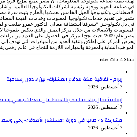
لهيئة تنمية صناعة تكنولوجيا المعلومات، أن مصر تتمتع بمزيج فريد من 
الاصطناعي وتكنولوجيا الجيل الخامس لعملائها بالخارج يثبت قدرة مصر ع
متميز في تقديم خدمات تكنولوجيا المعلومات وخدمات القيمة المضافة 
في دل تكنولوجيز: “يشرفنا استضافة معالي الدكتور عمرو طلعت والمهند
المعلومات والاتصالات من خلال مركز التميز، والذي يعكس طموحنا لاست
مصر عام 2009؛ حيث نجح المركز في الحصول على العديد من بر
يحرص المركز على إطلاق وتنفيذ العديد من المبادرات التي تهدف إلى ت
المواهب الشابة بالمعرفة والمهارات اللازمة للنجاح في عالم رقمي ي
مقالات ذات صلة
إبرام «اتفاقية مكة للدفاع المشترك» بين 3 دول إسلامية
7 أغسطس، 2026
إيقاف أعمال بناء مخالفة والتحفظ على معدات بـ«حي وسط»
7 أغسطس، 2026
مشاركة 45 طالبا في دورة «مستشار الأصدقاء» بحي وسط
7 أغسطس، 2026