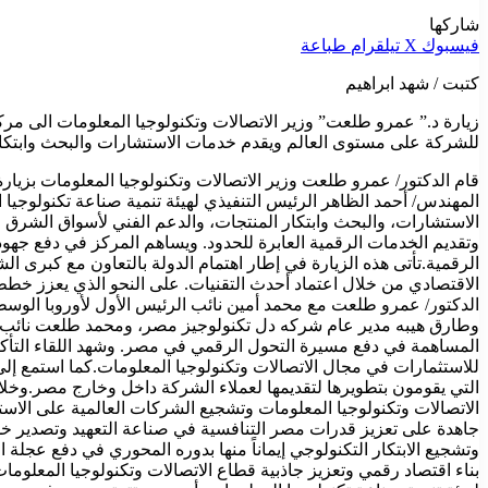
شاركها
فيسبوك
‫X
تيلقرام
طباعة
كتبت / شهد ابراهيم
للشركة على مستوى العالم ويقدم خدمات الاستشارات والبحث وابتكار المنتجات والدعم
المهندس/ أحمد الظاهر الرئيس التنفيذي لهيئة تنمية صناعة تكنولوجيا
وتقديم الخدمات الرقمية العابرة للحدود. ويساهم المركز في دفع جهو
الاقتصادي من خلال اعتماد أحدث التقنيات. على النحو الذي يعزز خطط 
الدكتور/ عمرو طلعت مع محمد أمين نائب الرئيس الأول لأوروبا الوس
وطارق هيبه مدير عام شركه دل تكنولوجيز مصر، ومحمد طلعت نائب 
المساهمة في دفع مسيرة التحول الرقمي في مصر. وشهد اللقاء التأكي
للاستثمارات في مجال الاتصالات وتكنولوجيا المعلومات.كما استمع إلى
التي يقومون بتطويرها لتقديمها لعملاء الشركة داخل وخارج مصر.وخلال
الاتصالات وتكنولوجيا المعلومات وتشجيع الشركات العالمية على الاست
جاهدة على تعزيز قدرات مصر التنافسية في صناعة التعهيد وتصدير خدم
وتشجيع الابتكار التكنولوجي إيماناً منها بدوره المحوري في دفع عجلة 
بناء اقتصاد رقمي وتعزيز جاذبية قطاع الاتصالات وتكنولوجيا المعلو