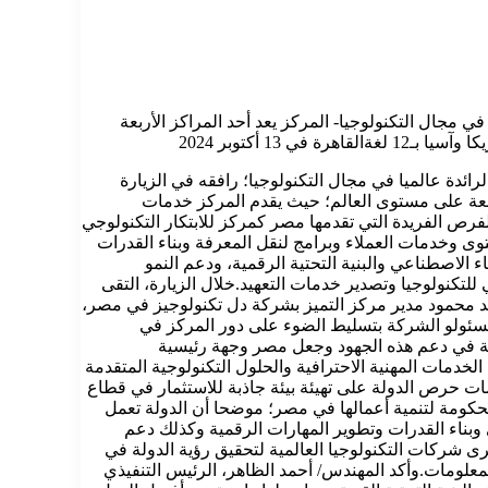
الى مركز تميز شركة دل تكنولوجيز Dell Technologies الأمريكية الرائدة عالميا في مجال التكنولوجيا- المركز يعد أحد المراكز الأربعة
 أكتوبر 2024
صالات وتكنولوجيا المعلومات بزيارة مركز التميز التابع لشركة دل تكنولوجيز Dell Technologies الأمريكية الرائدة عالميا في مجال التكنولوجيا؛ رافقه في الزيارة
لأربعة على مستوى العالم؛ حيث يقدم المركز خدمات
شرق الأوسط وأفريقيا وأوروبا وأمريكا وآسيا، بـ12 لغة مستفيدًا من المزايا والفرص الفريدة التي تقدمها مصر كمركز للابتكار التكنولوجي
ى وخدمات العملاء وبرامج لنقل المعرفة وبناء القدرات
العالمية مثل Dell Technologies، لتعزيز الابتكار في مجالات الذكاء الاصطناعي والبنية التحتية الرقمية، ودعم النمو
لتكنولوجيا وتصدير خدمات التعهيد.خلال الزيارة، التقى
جد محمود مدير مركز التميز بشركة دل تكنولوجيز في مصر،
ئولو الشركة بتسليط الضوء على دور المركز في
دمة في دعم هذه الجهود وجعل مصر وجهة رئيسية
خدمات المهنية الاحترافية والحلول التكنولوجية المتقدمة
مات حرص الدولة على تهيئة بيئة جاذبة للاستثمار في قطاع
لحكومة لتنمية أعمالها في مصر؛ موضحا أن الدولة تعمل
وبناء القدرات وتطوير المهارات الرقمية وكذلك دعم
برى شركات التكنولوجيا العالمية لتحقيق رؤية الدولة في
علومات.وأكد المهندس/ أحمد الظاهر، الرئيس التنفيذي