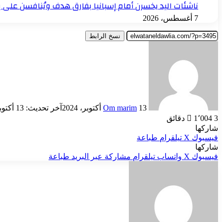
ناشئات اليد يخسرن أمام إسبانيا بفارق هدف ويُنافسن على بر
7 أغسطس، 2026
نسخ الرابط
أرسل
بريدا
إلكترونيا
13 أكتوبر، 2024
Om marim
آخر تحديث: 13 أكتوبر، 2024
3 دقائق
1٬004
شاركها
فيسبوك
‫X
تيلقرام
طباعة
شاركها
فيسبوك
‫X
واتساب
تيلقرام
مشاركة عبر البريد
طباعة