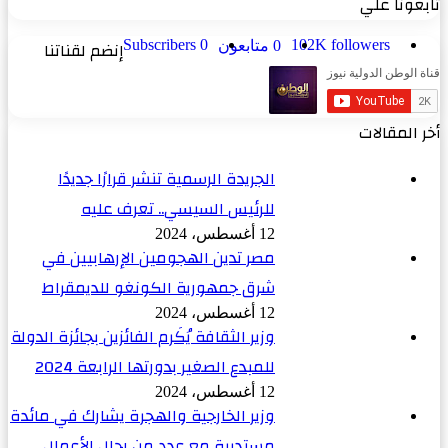
تابعونا علي
followers
102K
0
Subscribers
إنضم لقناتنا
0
متابعون
أخر المقالات
الجريدة الرسمية تنشر قرارًا جديدًا
للرئيس السيسي.. تعرف عليه
12 أغسطس، 2024
مصر تدين الهجومين الإرهابيين في
شرق جمهورية الكونغو للديمقراط
12 أغسطس، 2024
وزير الثقافة يُكَرم الفائزين بجائزة الدولة
للمبدع الصغير بدورتها الرابعة 2024
12 أغسطس، 2024
وزير الخارجية والهجرة يشارك في مائدة
مستديرة مع عدد من رجال الأعمال