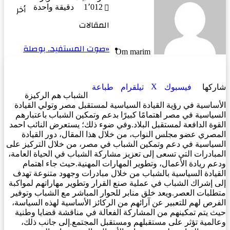
إلكترونيا
أخر
1٬012
دقيقة واحدة
المقالات
«صوت المستفيد.. بوصلة
Om marim
‫X
شاركها
فيسبوك
تيلقرام
طباعة
الشباب هم الركيزة
الأساسية في رؤية القيادة السياسية لمستقبل مصر وتولي القيادة
السياسية في مصر اهتمامًا كبيرًا بدعم وتمكين الشباب باعتبارهم
القوة الدافعة لمستقبل البلاد.وفي ضوء ذلك؛ يستعرض النائب احمد
المصري عضو مجلس النواب، من خلال هذا المقال، دور القيادة
السياسية في دعم وتمكين الشباب في مصر، من خلال التركيز على
المبادرات التي تسعى إلى تعزيز مشاركة الشباب في الحياة العامة،
ودعم ريادة الأعمال، وتطوير المهارات المهنية.حيث جاء اهتمام
القيادة السياسية بالشباب من خلال مبادرات وجهود متنوعة تهدف
إلى إشراك الشباب في عملية صنع القرار وتطوير مهاراتهم لمواكبة
متطلبات العصر.ويعد خلق منابر للحوار المباشر مع الشباب وتوفير
الفرص لهم للتعبير عن آرائهم من الركائز الأساسية لهذه السياسة،
حيث يتم تمكينهم من المشاركة الفعالة في مناقشة قضايا وطنية
وعالمية تؤثر على مستقبلهم ومستقبل المجتمع.إلى جانب ذلك،