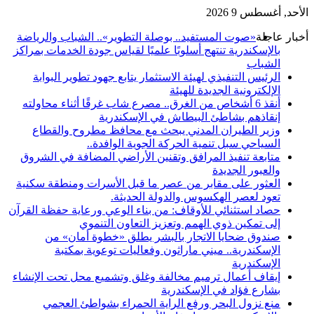
الأحد, أغسطس 9 2026
أخبار عاجلة
«صوت المستفيد.. بوصلة التطوير».. الشباب والرياضة
بالإسكندرية تنتهج أسلوبًا علميًا لقياس جودة الخدمات بمراكز
الشباب
الرئيس التنفيذي لهيئة الاستثمار يتابع جهود تطوير البوابة
الإلكترونية الجديدة للهيئة
أنقذ 6 أشخاص من الغرق.. مصرع شاب غرقًا أثناء محاولته
إنقاذهم بشاطئ البيطاش في الإسكندرية
وزير الطيران المدني يبحث مع محافظ مطروح والقطاع
السياحي سبل تنمية الحركة الجوية الوافدة..
متابعة تنفيذ المرافق وتقنين الأراضي المضافة في الشروق
والعبور الجديدة
العثور على مقابر من عصر ما قبل الأسرات ومنطقة سكنية
تعود لعصر الهكسوس والدولة الحديثة.
حصاد استثنائي للأوقاف: من بناء الوعي ورعاية حفظة القرآن
إلى تمكين ذوي الهمم وتعزيز التعاون التنموي
صندوق ضحايا الاتجار بالبشر يطلق «خطوة أمان» من
الإسكندرية.. ميني ماراثون وفعاليات توعوية بمكتبة
الإسكندرية
إيقاف أعمال ترميم مخالفة وغلق وتشميع محل تحت الإنشاء
بشارع فؤاد في الإسكندرية
منع نزول البحر ورفع الراية الحمراء بشواطئ العجمي