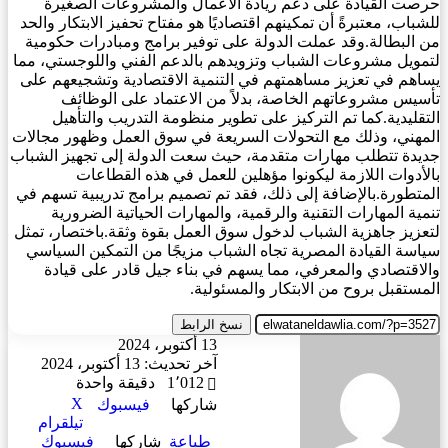
حرصت القيادة على دعم ريادة الأعمال والمشروعات الصغيرة
للشباب، معتبرةً أن تمكينهم اقتصاديًا هو مفتاح تحفيز الابتكار والحد
من البطالة.وقد عملت الدولة على توفير برامج ومبادرات حكومية
لتمويل مشروعات الشباب وتزويدهم بالدعم الفني واللوجستي، مما
يساهم في تعزيز مساهمتهم في التنمية الاقتصادية وتشجيعهم على
تأسيس مشروعاتهم الخاصة، بدلاً من الاعتماد على الوظائف
التقليدية.كما تم التركيز على تطوير منظومة التدريب والتأهيل
المهني، وذلك مع التحولات السريعة في سوق العمل وظهور مجالات
جديدة تتطلب مهارات متقدمة، حيث سعت الدولة إلى تجهيز الشباب
بالأدوات اللازمة ليكونوا مؤهلين للعمل في هذه القطاعات
المتطورة.بالإضافة إلى ذلك، فقد تم تصميم برامج تدريبية تسهم في
تنمية المهارات التقنية والرقمية، والمهارات الحياتية الضرورية
لتعزيز جاهزية الشباب لدخول سوق العمل بقوة وثقة.باختصار، تمثل
سياسة القيادة المصرية تجاه الشباب مزيجًا من التمكين السياسي
والاقتصادي والمعرفي، مما يسهم في بناء جيل قادر على قيادة
المستقبل بروح من الابتكار والمسئولية.
نسخ الرابط
أرسل
13 أكتوبر، 2024
بريدا
آخر تحديث: 13 أكتوبر، 2024
إلكترونيا
1٬012
دقيقة واحدة
‫X
شاركها
فيسبوك
تيلقرام
طباعة
شاركها
فيسبوك