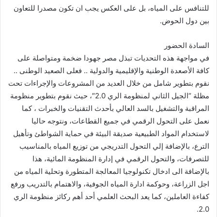
للتنافس على المياه، بل على العكس يجب ان تكون مصدرا للتعاون
بين دول الحوض.
السادة الحضور
في مواجهة هذه التحديات تبذل مصر جهودا ضخمة ومتواصلة على
كافة الأصعدة الوطنية والإقليمية والدولية .. فعلى الصعيد الوطنى ..
نقوم بتطوير شامل من خلال العديد من المشروعات والإجراءات تحت
مظلة “الجيل الثاني لمنظومة الري 2.0″، حيث نقوم بتطوير منظومة
المراقبة والتشغيل بالسد العالي بأحدث التقنيات والخبرات ، كما
نعمل على التحول الرقمي في جميع القطاعات، ونتوجه حاليا
لاستخدام المواد الطبيعية صديقة البيئة في حماية الشواطئ وتأهيل
الترع، بالإضافة إلي التحول التدريجي من توزيع المياه بالمناسيب
للتصرفات، والتحول الرقمي في إدارة المنظومة المائية، هذا
بالإضافة الى ادخال تكنولوجيا المعالجة المتطورة وتحلية المياه من
اجل الزراعة، وحوكمة ادارة المياه الجوفية، والاهتمام بالتدريب ورفع
كفاءة العاملين، كما يعد البحث العلمي أحد أهم ركائز منظومة الري
2.0.