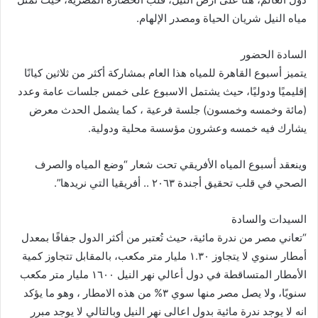
مياه النيل شريان الحياة ومصدر الإلهام.
السادة الحضور
يتميز أسبوع القاهرة للمياه هذا العام بمشاركة أكثر من ثلاثين كيانًا
إقليميًا ودوليًا، حيث يشتمل الاسبوع على خمس جلسات عامة وعدد
(مائة وخمسه وخمسون) جلسة فرعية ، كما يشمل الحدث معرض
يشارك فيه خمسه وعشرون مؤسسة محلية ودولية.
وينعقد أسبوع المياه الأفريقي تحت شعار “وضع المياه والصرف
الصحي في قلب تحقيق أجندة ٢٠٦٣ .. أفريقيا التي نريدها”.
السيدات والسادة
“تعاني مصر من ندرة مائية، حيث تُعتبر من أكثر الدول جفافًا بمعدل
أمطار سنوي لا يتجاوز ١.٣٠ مليار متر مكعب، بالمقابل تتجاوز كمية
الأمطار المتساقطة في دول أعالي نهر النيل ١٦٠٠ مليار متر مكعب
سنويًا، ولا يصل مصر منها سوي ٣% من هذه الامطار ، وهو ما يؤكد
انه لا يوجد ندرة مائية بدول اعالى نهر النيل وبالتالي لا يوجد مبرر