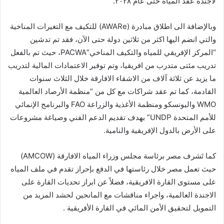
لأجندة عقد المياه حتى عام ٢٠٢٨.
وبالإضافة الى اطلاق مبادرة (AWARe) للتكيف مع التغيرات المناخية
والتي انضم اليها اكثر من ثلاثين دولة حتى الآن، فقد تم تدشين
“المركز الإفريقي للمياه والتكيف المناخي”PACWA، حيث تم بالفعل
تدريب مئتى متدرب من افريقيا، وتم توفير الاعتمادات المالية لتدريب
ما يزيد عن ثلاثة آلاف من الاشقاء الافارقة خلال الثلاث سنوات
القادمة، كما تم عقد شراكات مع كل من “منظمة الأرصاد العالمية
WMO واليونسكو ومنظمة الأغذية والزراعة FAO والبرنامج الإنمائي
للأمم المتحدة UNDP” بهدف تقديم الدعم الفني وصياغة مشروعات
على الأرض بالدول الإفريقية والنامية.
كما تَشرف مصر برئاسة مجلس وزراء المياه الافارقة (AMCOW)
حيث تعمل مصر خلال رئاستها في الدفع بإحراز تقدم في ملف المياه
على مستوى القارة الافريقية، فضلاً عن ابراز تحديات القارة على
الاجندة العالمية، واجراء مناقشات مع المانحين لحشد المزيد من
التمويل لتحقيق الأمن المائي في القارة الأفريقية .