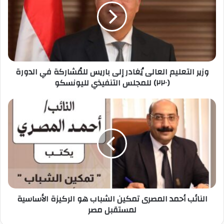
يُغادر
إلى
باريس
للمُشاركة
في
الدورة
وزير التعليم العالى يُغادر إلى باريس للمُشاركة في الدورة
(٢٢٠)
(٢٢٠) للمجلس التنفيذي لليونسكو
للمجلس
التنفيذي
لليونسكو
النائب
أحمد
المصرى
تمكين
الشباب
هو
الركيزة
الأساسية
لمستقبل
النائب أحمد المصرى تمكين الشباب هو الركيزة الأساسية
مصر
لمستقبل مصر