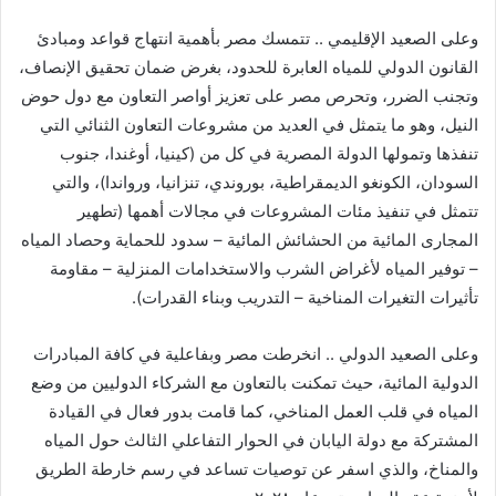
وعلى الصعيد الإقليمي .. تتمسك مصر بأهمية انتهاج قواعد ومبادئ
القانون الدولي للمياه العابرة للحدود، بغرض ضمان تحقيق الإنصاف،
وتجنب الضرر، وتحرص مصر على تعزيز أواصر التعاون مع دول حوض
النيل، وهو ما يتمثل في العديد من مشروعات التعاون الثنائي التي
تنفذها وتمولها الدولة المصرية في كل من (كينيا، أوغندا، جنوب
السودان، الكونغو الديمقراطية، بوروندي، تنزانيا، ورواندا)، والتي
تتمثل في تنفيذ مئات المشروعات في مجالات أهمها (تطهير
المجارى المائية من الحشائش المائية – سدود للحماية وحصاد المياه
– توفير المياه لأغراض الشرب والاستخدامات المنزلية – مقاومة
تأثيرات التغيرات المناخية – التدريب وبناء القدرات).
وعلى الصعيد الدولي .. انخرطت مصر وبفاعلية في كافة المبادرات
الدولية المائية، حيث تمكنت بالتعاون مع الشركاء الدوليين من وضع
المياه في قلب العمل المناخي، كما قامت بدور فعال في القيادة
المشتركة مع دولة اليابان في الحوار التفاعلي الثالث حول المياه
والمناخ، والذي اسفر عن توصيات تساعد في رسم خارطة الطريق