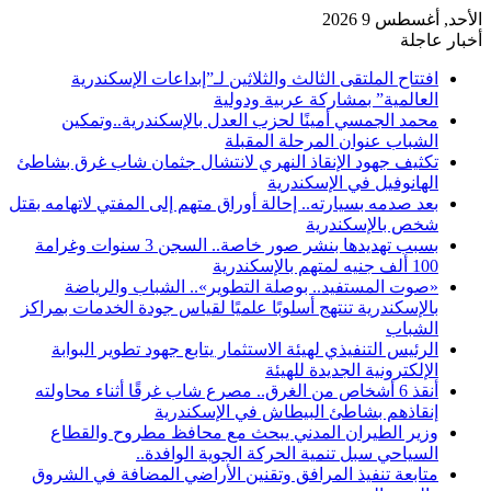
الأحد, أغسطس 9 2026
أخبار عاجلة
افتتاح الملتقى الثالث والثلاثين لـ”إبداعات الإسكندرية
العالمية” بمشاركة عربية ودولية
محمد الجمسي أمينًا لحزب العدل بالإسكندرية..وتمكين
الشباب عنوان المرحلة المقبلة
تكثيف جهود الإنقاذ النهري لانتشال جثمان شاب غرق بشاطئ
الهانوفيل في الإسكندرية
بعد صدمه بسيارته.. إحالة أوراق متهم إلى المفتي لاتهامه بقتل
شخص بالإسكندرية
بسبب تهديدها بنشر صور خاصة.. السجن 3 سنوات وغرامة
100 ألف جنيه لمتهم بالإسكندرية
«صوت المستفيد.. بوصلة التطوير».. الشباب والرياضة
بالإسكندرية تنتهج أسلوبًا علميًا لقياس جودة الخدمات بمراكز
الشباب
الرئيس التنفيذي لهيئة الاستثمار يتابع جهود تطوير البوابة
الإلكترونية الجديدة للهيئة
أنقذ 6 أشخاص من الغرق.. مصرع شاب غرقًا أثناء محاولته
إنقاذهم بشاطئ البيطاش في الإسكندرية
وزير الطيران المدني يبحث مع محافظ مطروح والقطاع
السياحي سبل تنمية الحركة الجوية الوافدة..
متابعة تنفيذ المرافق وتقنين الأراضي المضافة في الشروق