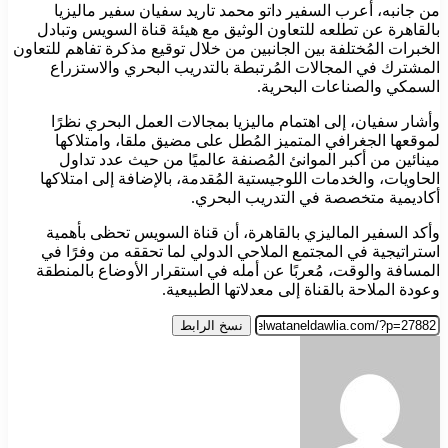
من جانبه، أعرب السفير داتو محمد تاريد سفيان سفير ماليزيا
بالقاهرة عن تطلعه للتعاون الوثيق مع هيئة قناة السويس وتبادل
الخبرات المُختلفة بين الجانبين من خلال توقيع مذكرة تفاهم للتعاون
المشترك في المجالات المُرتبطة بالتدريب البحري والاستزراع
السمكي والصناعات البحرية.
وأشار سفيان، إلى اهتمام ماليزيا بمجالات العمل البحري نظرًا
لموقعها الجغرافي المتميز المُطل على مضيق ملقا، وامتلاكها
مينائين من أكبر الموانئ المُصنفة عالميًا من حيث عدد تداول
الحاويات، والخدمات اللوجيستية المُقدمة، بالإضافة إلى امتلاكها
أكاديمية متخصصة في التدريب البحري.
وأكد السفير الماليزي بالقاهرة، أن قناة السويس تحظى بأهمية
استراتيجية في المجتمع الملاحي الدولي لما تحققه من وفرًا في
المسافة والوقت، مُعربًا عن أمله في استقرار الأوضاع بالمنطقة
وعودة الملاحة بالقناة إلى معدلاتها الطبيعية.
نسخ الرابط
أرسل
بريدا
إلكترونيا