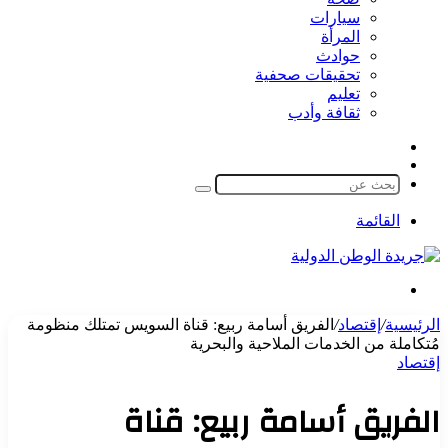
سيارات
المرأة
حوادث
تحقيقات صحفية
تعليم
ثقافة وأدب
مقال
الوضع
عشوائي
المظلم
بحث
عن
القائمة
بحث
عن
الرئيسية
/
إقتصاد
/
الفريق أسامة ربيع: قناة السويس تمتلك منظومة
مُتكاملة من الخدمات الملاحية والبحرية
إقتصاد
الفريق أسامة ربيع: قناة