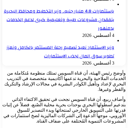
باستثمارات 4.8 مليار جنيه.. وزير التخطيط ومحافظ البحيرة
يتفقدان مشروعات طبية وتعليمية كبرى لدعم الخدمات
بدمنهور
4 أغسطس، 2026
وزير الاستثمار: نعيد تصميم رحلة المستثمر بالكامل ونعزز
تطوير سوق المال لجذب الاستثمارات
3 أغسطس، 2026
وأوضح رئيس الهيئة، أن قناة السويس تمتلك منظومة مُتكاملة من
الخدمات الملاحية والبحرية تدعمها أكاديمية متخصصة في التدريب
البحري لإعداد وتأهيل الكوادر البشرية في مجالات الإرشاد والتكريك
والقطر وغيرها.
وأضاف ربيع، أن قناة السويس نجحت في تحقيق الاكتفاء الذاتي
بتدعيم أسطولها البحري بوحدات بحرية محلية الصُنع، فضلاً عن إثبات
قدرتها على التسويق الخارجي لمنتحاتها وبدء التصدير للسوق
الأوروبي، موجهاً الدعوة إلى الشركات الماليزية لضخ استثمارات في
المشروعات التنموية المُختلفة على ضفاف القناة.