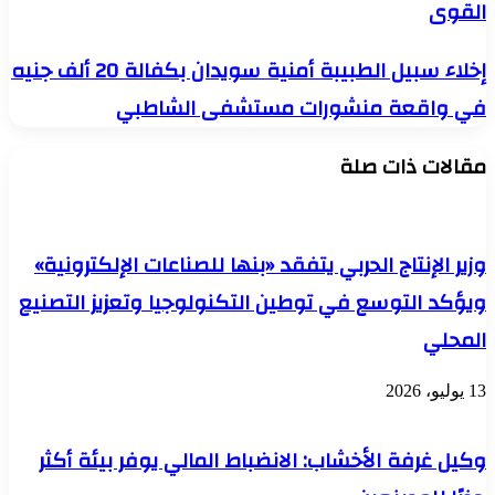
القوى
مصر..
انطلاق
البطولة
إخلاء
إخلاء سبيل الطبيبة أمنية سويدان بكفالة 20 ألف جنيه
العربية
سبيل
الأولى
في واقعة منشورات مستشفى الشاطبي
الطبيبة
لألعاب
أمنية
القوى
سويدان
مقالات ذات صلة
بكفالة
20
ألف
جنيه
في
وزير الإنتاج الحربي يتفقد «بنها للصناعات الإلكترونية»
واقعة
منشورات
ويؤكد التوسع في توطين التكنولوجيا وتعزيز التصنيع
مستشفى
المحلي
الشاطبي
13 يوليو، 2026
وكيل غرفة الأخشاب: الانضباط المالي يوفر بيئة أكثر