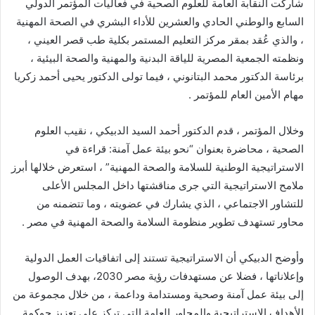
شاركت النقابة العامة للعلوم الصحية في فعاليات المؤتمر الدولي
السابع والوطني الحادي والعشرين للأداء البشري في الصحة المهنية
، والذي عُقد بمقر مركز التعليم المستمر بكلية طب قصر العيني ،
ونظمته الجمعية المصرية للياقة البدنية والمهنية والصحة البيئية ،
برئاسة الدكتور محمد البتانوني ، فيما تولى الدكتور يحيى أحمد زكريا
مهام الأمين العام للمؤتمر .
وخلال المؤتمر ، قدم الدكتور أحمد السيد الدبيكي ، نقيب العلوم
الصحية ، محاضرة بعنوان “نحو بيئة عمل آمنة: قراءة في
الاستراتيجية الوطنية للسلامة والصحة المهنية” ، استعرض خلالها أبرز
ملامح الاستراتيجية التي جرى مناقشتها داخل المجلس الأعلى
للتشاور الاجتماعي ، الذي يشارك في عضويته ، وما تتضمنه من
محاور تستهدف تطوير منظومة السلامة والصحة المهنية في مصر .
وأوضح الدبيكي أن الاستراتيجية تستند إلى اتفاقيات العمل الدولية
وإعلاناتها ، فضلا عن مستهدفات رؤية مصر 2030، بهدف الوصول
إلى بيئة عمل آمنة وصحية ومستدامة وداعمة ، من خلال مجموعة من
الأهداف الاستراتيجية والمحاور العامة التي تركز على تعزيز حوكمة