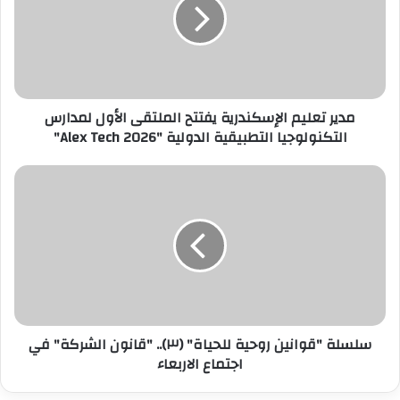
يفتتح
الملتقى
الأول
لمدارس
التكنولوجيا
التطبيقية
مدير تعليم الإسكندرية يفتتح الملتقى الأول لمدارس
الدولية
التكنولوجيا التطبيقية الدولية "Alex Tech 2026"
"Alex
Tech
2026"
سلسلة
"قوانين
روحية
للحياة"
(٣)..
"قانون
الشركة"
في
اجتماع
سلسلة "قوانين روحية للحياة" (٣).. "قانون الشركة" في
الاربعاء
اجتماع الاربعاء