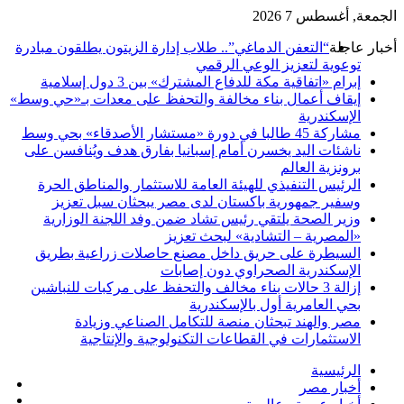
الجمعة, أغسطس 7 2026
أخبار عاجلة
“التعفن الدماغي”.. طلاب إدارة الزيتون يطلقون مبادرة
توعوية لتعزيز الوعي الرقمي
إبرام «اتفاقية مكة للدفاع المشترك» بين 3 دول إسلامية
إيقاف أعمال بناء مخالفة والتحفظ على معدات بـ«حي وسط»
الإسكندرية
مشاركة 45 طالبا في دورة «مستشار الأصدقاء» بحي وسط
ناشئات اليد يخسرن أمام إسبانيا بفارق هدف ويُنافسن على
برونزية العالم
الرئيس التنفيذي للهيئة العامة للاستثمار والمناطق الحرة
وسفير جمهورية باكستان لدى مصر يبحثان سبل تعزيز
وزير الصحة يلتقي رئيس تشاد ضمن وفد اللجنة الوزارية
«المصرية – التشادية» لبحث تعزيز
السيطرة على حريق داخل مصنع حاصلات زراعية بطريق
الإسكندرية الصحراوي دون إصابات
إزالة 3 حالات بناء مخالف والتحفظ على مركبات للنباشين
بحي العامرية أول بالإسكندرية
مصر والهند تبحثان منصة للتكامل الصناعي وزيادة
الاستثمارات في القطاعات التكنولوجية والإنتاجية
الرئيسية
في
أخبار مصر
‫X