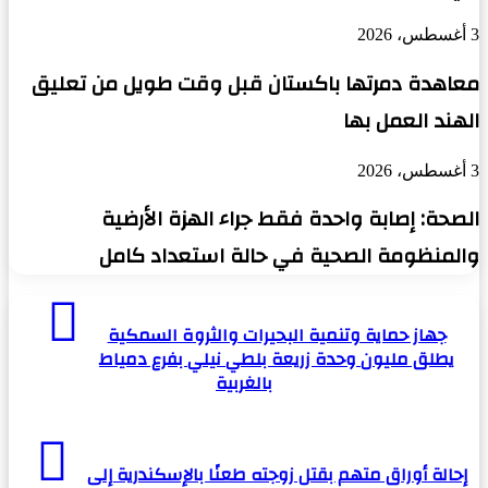
3 أغسطس، 2026
معاهدة دمرتها باكستان قبل وقت طويل من تعليق
الهند العمل بها
3 أغسطس، 2026
الصحة: إصابة واحدة فقط جراء الهزة الأرضية
والمنظومة الصحية في حالة استعداد كامل
جهاز
حماية
جهاز حماية وتنمية البحيرات والثروة السمكية
وتنمية
يطلق مليون وحدة زريعة بلطي نيلي بفرع دمياط
البحيرات
بالغربية
والثروة
السمكية
يطلق
إحالة
مليون
أوراق
إحالة أوراق متهم بقتل زوجته طعنًا بالإسكندرية إلى
وحدة
متهم