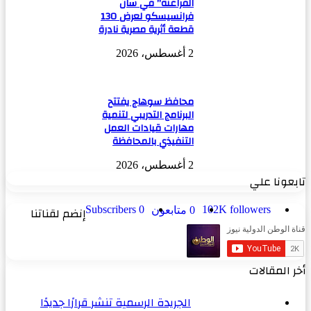
الفراعنة” في سان
فرانسيسكو لعرض 130
قطعة أثرية مصرية نادرة
2 أغسطس، 2026
محافظ سوهاج يفتتح
البرنامج التدريبي لتنمية
مهارات قيادات العمل
التنفيذي بالمحافظة
2 أغسطس، 2026
تابعونا علي
followers
102K
0
Subscribers
إنضم لقناتنا
0
متابعون
أخر المقالات
الجريدة الرسمية تنشر قرارًا جديدًا