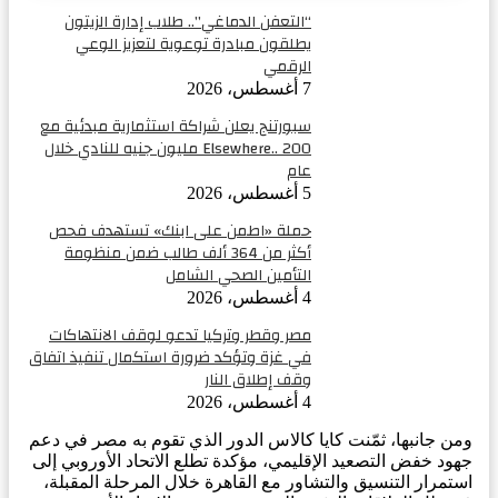
“التعفن الدماغي”.. طلاب إدارة الزيتون
يطلقون مبادرة توعوية لتعزيز الوعي
الرقمي
7 أغسطس، 2026
سبورتنج يعلن شراكة استثمارية مبدئية مع
Elsewhere.. 200 مليون جنيه للنادي خلال
عام
5 أغسطس، 2026
حملة «اطمن على ابنك» تستهدف فحص
أكثر من 364 ألف طالب ضمن منظومة
التأمين الصحي الشامل
4 أغسطس، 2026
مصر وقطر وتركيا تدعو لوقف الانتهاكات
في غزة وتؤكد ضرورة استكمال تنفيذ اتفاق
وقف إطلاق النار
4 أغسطس، 2026
ومن جانبها، ثمّنت كايا كالاس الدور الذي تقوم به مصر في دعم
جهود خفض التصعيد الإقليمي، مؤكدة تطلع الاتحاد الأوروبي إلى
استمرار التنسيق والتشاور مع القاهرة خلال المرحلة المقبلة،