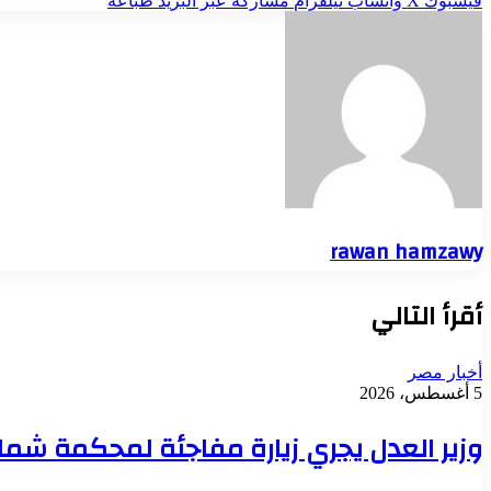
فيسبوك
‫X
واتساب
تيلقرام
مشاركة عبر البريد
طباعة
rawan hamzawy
أقرأ التالي
أخبار مصر
5 أغسطس، 2026
وزير العدل يجري زيارة مفاجئة لمحكمة شمال