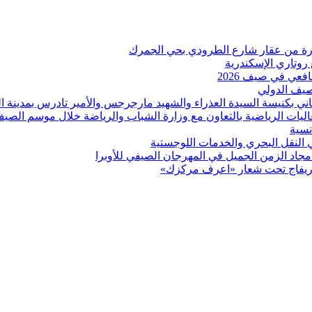
 روتاري الإسكندرية
عي في صيف 2026
لصيف الدولي
اني بكنيسة السيدة العذراء والشهيد مارجرجس والأمير تادرس بمدينة ال
عاليات الرياضية بالتعاون مع وزارة الشباب والرياضة خلال موسم الصي
نسية
ي النقل البحري والخدمات اللوجستية
د الزمن الجميل في المهرجان الصيفي للأوبرا
بوريفاج تحت شعار «اعرف مركزك»