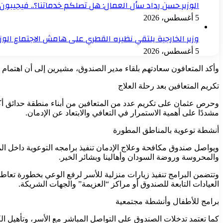
الوزير حسن رداد سأل العمال: هل تصلكم خدماتنا؟.. فيجيبون: 
5 أغسطس، 2026
وزير الخارجية يلتقي نظيره القطري على هامش الاجتماع الو
5 أغسطس، 2026
وأكد المتعافون سعادتهم بلقاء مدير الصندوق، مشيرين إلى أن اهتمام 
تكريم المتعافين بعد رحلة العلاج
وحرص عثمان على تكريم عدد من المتعافين من أبناء منطقة حدائق أكتوبر 
مشددًا على أهمية الاستمرار في التعافي والابتعاد عن الإدمان.
أنشطة توعوية بالمناطق المطورة
ويواصل صندوق مكافحة وعلاج الإدمان تنفيذ برامجه التوعوية داخل ال
والمحروسة وروضة السودان وأهالينا وبشائر الخير.
وتتضمن البرامج تنفيذ زيارات منزلية للأسر لرفع الوعي بخطورة تعاط
العيادات التابعة للصندوق أو مراكز “العزيمة” والجهات الشريكة.
برامج للأطفال وأنشطة مجتمعية
كما تعتمد تدخلات الصندوق على التواصل المباشر مع الأسر، وتأهيل الكو