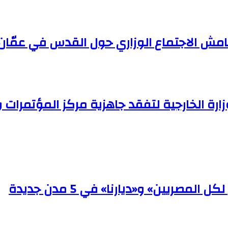
امش الاجتماع الوزاري حول القدس في عمّان
ارة الخارجية لتفقد جاهزية مركز المؤتمرات 
صريين» و«ديارنا» في 5 مدن جديدة