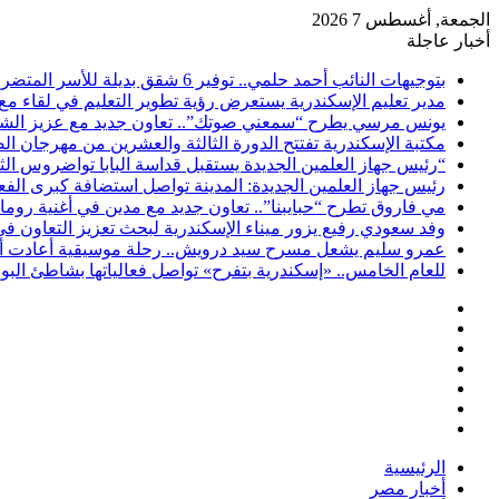
الجمعة, أغسطس 7 2026
أخبار عاجلة
بتوجيهات النائب أحمد حلمي.. توفير 6 شقق بديلة للأسر المتضررة من عقار شارع الطرودي بحي الجمرك
مدير تعليم الإسكندرية يستعرض رؤية تطوير التعليم في لقاء مع
يونس مرسي يطرح “سمعني صوتك”.. تعاون جديد مع عزيز الشاف
مكتبة الإسكندرية تفتتح الدورة الثالثة والعشرين من مهرجان ا
“رئيس جهاز العلمين الجديدة يستقبل قداسة البابا تواضروس الث
رئيس جهاز العلمين الجديدة: المدينة تواصل استضافة كبرى الف
مي فاروق تطرح “حبايبنا”.. تعاون جديد مع مدين في أغنية روما
وفد سعودي رفيع يزور ميناء الإسكندرية لبحث تعزيز التعاون ف
عمرو سليم يشعل مسرح سيد درويش.. رحلة موسيقية أعادت أمجا
للعام الخامس.. «إسكندرية بتفرح» تواصل فعالياتها بشاطئ ال
فيسبوك
‫X
‫YouTube
انستقرام
تسجيل
مقال
الدخول
إضافة
عشوائي
عمود
الرئيسية
جانبي
أخبار مصر