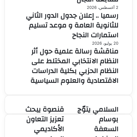
2 أغسطس، 2026
رسميا .. إعلان جدول الدور الثاني
للثانوية العامة و موعد تسليم
استمارات النجاح
20 يوليو، 2026
مناقشة رسالة علمية حول أثر
النظام الانتخابي المختلط على
النظام الحزبي بكلية الدراسات
الاقتصادية والعلوم السياسية
السلامي يتوّج
قنصوة يبحث
السلامي
قنصوة
يتوّج
يبحث
بوسام
تعزيز التعاون
بوسام
تعزيز
السعفة
الأكاديمي
السعفة
التعاون
البيضاء
الأكاديمي