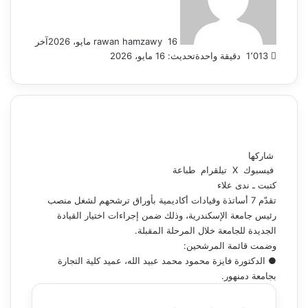
16 مايو، 2026
rawan hamzawy
آخر
1٬013
دقيقة واحدة
تحديث: 16 مايو، 2026
شاركها
فيسبوك
‫X
تيلقرام
طباعة
كتبت ـ ندى علاء
تقدّم 7 أساتذة وقيادات أكاديمية بأوراق ترشحهم لشغل منصب
رئيس جامعة الإسكندرية، وذلك ضمن إجراءات اختيار القيادة
الجديدة للجامعة خلال المرحلة المقبلة.
وضمت قائمة المرشحين:
● الدكتورة فايزة محمود محمد عبيد الله، عميد كلية التجارة
بجامعة دمنهور.