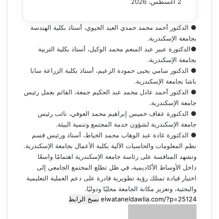
2 أغسطس، 2026
● الدكتور أحمد محمد حمدي العيد الحيوي، أستاذ بكلية الهندسة
بجامعة الإسكندرية.
●الدكتورة عبير عبد المنعم محمد الوكيل، أستاذ بكلية التربية
بجامعة الإسكندرية.
● الدكتور سامي يحيى حمودة الزعيم، أستاذ بكلية الزراعة سابا
باشا بجامعة الإسكندرية.
● الدكتور أحمد عادل محمد عبد الحكيم جمعة، القائم بعمل رئيس
جامعة الإسكندرية.
● الدكتورة عفاف خميس إبراهيم محمد العوفي، نائب رئيس
جامعة الإسكندرية لشؤون خدمة المجتمع وتنمية البيئة.
● الدكتورة غادة عبد الوهاب محمد الخياط، أستاذ ورئيس قسم
نظم المعلومات والحاسبات الآلية بكلية الأعمال بجامعة الإسكندرية.
وتشهد المنافسة على رئاسة جامعة الإسكندرية اهتمامًا واسعًا
داخل الأوساط الأكاديمية، في ظل تطلع المجتمع الجامعي إلى
اختيار قيادة تمتلك رؤية تطويرية قادرة على دعم العملية التعليمية
والبحثية، وتعزيز مكانة الجامعة محليًا ودوليًا.
نسخ الرابط
أرسل