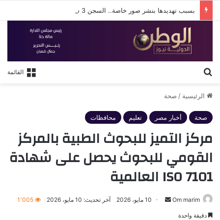
بسبب تهديدها بنشر صور خاصة.. السجن 3 سنوات وغرامة 100 ألف جنيه لمتهم بالإسكندرية
بحث عن
القائمة
الرئيسية
/
صحة
صحة
أخبار مصر
تعليم
محافظات
مركز التميز للبحوث الطبية بالمركز
القومي للبحوث يحصل على شهادة
ISO 7101 العالمية
أرسل
Om marim
10 مايو، 2026
آخر تحديث: 10 مايو، 2026
1٬005
بريدا
دقيقة واحدة