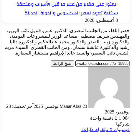
العثور على مقابر من عصر ما قبل الأسرات ومنطقة
سكنية تعود لعصر الهكسوس والدولة الحديثة.
8 أغسطس، 2026
حضر اللقاء من الجانب المصري: الدكتور عمرو قنديل نائب الوزير،
والمهندس شريف مصطفى مساعد الوزير للمشروعات القومية،
والدكتورة زينب الصدر والدكتور محمد عبدالحكيم والدكتورة داليا
رشيد والدكتورة عائشة سلمان، ومن الجانب القطري: السيدة مريم
الشيبي نائب السفير، والسيد خالد الإبراهيم مستشار السفارة.
نسخ الرابط
أرسل
بريدا
إلكترونيا
23 نوفمبر، 2025
Manar Alaa
آخر تحديث: 23
نوفمبر، 2025
1٬004
دقيقة واحدة
شاركها
فيسبوك
‫X
تيلقرام
طباعة