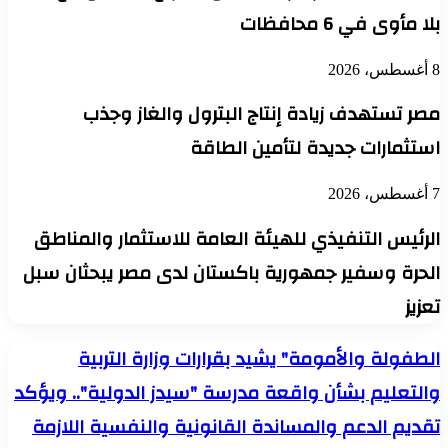
بلا مأوى في 6 محافظات
8 أغسطس، 2026
مصر تستهدف زيادة إنتاج البترول والغاز وجذب
استثمارات جديدة لتأمين الطاقة
7 أغسطس، 2026
الرئيس التنفيذي للهيئة العامة للاستثمار والمناطق
الحرة وسفير جمهورية باكستان لدى مصر يبحثان سبل
تعزيز
الطفولة
الطفولة والأمومة" يشيد بقرارات وزارة التربية
والأمومة"
والتعليم بشأن واقعة مدرسة "سيدز الدولية".. ويؤكد
يشيد
بقرارات
تقديم الدعم والمساندة القانونية والنفسية اللازمة
وزارة
التربية