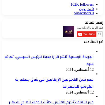
102K
followers
0
متابعون
Subscribers
0
إنضم لقناتنا
أخر المقالات
الجريدة الرسمية تنشر قرارًا جديدًا للرئيس السيسي.. تعرف
عليه
12 أغسطس، 2024
مصر تدين الهجومين الإرهابيين في شرق جمهورية
الكونغو للديمقراط
12 أغسطس، 2024
وزير الثقافة يُكَرم الفائزين بجائزة الدولة للمبدع الصغير