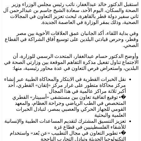
استقبل الدكتور خالد عبدالغفار، نائب رئيس مجلس الوزراء وزير
الصحة والسكان، اليوم الأحد، سعادة الشيخ جاسم بن عبدالرحمن آل
ثاني سفير دولة قطر بالقاهرة، لبحث تعزيز التعاون في المجالات
الصحية، وذلك بمقر الوزارة في العاصمة الجديدة.
وفي بداية اللقاء، أكد الجانبان عمق العلاقات الأخوية بين مصر
وقطر، وحرص قيادتي البلدين على توسيع آفاق الشراكة في القطاع
الصحي.
وأوضح الدكتور حسام عبدالغفار، المتحدث الرسمي للوزارة، أن
الاجتماع تناول تفعيل مذكرة التفاهم الموقعة بين وزارتي الصحة في
البلدين، واستعراض فرص التعاون في عدة محاور رئيسية، منها:
نقل الخبرات القطرية في الابتكار والمحاكاة الطبية عبر إنشاء
مركز محاكاة متطور على غرار مركز «إتقان» القطري، أحد
أكبر ثلاثة مراكز عالمية في هذا المجال
�• توقيع اتفاقية تعاون بين مستشفى «أسبيتار» القطري
المتخصص في الطب الرياضي وجراحة العظام، والمعهد
القومي للجهاز الحركي والعصبي بمصر، لتبادل الخبرات
العلمية والبحثية
تعزيز التنسيق المشترك لتقديم المساعدات الطبية والإنسانية
للأشقاء الفلسطينيين في قطاع غزة
�• تطوير التعاون في مجال التطبيب «عن بُعد» واستخدام
التكنولوجيا الحديثة وتبادل التجارب الناجحة