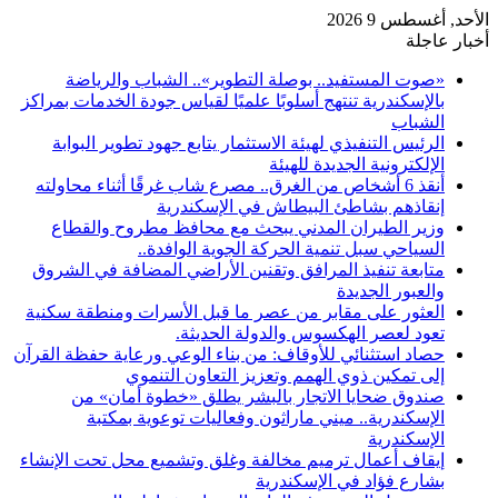
الأحد, أغسطس 9 2026
أخبار عاجلة
«صوت المستفيد.. بوصلة التطوير».. الشباب والرياضة
بالإسكندرية تنتهج أسلوبًا علميًا لقياس جودة الخدمات بمراكز
الشباب
الرئيس التنفيذي لهيئة الاستثمار يتابع جهود تطوير البوابة
الإلكترونية الجديدة للهيئة
أنقذ 6 أشخاص من الغرق.. مصرع شاب غرقًا أثناء محاولته
إنقاذهم بشاطئ البيطاش في الإسكندرية
وزير الطيران المدني يبحث مع محافظ مطروح والقطاع
السياحي سبل تنمية الحركة الجوية الوافدة..
متابعة تنفيذ المرافق وتقنين الأراضي المضافة في الشروق
والعبور الجديدة
العثور على مقابر من عصر ما قبل الأسرات ومنطقة سكنية
تعود لعصر الهكسوس والدولة الحديثة.
حصاد استثنائي للأوقاف: من بناء الوعي ورعاية حفظة القرآن
إلى تمكين ذوي الهمم وتعزيز التعاون التنموي
صندوق ضحايا الاتجار بالبشر يطلق «خطوة أمان» من
الإسكندرية.. ميني ماراثون وفعاليات توعوية بمكتبة
الإسكندرية
إيقاف أعمال ترميم مخالفة وغلق وتشميع محل تحت الإنشاء
بشارع فؤاد في الإسكندرية