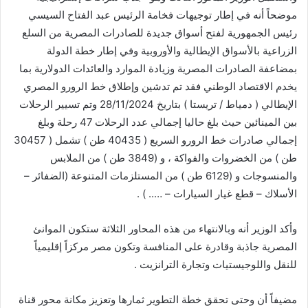
موضحاً أنه في إطار توجيهات فخامة الرئيس عبد الفتاح السيسي
رئيس الجمهورية لفتح أسواق جديدة للصادرات المصرية من السلع
الزراعية بالأسواق الإيطالية والأوروبية وفي إطار خطة الدولة
بمضاعفة الصادرات المصرية وزيادة الموارد والعائدات الدولارية بما
يخدم الاقتصاد الوطني فقد تم تدشين وإطلاق خط الرورو المصري
الإيطالي ( دمياط / تريستا ) بتاريخ 28/11/2024 وتم تسيير الرحلات
بين المينائين حيث بلغ حاليا إجمالي عدد الرحلات 47 رحلة وبلغ
إجمالي صادرات خط الرورو السريع ( 40435 طن ) تشمل ( 30457
طن ) من الخضروات والفواكة ، و (3849 طن ) من الملابس
والمنسوجات و (6129 طن ) من المستلزمات المتنوعة (الضفائر –
الأسلاك – قطع غيار السيارات – ….. ) .
وأكد الوزير أنه وبالانتهاء من هذه المحاور الثلاثة ستكون الموانئ
المصرية جاذبة وقادرة على المنافسة وتكون مصر مركزاً إقليمياً
للنقل واللوجيستيات وتجارة الترانزيت .
مضيفاً أن وحتى تحقق خطة التطوير ثمارها وتعزيز مكانة محور قناة