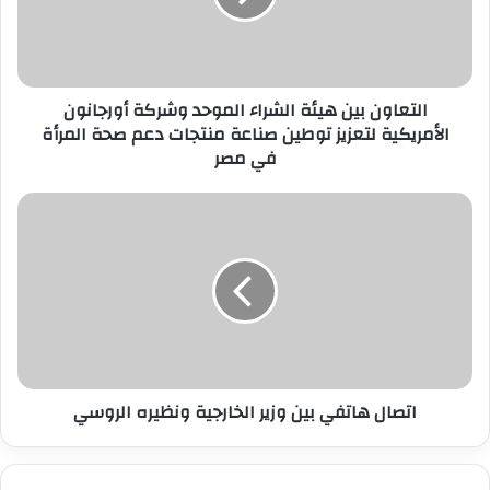
وشركة
أورجانون
الأمريكية
لتعزيز
التعاون بين هيئة الشراء الموحد وشركة أورجانون
توطين
الأمريكية لتعزيز توطين صناعة منتجات دعم صحة المرأة
صناعة
في مصر
منتجات
دعم
صحة
اتصال
المرأة
هاتفي
في
بين
مصر
وزير
الخارجية
ونظيره
الروسي
اتصال هاتفي بين وزير الخارجية ونظيره الروسي