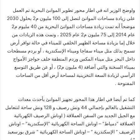
واوضح الوزير انه في اطار محور تطوير الموانئ البحرية تم العمل
على زيادة مساحات الموانئ لتصل إلى 100 مليون م2 بحلول 2030
موضحاً أنه تمت زيادة مساحات الموانئ البحرية من 40 مليوم م2
عام 2014 إلى 75 مليون م2 عام 2025 ، وتمت هذه الزيادات من
خلال إما بزيادة مساحة الظهير الخلفي للميناء في حالة توافر أرض
تسمح بذلك مثل ميناء سفاجا وميناء الإسكندرية ، أو بردم مسطحات
داخل البحر مثل ميناء المكس وردم المنطقة خلف حواجز الأمواج
بميناء السخنة والتي أضافة (4 مليون م2) ، أو عن طريق التوسع
الرأسي لزيادة السعة التخزينية لمساحة أرض أقل من الساحات
المفتوحة .
كما تم أيضا في اطار هذا المحور تجهيز الموانئ بأحدث معدات
التشغيل بالعالم بإجمالي 44 ونش رصيف و 128 ونش ساحة لتتعامل
مع الجيل الجديد من السفن العملاقة ( اوناش الرصيف الكهربائية
العملاقة “دمياط” – اوناش الساحة الكهربائية “الإسكندرية” – اوناش
الرصيف ” الإسكندرية ” – اوناش الساحة الكهربائية ” شرق بورسعيد
” ) .