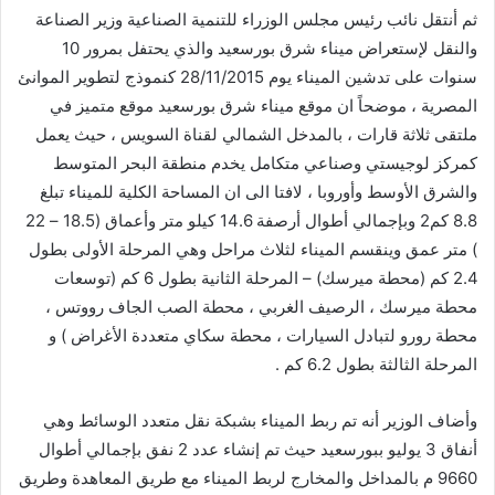
ثم أنتقل نائب رئيس مجلس الوزراء للتنمية الصناعية وزير الصناعة
والنقل لإستعراض ميناء شرق بورسعيد والذي يحتفل بمرور 10
سنوات على تدشين الميناء يوم 28/11/2015 كنموذج لتطوير الموانئ
المصرية ، موضحاً ان موقع ميناء شرق بورسعيد موقع متميز في
ملتقى ثلاثة قارات ، بالمدخل الشمالي لقناة السويس ، حيث يعمل
كمركز لوجيستي وصناعي متكامل يخدم منطقة البحر المتوسط
والشرق الأوسط وأوروبا ، لافتا الى ان المساحة الكلية للميناء تبلغ
8.8 كم2 وبإجمالي أطوال أرصفة 14.6 كيلو متر وأعماق (18.5 – 22
) متر عمق وينقسم الميناء لثلاث مراحل وهي المرحلة الأولى بطول
2.4 كم (محطة ميرسك) – المرحلة الثانية بطول 6 كم (توسعات
محطة ميرسك ، الرصيف الغربي ، محطة الصب الجاف رووتس ،
محطة رورو لتبادل السيارات ، محطة سكاي متعددة الأغراض ) و
المرحلة الثالثة بطول 6.2 كم .
وأضاف الوزير أنه تم ربط الميناء بشبكة نقل متعدد الوسائط وهي
أنفاق 3 يوليو ببورسعيد حيث تم إنشاء عدد 2 نفق بإجمالي أطوال
9660 م بالمداخل والمخارج لربط الميناء مع طريق المعاهدة وطريق