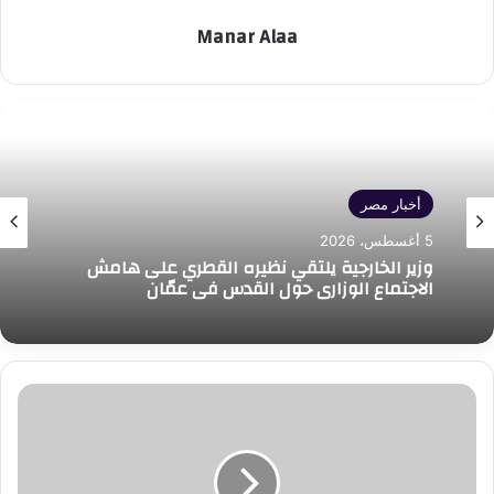
Manar Alaa
أخبار مصر
أخبار مصر
5 أغسطس، 2026
5 أغسطس، 2026
وزير العدل يجري زيارة مفاجئة لمحكمة شمال
القاهرة الابتدائية للوقوف على انتظام العمل
ومراجعة
وزير الخارجية يلتقي نظيره القطري على هامش
التعاون
الاجتماع الوزاري حول القدس في عمّان
بين
هيئة
الشراء
الموحد