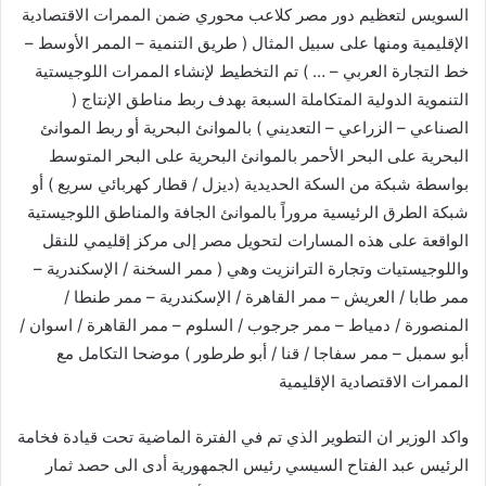
السويس لتعظيم دور مصر كلاعب محوري ضمن الممرات الاقتصادية
الإقليمية ومنها على سبيل المثال ( طريق التنمية – الممر الأوسط –
خط التجارة العربي – … ) تم التخطيط لإنشاء الممرات اللوجيستية
التنموية الدولية المتكاملة السبعة بهدف ربط مناطق الإنتاج (
الصناعي – الزراعي – التعديني ) بالموانئ البحرية أو ربط الموانئ
البحرية على البحر الأحمر بالموانئ البحرية على البحر المتوسط
بواسطة شبكة من السكة الحديدية (ديزل / قطار كهربائي سريع ) أو
شبكة الطرق الرئيسية مروراً بالموانئ الجافة والمناطق اللوجيستية
الواقعة على هذه المسارات لتحويل مصر إلى مركز إقليمي للنقل
واللوجيستيات وتجارة الترانزيت وهي ( ممر السخنة / الإسكندرية –
ممر طابا / العريش – ممر القاهرة / الإسكندرية – ممر طنطا /
المنصورة / دمياط – ممر جرجوب / السلوم – ممر القاهرة / اسوان /
أبو سمبل – ممر سفاجا / قنا / أبو طرطور ) موضحا التكامل مع
الممرات الاقتصادية الإقليمية
واكد الوزير ان التطوير الذي تم في الفترة الماضية تحت قيادة فخامة
الرئيس عبد الفتاح السيسي رئيس الجمهورية أدى الى حصد ثمار