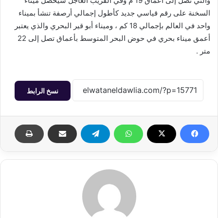
والتي تصل إلى أعماق 19 م وفي القريب العاجل سيحصل ميناء
السخنة على رقم قياسي جديد كأطول إجمالي أرصفة تنشأ بميناء
واحد في العالم بإجمالي 18 كم ، وميناء أبو قير البحري والذي يعتبر
أعمق ميناء بحري في حوض البحر المتوسط بأعماق تصل إلى 22
متر .
نسخ الرابط