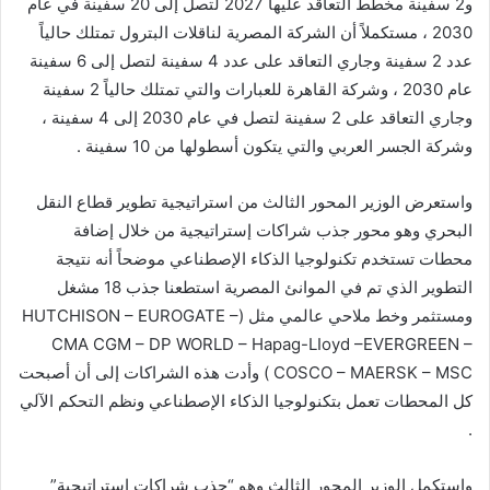
و2 سفينة مخطط التعاقد عليها 2027 لتصل إلى 20 سفينة في عام
2030 ، مستكملاً أن الشركة المصرية لناقلات البترول تمتلك حالياً
عدد 2 سفينة وجاري التعاقد على عدد 4 سفينة لتصل إلى 6 سفينة
عام 2030 ، وشركة القاهرة للعبارات والتي تمتلك حالياً 2 سفينة
وجاري التعاقد على 2 سفينة لتصل في عام 2030 إلى 4 سفينة ،
وشركة الجسر العربي والتي يتكون أسطولها من 10 سفينة .
واستعرض الوزير المحور الثالث من استراتيجية تطوير قطاع النقل
البحري وهو محور جذب شراكات إستراتيجية من خلال إضافة
محطات تستخدم تكنولوجيا الذكاء الإصطناعي موضحاً أنه نتيجة
التطوير الذي تم في الموانئ المصرية استطعنا جذب 18 مشغل
ومستثمر وخط ملاحي عالمي مثل (HUTCHISON – EUROGATE –
CMA CGM – DP WORLD – Hapag-LIoyd –EVERGREEN –
COSCO – MAERSK – MSC ) وأدت هذه الشراكات إلى أن أصبحت
كل المحطات تعمل بتكنولوجيا الذكاء الإصطناعي ونظم التحكم الآلي
.
واستكمل الوزير المحور الثالث وهو “جذب شراكات إستراتيجية”