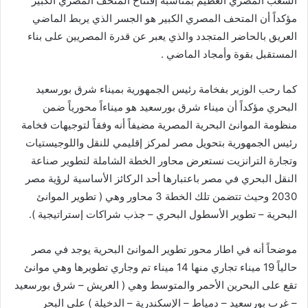
الشعب المصري العظيم بمناسبة إفتتاح المتحف المصري الكبير
مؤكداً أن المتحف المصري الكبير هو الجسر الذي يربط الماضي
العريق بالحاضر المتجدد والذي يعبر عن قدرة المصريين على بناء
المستقبل بقوة وأمجاد الماضي .
كما رحب الوزير بفخامة رئيس الجمهورية بميناء شرق بورسعيد
البحري مؤكداً أن ميناء شرق بورسعيد هو ميناءاً محورياً ضمن
منظومة الموانئ البحرية المصرية مضيفاً أنه وفقاً لتوجيهات فخامة
رئيس الجمهورية بتحويل مصر لمركز إقليمي للنقل واللوجيستيات
وتجارة الترانزيت نستعرض محاور الخطة الشاملة لتطوير صناعة
النقل البحري في مصر باعتبارها أحد الركائز الأساسية لرؤية مصر
2030 وحيث تتضمن تلك الخطة 3 محاور وهي ( تطوير الموانئ
البحرية – تطوير الأسطول البحري – جذب شراكات إستراتيجية ).
موضحاً أنه في اطار محور تطوير الموانئ البحرية يوجد في مصر
حالياً 19 ميناء تجاري منها 14 ميناء تم وجاري تطويرها وهي موانئ
تقع على البحرين الأحمر والمتوسط وهي ( العريش – شرق بورسعيد
– غرب بورسعيد – دمياط – الإسكندرية – الدخيلة ) على البحر