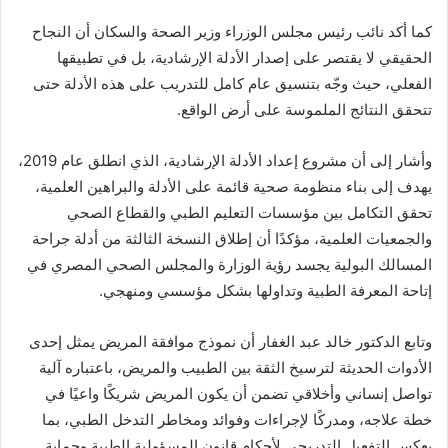
كما أكد نائب رئيس مجلس الوزراء وزير الصحة والسكان أن النجاح
الحقيقي لا يقتصر على إصدار الأدلة الإرشادية، بل في تطبيقها
الفعلي، حيث وجّه بتنسيق عام كامل للتدريب على هذه الأدلة حتى
تتحقق النتائج الملموسة على أرض الواقع.
وأشار إلى أن مشروع إعداد الأدلة الإرشادية، الذي انطلق عام 2019،
يهدف إلى بناء منظومة صحية قائمة على الأدلة والبراهين العلمية،
تحقق التكامل بين مؤسسات التعليم الطبي والقطاع الصحي
والجمعيات العلمية، مؤكدًا أن إطلاق النسخة الثالثة من أدلة جراحة
المسالك البولية يجسد رؤية الوزارة والمجلس الصحي المصري في
إتاحة المعرفة الطبية وتداولها بشكل مؤسسي ومنهجي.
وتابع الدكتور خالد عبد الغفار أن نموذج موافقة المريض يمثل إحدى
الأدوات الحديثة لترسيخ الثقة بين الطبيب والمريض، باعتباره آلية
تواصل إنساني وأخلاقي تضمن أن يكون المريض شريكًا واعيًا في
خطة علاجه، ومدركًا لإجراءات وفوائد ومخاطر التدخل الطبي، بما
يعكس التفعيل التدريجي لأحكام قانون المسؤولية الطبية وحماية