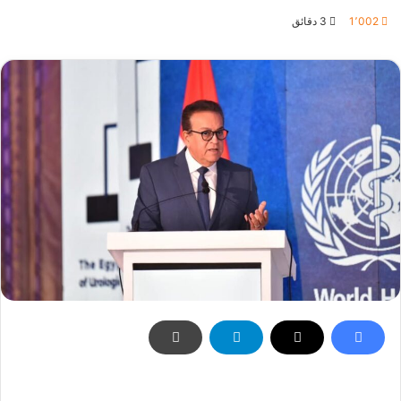
بريدا
1٬002
3 دقائق
إلكترونيا