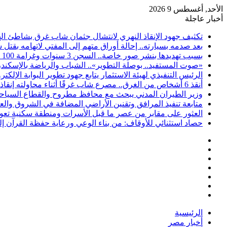
الأحد, أغسطس 9 2026
أخبار عاجلة
تكثيف جهود الإنقاذ النهري لانتشال جثمان شاب غرق بشاطئ اله
بعد صدمه بسيارته.. إحالة أوراق متهم إلى المفتي لاتهامه بقتل
بسبب تهديدها بنشر صور خاصة.. السجن 3 سنوات وغرامة 100 ألف جنيه لمتهم بالإسكندرية
«صوت المستفيد.. بوصلة التطوير».. الشباب والرياضة بالإسكندري
الرئيس التنفيذي لهيئة الاستثمار يتابع جهود تطوير البوابة الإلكترو
أنقذ 6 أشخاص من الغرق.. مصرع شاب غرقًا أثناء محاولته إنقاذهم بشاطئ البيطاش في الإسكندرية
وزير الطيران المدني يبحث مع محافظ مطروح والقطاع السياحي س
متابعة تنفيذ المرافق وتقنين الأراضي المضافة في الشروق والعب
العثور على مقابر من عصر ما قبل الأسرات ومنطقة سكنية تعود
حصاد استثنائي للأوقاف: من بناء الوعي ورعاية حفظة القرآن إل
فيسبوك
‫X
‫YouTube
انستقرام
تسجيل
مقال
الدخول
إضافة
عشوائي
عمود
الرئيسية
جانبي
أخبار مصر