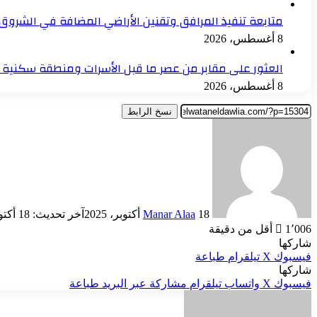
متابعة تنفيذ المرافق وتقنين الأراضي المضافة في الشروق 
8 أغسطس، 2026
العثور على مقابر من عصر ما قبل الأسرات ومنطقة سكنية 
8 أغسطس، 2026
نسخ الرابط
أرسل
بريدا
إلكترونيا
18 أكتوبر، 2025
Manar Alaa
آخر تحديث: 18 أكتوبر، 2025
1٬006
أقل من دقيقة
شاركها
فيسبوك
‫X
تيلقرام
طباعة
شاركها
فيسبوك
‫X
واتساب
تيلقرام
مشاركة عبر البريد
طباعة