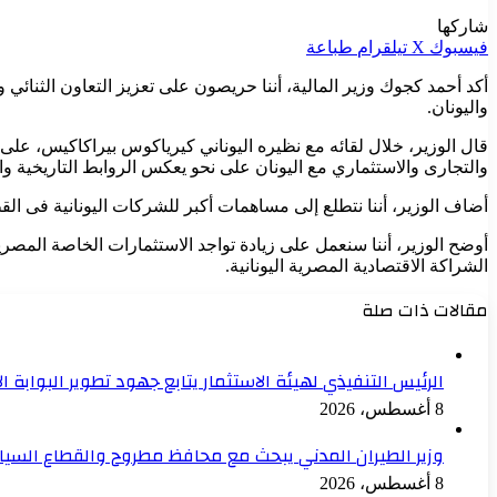
شاركها
فيسبوك
‫X
تيلقرام
طباعة
أكد أحمد كجوك وزير المالية، أننا حريصون على تعزيز التعاون الثنائي
واليونان.
قال الوزير، خلال لقائه مع نظيره اليوناني كيرياكوس بيراكاكيس، على 
والتجارى والاستثماري مع اليونان على نحو يعكس الروابط التاريخية والع
أضاف الوزير، أننا نتطلع إلى مساهمات أكبر للشركات اليونانية فى الق
أوضح الوزير، أننا سنعمل على زيادة تواجد الاستثمارات الخاصة المصرية
الشراكة الاقتصادية المصرية اليونانية.
مقالات ذات صلة
الرئيس التنفيذي لهيئة الاستثمار يتابع جهود تطوير البوابة ال
8 أغسطس، 2026
وزير الطيران المدني يبحث مع محافظ مطروح والقطاع السياح
8 أغسطس، 2026