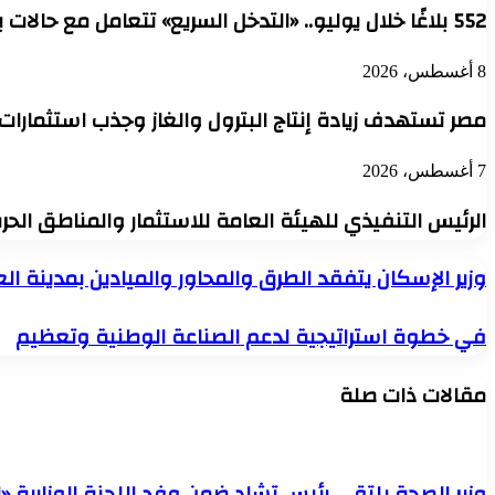
552 بلاغًا خلال يوليو.. «التدخل السريع» تتعامل مع حالات بلا مأوى في 6 محافظات
8 أغسطس، 2026
مصر تستهدف زيادة إنتاج البترول والغاز وجذب استثمارات
7 أغسطس، 2026
الرئيس التنفيذي للهيئة العامة للاستثمار والمناطق الح
وزير
وزير الإسكان يتفقد الطرق والمحاور والميادين بمدينة الع
الإسكان
يتفقد
في
في خطوة استراتيجية لدعم الصناعة الوطنية وتعظيم
الطرق
خطوة
والمحاور
استراتيجية
والميادين
مقالات ذات صلة
لدعم
بمدينة
الصناعة
العاشر
الوطنية
من
وتعظيم
رمضان
لمتابعة
وزير الصحة يلتقي رئيس تشاد ضمن وفد اللجنة الوزارية «ا