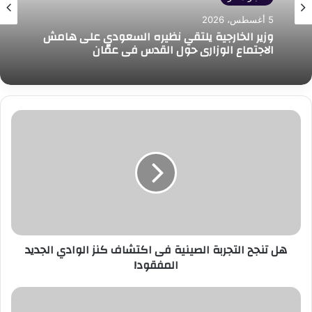
5 أغسطس، 2026
وزير الخارجية يلتقي نظيره السعودي على هامش
الاجتماع الوزاري حول القدس في عمّان
هل
تنجح
التجربة
الصينية
فى
اكتشاف
كنز
الوادي
الجديد
هل تنجح التجربة الصينية فى اكتشاف كنز الوادي الجديد
المفقود!
المفقود!
وزارة
التعليم