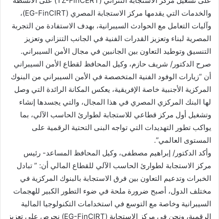
على تشغيل مركز الاستجابة التنزاني (TZ-FinCERT) على الأنشطة
والخدمات التي يقدمها مركز الاستجابة المصري (EG-FinCIRT)،
وآليات التعامل مع الحوادث السيبرانية، بهدف الاستفادة من التجربة
المصرية لبناء وتعزيز القدرات الفنية في الجانب التنزاني وتعزيز
التنسيق وتوطيد التعاون بين الجانبين في مجال الأمن السيبراني.
صرح الدكتور/ شريف حازم، وكيل المحافظ لقطاع الأمن السيبراني
أن “زيارات الوفود الفنية المتخصصة في الأمن السيبراني من البنوك
المركزية الأجنبية خاصة الإفريقية، يعكس المكانة الرائدة التي وصل
لها البنك المركزي المصري في هذا المجال، والتي يجسدها إنشاء
وتشغيل أول مركز قطاعي للاستجابة لطوارئ الحاسب الآلي، بما
يواكب تطور التهديدات التي تواجه البنى التحتية الرقمية على
المستوى العالمي”.
وأكد الدكتور/ إبراهيم مصطفى، وكيل المحافظ المساعد- رئيس
مركز الاستجابة لطوارئ الحاسب الآلي للقطاع المالي أن: ” تبادل
الخبرات وتدعيم التعاون بين فرق الاستجابة بالبنوك المركزية في
مختلف الدول، أصبح ضرورة ملحة في ضوء التطور الكبير للهجمات
السيبرانية وخاصة مع التوسع في استخدامات التكنولوجيا المالية
الرقمية، ونحن في مركز الاستجابة (EG-FinCIRT) نحرص على تعزيز