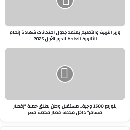
جدول
امتحانات
شهادة
إتمام
الثانوية
وزير التربية والتعليم يعتمد جدول امتحانات شهادة إتمام
العامة
الثانوية العامة للدور الأول 2025
للدور
الأول
2025
بتوزيع
1500
وجبة..
مستقبل
وطن
يطلق
حملة
“إفطار
مسافر”
بتوزيع 1500 وجبة.. مستقبل وطن يطلق حملة “إفطار
داخل
مسافر” داخل محطة قطار محطة مصر
محطة
قطار
محطة
مصر