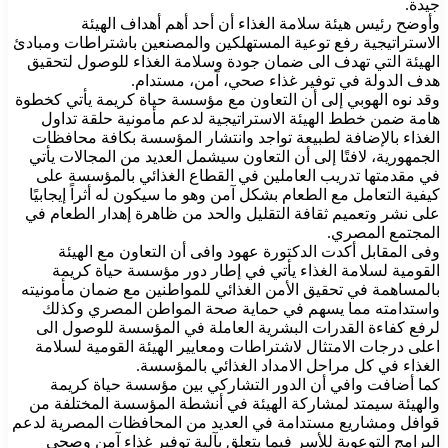
جيدة.
وأوضح رئيس هيئة سلامة الغذاء أن أحد أهم أهداف الهيئة
الاستراتيجية رفع توعية المستهلكين والمصنعين باشتراطات ومبادئ
الهيئة التي تهدف الى ضمان جودة وسلامة الغذاء للوصول لتحقيق
هدف الدولة في توفير غذاء صحي، آمن، مستدام.
وقد نوه الهوبي إلى أن التعاون مع مؤسسة حياة كريمة يأتي كخطوة
هامة ضمن خطط الهيئة الاستراتيجية لدعم مأمونية حلقة تداول
الغذاء بالإضافة لطبيعة تواجد وانتشار المؤسسة بكافة محافظات
الجمهورية، لافتًا إلى أن التعاون سيشمل العديد من المجالات يأتي
في مقدمتها تدريب العاملين في القطاع الغذائي بالمؤسسة على
كيفية التعامل مع الطعام بشكل آمن وهو ما سيكون له أثراً إيجابيًا
على نشر وتعميم ثقافة التقليل والحد من ظاهرة إهدار الطعام في
المجتمع المصري.
وفى المقابل أكدت الدكتورة عهود وافى أن التعاون مع الهيئة
القومية لسلامة الغذاء يأتي في إطار دور مؤسسة حياة كريمة
بالمساهمة في تحقيق الأمن الغذائي للمواطنين مع ضمان مأمونيته
واستدامته مما يسهم في حماية صحة المواطن المصري وكذلك
لرفع كفاءة القدرات البشرية العاملة في المؤسسة للوصول الى
اعلى درجات الامتثال لاشتراطات ومعايير الهيئة القومية لسلامة
الغذاء في كل مراحل الامداد الغذائي بالمؤسسة.
كما أضافت وافي أن الدور التشاركي بين مؤسسة حياة كريمة
والهيئة سيمتد لمشاركة الهيئة في أنشطة المؤسسة المختلفة من
قوافل ومشاريع مستدامة في العديد من المحافظات المصرية لدعم
البرامج التوعوية للأسر فيما يتعلق بآلية توفير غذاء آمن وصحي