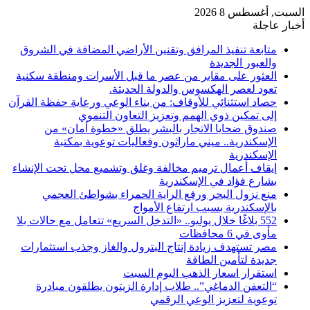
السبت, أغسطس 8 2026
أخبار عاجلة
متابعة تنفيذ المرافق وتقنين الأراضي المضافة في الشروق
والعبور الجديدة
العثور على مقابر من عصر ما قبل الأسرات ومنطقة سكنية
تعود لعصر الهكسوس والدولة الحديثة.
حصاد استثنائي للأوقاف: من بناء الوعي ورعاية حفظة القرآن
إلى تمكين ذوي الهمم وتعزيز التعاون التنموي
صندوق ضحايا الاتجار بالبشر يطلق «خطوة أمان» من
الإسكندرية.. ميني ماراثون وفعاليات توعوية بمكتبة
الإسكندرية
إيقاف أعمال ترميم مخالفة وغلق وتشميع محل تحت الإنشاء
بشارع فؤاد في الإسكندرية
منع نزول البحر ورفع الراية الحمراء بشواطئ العجمي
بالإسكندرية بسبب ارتفاع الأمواج
552 بلاغًا خلال يوليو.. «التدخل السريع» تتعامل مع حالات بلا
مأوى في 6 محافظات
مصر تستهدف زيادة إنتاج البترول والغاز وجذب استثمارات
جديدة لتأمين الطاقة
استقرار اسعار الذهب اليوم السبت
“التعفن الدماغي”.. طلاب إدارة الزيتون يطلقون مبادرة
توعوية لتعزيز الوعي الرقمي