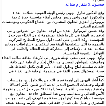
فيسبوك
‫X
تيلقرام
طباعة
وقع الدكتور طارق الهوبي رئيس الهيئة القومية لسلامة الغذاء
والدكتورة عهود وافي رئيس مجلس أمناء مؤسسة حياة كريمة
بروتوكول لتعزيز التعاون المشترك بين القطاع الحكومي ومؤسسات
المجتمع المدني.
وقد تضمن البرتوكول العديد من أوجه التعاون بين الطرفين والتي
تدعم دور الهيئة في كل ما يتعلق بمنظومة تداول الغذاء من خلال
المؤسسة، وكذا العمل على اعتماد أول نموذج للمطابخ المركزية
بالجمهورية التي ستعتمدها الهيئة بعد استكمالها لاشتراطات ومعايير
سلامة الغذاء، بالإضافة إلى مشاركة الهيئة الفعالة والدائمة في
القوافل التنموية للمؤسسة.
وأكد الهوبي على سعي الهيئة بدورها إلى الارتقاء بثقافة سلامة الغذاء
ومأمونيته للمواطن المصرى من خلال إحكام الرقابة على كافة
حلقات سلسلة انتاج وتداول الغذاء، الأمر الذي يكفل الحفاظ على
صحة المستهلك ويعزز الثقة في منظومة الرقابة على الغذاء في
مصر.
كما أشار الهوبي إلى أهمية تعزيز التعاون والتكامل بين مؤسسات
الدولة وجمعيات المجتمع المدني لدعم المواطنين الأكثر احتياجًا
وتحقيق رؤية مصر للتنمية المستدامة 2030 من خلال تعزيز منظومة
الأمن الغذائي واستدامته، ومن هذا المنطلق جاء هذا التعاون مع
مؤسسة حياة كريمة كونها مؤسسة تنموية تهدف إلى دعم المواطن
المصري والعمل على ضمان حقه في العيش الكريم وتمتعه بصحة