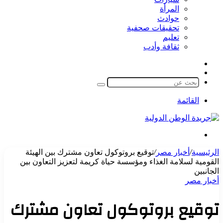
المرأة
حوادث
تحقيقات صحفية
تعليم
ثقافة وأدب
مقال
الوضع
عشوائي
المظلم
بحث
عن
القائمة
بحث
عن
الرئيسية
/
أخبار مصر
/
توقيع بروتوكول تعاون مشترك بين الهيئة
القومية لسلامة الغذاء ومؤسسة حياة كريمة لتعزيز التعاون بين
الجانبين
أخبار مصر
توقيع بروتوكول تعاون مشترك