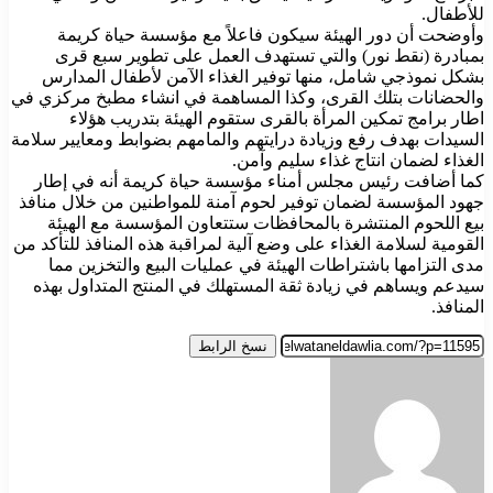
للأطفال.
وأوضحت أن دور الهيئة سيكون فاعلاً مع مؤسسة حياة كريمة
بمبادرة (نقط نور) والتي تستهدف العمل على تطوير سبع قرى
بشكل نموذجي شامل، منها توفير الغذاء الآمن لأطفال المدارس
والحضانات بتلك القرى، وكذا المساهمة في انشاء مطبخ مركزي في
اطار برامج تمكين المرأة بالقرى ستقوم الهيئة بتدريب هؤلاء
السيدات بهدف رفع وزيادة درايتهم والمامهم بضوابط ومعايير سلامة
الغذاء لضمان انتاج غذاء سليم وآمن.
كما أضافت رئيس مجلس أمناء مؤسسة حياة كريمة أنه في إطار
جهود المؤسسة لضمان توفير لحوم آمنة للمواطنين من خلال منافذ
بيع اللحوم المنتشرة بالمحافظات ستتعاون المؤسسة مع الهيئة
القومية لسلامة الغذاء على وضع آلية لمراقبة هذه المنافذ للتأكد من
مدى التزامها باشتراطات الهيئة في عمليات البيع والتخزين مما
سيدعم ويساهم في زيادة ثقة المستهلك في المنتج المتداول بهذه
المنافذ.
نسخ الرابط
أرسل
بريدا
إلكترونيا