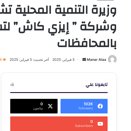
وزيرة التنمية المحلية ت
وشركة ” إيزي كاش” لتس
بالمحافظات
أرسل
Manar Alaa
5 فبراير، 2025
آخر تحديث: 5 فبراير، 2025
6
بريدا
إلكترونيا
تابعونا علي
0
102K
followers
متابعون
0
Subscribers