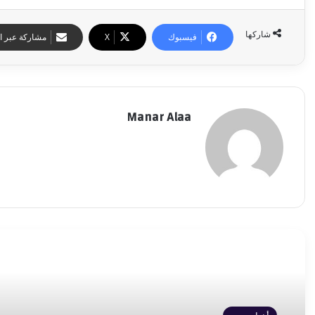
شاركها
فيسبوك
‫X
مشاركة عبر ال
Manar Alaa
أقرأ التالي