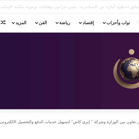
غلق وتشميع محل تحت الإنشاء بشارع فؤاد في الإسكندرية
م
نواب وأحزاب
إقتصاد
رياضة
الفن
المزيد
ول تعاون بين الوزارة وشركة ” إيزي كاش” لتسهيل خدمات الدفع والتحصيل الالكترونى