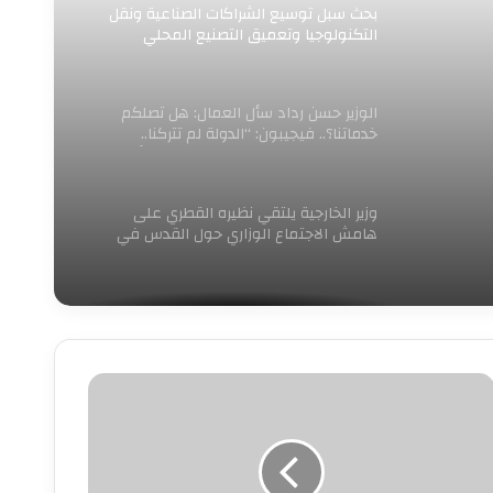
بحث سبل توسيع الشراكات الصناعية ونقل
التكنولوجيا وتعميق التصنيع المحلي
الوزير حسن رداد سأل العمال: هل تصلكم
خدماتنا؟.. فيجيبون: “الدولة لم تتركنا..
وتوجيهات الرئيس السيسي تمنحنا الأمان
والدعم”..
وزير الخارجية يلتقي نظيره القطري على
هامش الاجتماع الوزاري حول القدس في
عمّان
زير
لزراعة
شهد
فتتاح
عرض