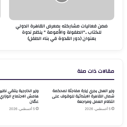
الدولي
ب
للكتاب
ا
.."الطفولة
"
والأمومة
ل
ضمن فعاليات مشاركته بمعرض القاهرة الدولي
"
للكتاب .."الطفولة والأمومة " ينظم ندوة
ينظم
و
بعنوان (دور القدوة في بناء الطفل)
ندوة
ج
بعنوان
م
(دور
و
القدوة
ب
في
ا
بناء
ا
مقالات ذات صلة
الطفل)
وزير العدل يجري زيارة مفاجئة لمحكمة
وزير الخارجية يلتقي نظ
شمال القاهرة الابتدائية للوقوف على
هامش الاجتماع الوزار
انتظام العمل ومراجعة
عمّان
5 أغسطس، 2026
5 أغسطس، 2026