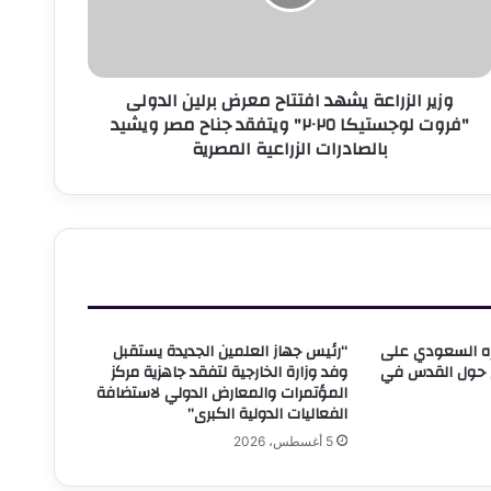
رلين
لدولى
فروت
وجستيكا
وزير الزراعة يشهد افتتاح معرض برلين الدولى
٢٠٢٥"
"فروت لوجستيكا ٢٠٢٥" ويتفقد جناح مصر ويشيد
يتفقد
بالصادرات الزراعية المصرية
ناح
صر
يشيد
الصادرات
لزراعية
لمصرية
يره السعودي على
“رئيس جهاز العلمين الجديدة يستقبل
ي حول القدس في
وفد وزارة الخارجية لتفقد جاهزية مركز
المؤتمرات والمعارض الدولي لاستضافة
الفعاليات الدولية الكبرى”
5 أغسطس، 2026