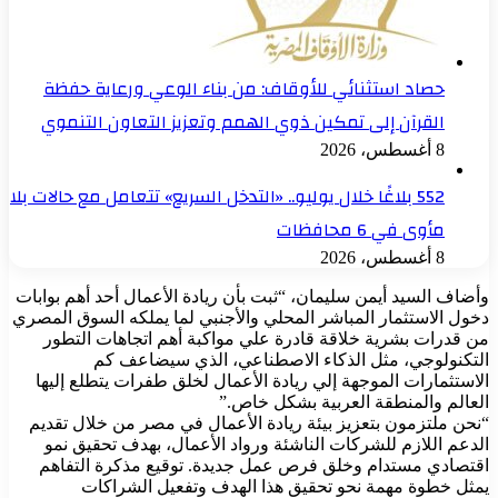
حصاد استثنائي للأوقاف: من بناء الوعي ورعاية حفظة
القرآن إلى تمكين ذوي الهمم وتعزيز التعاون التنموي
8 أغسطس، 2026
552 بلاغًا خلال يوليو.. «التدخل السريع» تتعامل مع حالات بلا
مأوى في 6 محافظات
8 أغسطس، 2026
وأضاف السيد أيمن سليمان، “ثبت بأن ريادة الأعمال أحد أهم بوابات
دخول الاستثمار المباشر المحلي والأجنبي لما يملكه السوق المصري
من قدرات بشرية خلاقة قادرة علي مواكبة أهم اتجاهات التطور
التكنولوجي، مثل الذكاء الاصطناعي، الذي سيضاعف كم
الاستثمارات الموجهة إلي ريادة الأعمال لخلق طفرات يتطلع إليها
العالم والمنطقة العربية بشكل خاص.”
“نحن ملتزمون بتعزيز بيئة ريادة الأعمال في مصر من خلال تقديم
الدعم اللازم للشركات الناشئة ورواد الأعمال، بهدف تحقيق نمو
اقتصادي مستدام وخلق فرص عمل جديدة. توقيع مذكرة التفاهم
يمثل خطوة مهمة نحو تحقيق هذا الهدف وتفعيل الشراكات