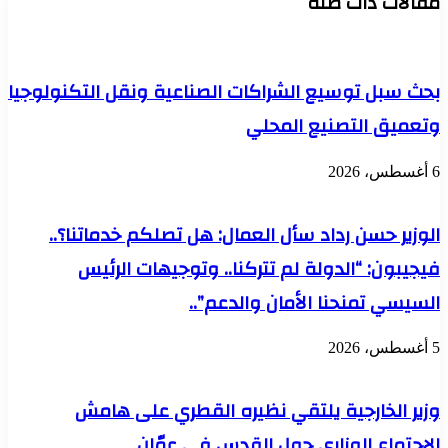
مقالات ذات صلة
مقر
GAVI
شركة
توسيع
TTEC
آفاق
الأمريكية
التعاون
الرائدة
بحث سبل توسيع الشراكات الصناعية ونقل التكنولوجيا
في
فى
القطاع
وتعميق التصنيع المحلي
خدمات
الصحي
التعهيد
وتجربة
6 أغسطس، 2026
العملاء
الوزير حسن رداد سأل العمال: هل تصلكم خدماتنا؟..
فيجيبون: “الدولة لم تتركنا.. وتوجيهات الرئيس
السيسي تمنحنا الأمان والدعم”..
5 أغسطس، 2026
وزير الخارجية يلتقي نظيره القطري على هامش
الاجتماع الوزاري حول القدس في عمّان