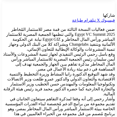
شاركها
فيسبوك
‫X
تيلقرام
طباعة
ضمن فعاليات النسخة الثالثة من قمة مصر للاستثمار المُخاطر
2025 Egypt VC Summit والتي تنظمها الجمعية المصرية للاستثمار
المباشر ورأس المال المخاطر و Egypt GIZ نيابة عن الحكومة
الألمانية وبتنفيذ Changelabs وبشراكة كلا من البنك الدولي وجهاز
تنمية المشروعات والوكالة الإيطالية للتعاون الإنمائي،
وقع باسل رحمي الرئيس التنفيذي لجهاز تنمية المشروعات والأستاذ
أيمن سليمان رئيس الجمعية المصرية للاستثمار المباشر ورأس
المال المخاطر مذكرة تفاهم بيـن الجهاز والجمعية تهدف إلى
المساهمة في دعم بيئة ريادة الأعمال في مصر.
وقد شهد التوقيع الدكتورة رانيا المشاط وزيرة التخطيط والتنمية
الاقتصادية والتعاون الدولي والدكتور عمرو طلعت وزير الاتصالات
وتكنولوجيا المعلومات والمهندس حسن الخطيب وزير الاستثمار
والتجارة الخارجية كما حضره الدكتور محمد فريد رئيس هيئة الرقابة
المالية.
وأشار رحمي إلى أنه وفقا لمذكرة التفاهم سيتعاون الجانبان في
تقديم مجموعة من برامج الدعم مُخصصة لبناء القدرات المؤسسية
الخاصة ببيئة الاستثمار المباشر ورأس المال المخاطر بمصر، وهو
برنامج مُصمم من قبل مجموعة من الخبراء العالميين في هذا