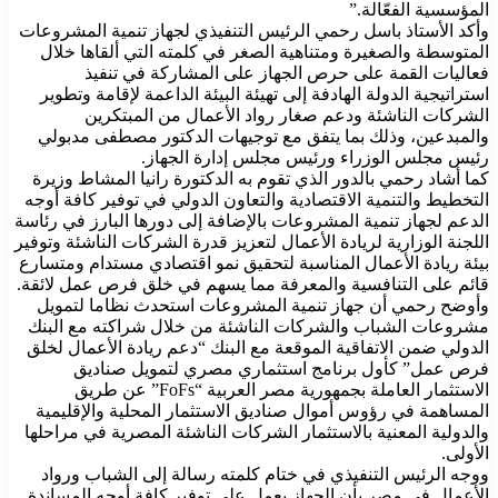
المؤسسية الفعّالة.”
وأكد الأستاذ باسل رحمي الرئيس التنفيذي لجهاز تنمية المشروعات
المتوسطة والصغيرة ومتناهية الصغر في كلمته التي ألقاها خلال
فعاليات القمة على حرص الجهاز على المشاركة في تنفيذ
استراتيجية الدولة الهادفة إلى تهيئة البيئة الداعمة لإقامة وتطوير
الشركات الناشئة ودعم صغار رواد الأعمال من المبتكرين
والمبدعين، وذلك بما يتفق مع توجيهات الدكتور مصطفى مدبولي
رئيس مجلس الوزراء ورئيس مجلس إدارة الجهاز.
كما أشاد رحمي بالدور الذي تقوم به الدكتورة رانيا المشاط وزيرة
التخطيط والتنمية الاقتصادية والتعاون الدولي في توفير كافة أوجه
الدعم لجهاز تنمية المشروعات بالإضافة إلى دورها البارز في رئاسة
اللجنة الوزارية لريادة الأعمال لتعزيز قدرة الشركات الناشئة وتوفير
بيئة ريادة الأعمال المناسبة لتحقيق نمو اقتصادي مستدام ومتسارع
قائم على التنافسية والمعرفة مما يسهم في خلق فرص عمل لائقة.
وأوضح رحمي أن جهاز تنمية المشروعات استحدث نظاما لتمويل
مشروعات الشباب والشركات الناشئة من خلال شراكته مع البنك
الدولي ضمن الاتفاقية الموقعة مع البنك “دعم ريادة الأعمال لخلق
فرص عمل” كأول برنامج استثماري مصري لتمويل صناديق
الاستثمار العاملة بجمهورية مصر العربية “FoFs” عن طريق
المساهمة في رؤوس أموال صناديق الاستثمار المحلية والإقليمية
والدولية المعنية بالاستثمار الشركات الناشئة المصرية في مراحلها
الأولى.
ووجه الرئيس التنفيذي في ختام كلمته رسالة إلى الشباب ورواد
الأعمال في مصر بأن الجهاز يعمل على توفير كافة أوجه المساندة