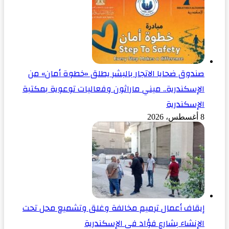
صندوق ضحايا الاتجار بالبشر يطلق «خطوة أمان» من
الإسكندرية.. ميني ماراثون وفعاليات توعوية بمكتبة
الإسكندرية
8 أغسطس، 2026
إيقاف أعمال ترميم مخالفة وغلق وتشميع محل تحت
الإنشاء بشارع فؤاد في الإسكندرية