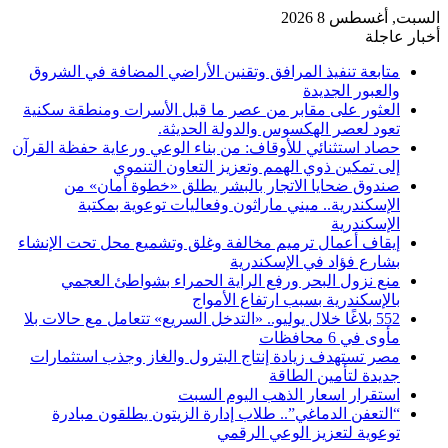
السبت, أغسطس 8 2026
أخبار عاجلة
متابعة تنفيذ المرافق وتقنين الأراضي المضافة في الشروق
والعبور الجديدة
العثور على مقابر من عصر ما قبل الأسرات ومنطقة سكنية
تعود لعصر الهكسوس والدولة الحديثة.
حصاد استثنائي للأوقاف: من بناء الوعي ورعاية حفظة القرآن
إلى تمكين ذوي الهمم وتعزيز التعاون التنموي
صندوق ضحايا الاتجار بالبشر يطلق «خطوة أمان» من
الإسكندرية.. ميني ماراثون وفعاليات توعوية بمكتبة
الإسكندرية
إيقاف أعمال ترميم مخالفة وغلق وتشميع محل تحت الإنشاء
بشارع فؤاد في الإسكندرية
منع نزول البحر ورفع الراية الحمراء بشواطئ العجمي
بالإسكندرية بسبب ارتفاع الأمواج
552 بلاغًا خلال يوليو.. «التدخل السريع» تتعامل مع حالات بلا
مأوى في 6 محافظات
مصر تستهدف زيادة إنتاج البترول والغاز وجذب استثمارات
جديدة لتأمين الطاقة
استقرار اسعار الذهب اليوم السبت
“التعفن الدماغي”.. طلاب إدارة الزيتون يطلقون مبادرة
توعوية لتعزيز الوعي الرقمي