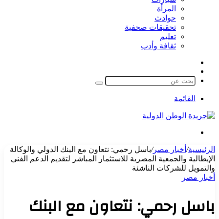
المرأة
حوادث
تحقيقات صحفية
تعليم
ثقافة وأدب
مقال
الوضع
عشوائي
المظلم
بحث
عن
القائمة
بحث
عن
الرئيسية
/
أخبار مصر
/
باسل رحمي: نتعاون مع البنك الدولي والوكالة
الإيطالية والجمعية المصرية للاستثمار المباشر لتقديم الدعم الفني
والتمويل للشركات الناشئة
أخبار مصر
باسل رحمي: نتعاون مع البنك