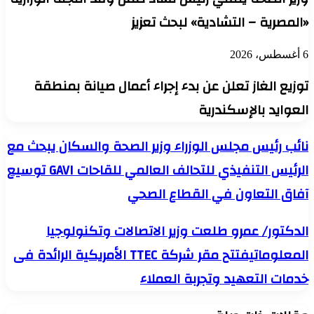
«المصرية – التشادية» لبحث تعزيز
6 أغسطس، 2026
توزيع الغاز تعلن عن بدء إجراء أعمال صيانة بمنطقة
العوايد بالإسكندرية
نائب
نائب رئيس مجلس الوزراء وزير الصحة والسكان يبحث مع
رئيس
الرئيس التنفيذي للتحالف العالمي للقاحات GAVI توسيع
مجلس
الوزراء
آفاق التعاون في القطاع الصحي
وزير
الصحة
والسكان
الدكتور/
الدكتور/ عمرو طلعت وزير الاتصالات وتكنولوجيا
يبحث
عمرو
مع
المعلوماتيفتتح مقر شركة TTEC الأمريكية الرائدة فى
طلعت
الرئيس
وزير
خدمات التعهيد وتجربة العملاء
التنفيذي
الاتصالات
للتحالف
وتكنولوجيا
العالمي
المعلوماتيفتتح
للقاحات