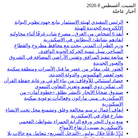
السبت, أغسطس 8 2026
أخبار عاجلة
الرئيس التنفيذي لهيئة الاستثمار يتابع جهود تطوير البوابة
الإلكترونية الجديدة للهيئة
أنقذ 6 أشخاص من الغرق.. مصرع شاب غرقًا أثناء محاولته
إنقاذهم بشاطئ البيطاش في الإسكندرية
وزير الطيران المدني يبحث مع محافظ مطروح والقطاع
السياحي سبل تنمية الحركة الجوية الوافدة..
متابعة تنفيذ المرافق وتقنين الأراضي المضافة في الشروق
والعبور الجديدة
العثور على مقابر من عصر ما قبل الأسرات ومنطقة سكنية
تعود لعصر الهكسوس والدولة الحديثة.
حصاد استثنائي للأوقاف: من بناء الوعي ورعاية حفظة القرآن
إلى تمكين ذوي الهمم وتعزيز التعاون التنموي
صندوق ضحايا الاتجار بالبشر يطلق «خطوة أمان» من
الإسكندرية.. ميني ماراثون وفعاليات توعوية بمكتبة
الإسكندرية
إيقاف أعمال ترميم مخالفة وغلق وتشميع محل تحت الإنشاء
بشارع فؤاد في الإسكندرية
منع نزول البحر ورفع الراية الحمراء بشواطئ العجمي
بالإسكندرية بسبب ارتفاع الأمواج
552 بلاغًا خلال يوليو.. «التدخل السريع» تتعامل مع حالات بلا