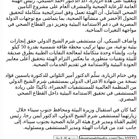
وتعقيبًا على هذه الزيارة، أكد الدكتور أحمد السبكي، رئيس الهيئة
العامة للرعاية الصحية والمشرف العام على مشروع التأمين
الصحي الشامل، أن الهيئة تعمل وفق استراتيجية متكاملة لتحقيق
التحول الأخضر في منشآتها الصحية، بما يتماشى مع توجهات الدولة
المصرية في دعم الاستدامة البيئية وتعزيز دور القطاع الصحي في
مواجهة التغيرات المناخية.
وأضاف السبكي، أن مستشفى شرم الشيخ الدولي حقق إنجازات
بيئية نوعية، من بينها تركيب محطة طاقة شمسية بقدرة 50 كيلو
وات، وإنشاء وحدة متكاملة لمعالجة النفايات الطبية بطرق صديقة
للبيئة وتقنيات متطورة، ما يعكس التزام الهيئة بتحقيق أعلى معايير
الجودة البيئية والاستدامة في تقديم الخدمات الصحية.
وفي ختام الزيارة، سلّم الدكتور أمير التلواني للدكتورة ياسمين فؤاد
نسخة من شهادة الاعتراف الدولي بمستشفى شرم الشيخ الدولي
من المنظمة العالمية للمستشفيات الخضراء، تأكيدًا على ريادة
المستشفى في تحقيق الاستدامة البيئية داخل القطاع الصحي
المصري.
كما كان في استقبال وزيرة البيئة ومحافظ جنوب سيناء خلال
زيارتهما لمستشفى شرم الشيخ الدولي، الدكتور أيمن رخا، رئيس
إقليم القناة ومدير فرع هيئة الرعاية الصحية بجنوب سيناء، إلى
جانب عدد من قيادات الهيئة ومدير المستشفى ومسئوليه.
نسخ الرابط