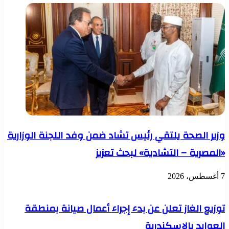
وإدارة
والنقل
تلوث
مع
الهواء
المستثمرين
وتغير
الصناعيين
المناخ
بمحافظة
كفر
الشيخ
بحضور
المحافظ
الساعة
10
صباحاً
بمقر
وزير الصحة يلتقي رئيس تشاد ضمن وفد اللجنة الوزارية
هيئة
التنمية
«المصرية – التشادية» لبحث تعزيز
الصناعية
7 أغسطس، 2026
توزيع الغاز تعلن عن بدء إجراء أعمال صيانة بمنطقة
العوايد بالإسكندرية