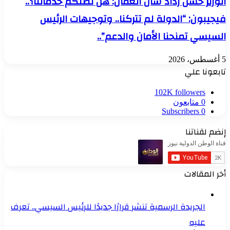
الوزير حسن رداد سأل العمال: هل تصلكم خدماتنا؟..
فيجيبون: “الدولة لم تتركنا.. وتوجيهات الرئيس
السيسي تمنحنا الأمان والدعم”..
5 أغسطس، 2026
تابعونا علي
102K
followers
0
متابعون
Subscribers
0
إنضم لقناتنا
أخر المقالات
الجريدة الرسمية تنشر قرارًا جديدًا للرئيس السيسي.. تعرف
عليه