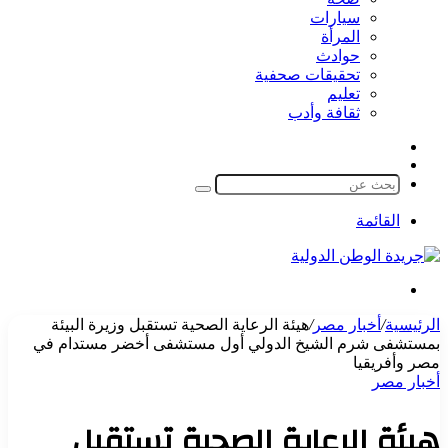
سيارات
المرأة
حوادث
تحقيقات صحفية
تعليم
ثقافة وأدب
مقال
الوضع
عشوائي
المظلم
بحث
عن
القائمة
بحث
عن
الرئيسية
/
أخبار مصر
/
هيئة الرعاية الصحية تستقبل وزيرة البيئة
بمستشفى شرم الشيخ الدولي أول مستشفى أخضر مستدام في
مصر وأفريقيا
أخبار مصر
هيئة الرعاية الصحية تستقبل