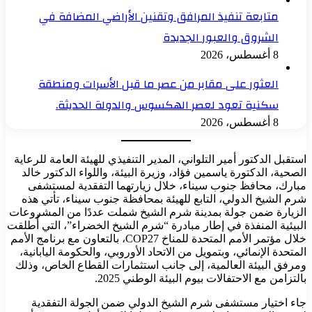
متابعة تنفيذ المرافق وتقنين الأراضي المضافة في
الشروق والعبور الجديدة
8 أغسطس، 2026
العثور على مقابر من عصر ما قبل الأسرات ومنطقة
سكنية تعود لعصر الهكسوس والدولة الحديثة.
8 أغسطس، 2026
استقبل الدكتور أمير التلواني، المدير التنفيذي للهيئة العامة للرعاية
الصحية، الدكتورة ياسمين فؤاد، وزيرة البيئة، واللواء الدكتور خالد
مبارك، محافظ جنوب سيناء، خلال زيارتهما التفقدية لمستشفى
شرم الشيخ الدولي، التابع للهيئة بمحافظة جنوب سيناء، تأتي هذه
الزيارة ضمن جولة بمدينة شرم الشيخ شملت عددًا من المشروعات
البيئية المنفذة في إطار مبادرة “شرم الشيخ الخضراء”، التي أُطلقت
خلال مؤتمر الأمم المتحدة للمناخ COP27، بالتعاون مع برنامج الأمم
المتحدة الإنمائي، وبتمويل من الاتحاد الأوروبي، والحكومة اليابانية،
ومرفق البيئة العالمية، إلى جانب استثمارات القطاع الخاص، وذلك
بالتزامن مع الاحتفالات بيوم البيئة الوطني 2025.
جاء اختيار مستشفى شرم الشيخ الدولي ضمن الجولة التفقدية