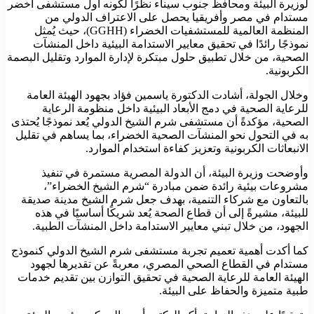
لوزيرة البيئة ومحافظ جنوب سيناء نظرًا لكونه أول مستشفى أخضر
مستدام في مصر وأفريقيا يحصل على الاعتراف الدولي من
المنظمة العالمية للمستشفيات الخضراء (GGHH)، حيث يُمثل
نموذجًا رائدًا في تحقيق معايير الاستدامة البيئية داخل المنشآت
الصحية، من خلال تطبيق حلول مبتكرة لإدارة الموارد وتقليل البصمة
الكربونية.
وخلال الجولة، أشادت الدكتورة ياسمين فؤاد بجهود الهيئة العامة
للرعاية الصحية في دمج الأبعاد البيئية داخل منظومة الرعاية
الصحية، مؤكدةً أن مستشفى شرم الشيخ الدولي يُعد نموذجًا يُحتذى
به في التحول نحو المنشآت الصحية الخضراء، بما يساهم في تقليل
الانبعاثات الكربونية وتعزيز كفاءة استخدام الموارد.
وأوضحت وزيرة البيئة، أن الدولة المصرية مستمرة في تنفيذ
مشروعات بيئية رائدة ضمن مبادرة “شرم الشيخ الخضراء”،
بالتعاون مع شركاء التنمية، بهدف جعل شرم الشيخ مدينة صديقة
للبيئة، مشيرةً إلى أن قطاع الصحة يُعد شريكًا أساسيًا في هذه
الجهود، من خلال تبني معايير الاستدامة داخل المنشآت الطبية.
كما أكدت أهمية تعميم تجربة مستشفى شرم الشيخ الدولي كنموذج
مستدام في القطاع الصحي المصري، معربةً عن تقديرها لجهود
الهيئة العامة للرعاية الصحية في تحقيق التوازن بين تقديم خدمات
طبية متميزة والحفاظ على البيئة.