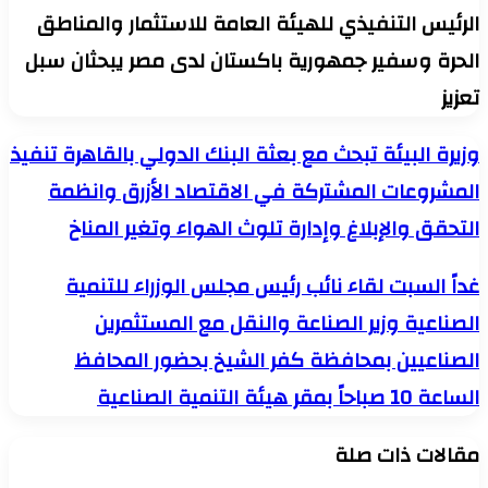
الرئيس التنفيذي للهيئة العامة للاستثمار والمناطق
الحرة وسفير جمهورية باكستان لدى مصر يبحثان سبل
تعزيز
وزيرة
وزيرة البيئة تبحث مع بعثة البنك الدولي بالقاهرة تنفيذ
البيئة
المشروعات المشتركة في الاقتصاد الأزرق وانظمة
تبحث
مع
التحقق والإبلاغ وإدارة تلوث الهواء وتغير المناخ
بعثة
البنك
الدولي
غداً
غداً السبت لقاء نائب رئيس مجلس الوزراء للتنمية
بالقاهرة
السبت
تنفيذ
الصناعية وزير الصناعة والنقل مع المستثمرين
لقاء
المشروعات
نائب
الصناعيين بمحافظة كفر الشيخ بحضور المحافظ
المشتركة
رئيس
في
مجلس
الساعة 10 صباحاً بمقر هيئة التنمية الصناعية
الاقتصاد
الوزراء
الأزرق
للتنمية
وانظمة
الصناعية
مقالات ذات صلة
التحقق
وزير
والإبلاغ
الصناعة