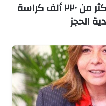
الرئيس التنفيذي لصندوق الإسكان الاجتماعي: بيع أكثر من ٢٢٠ ألف كراسة