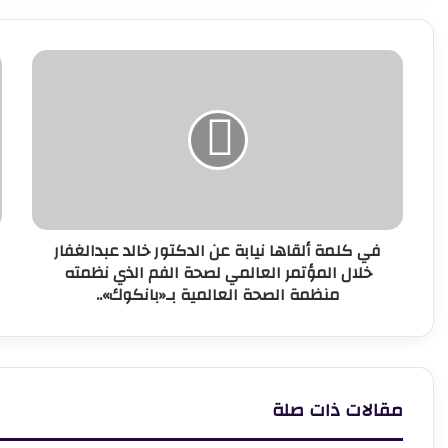
وريادة الأعمال
في
ف
كلمة
ا
ألقاها
ب
نيابة
ا
عن
ب
الدكتور
ع
خالد
م
عبدالغفار
ا
خلال
ا
في كلمة ألقاها نيابة عن الدكتور خالد عبدالغفار
المؤتمر
و
خلال المؤتمر العالمي لصحة الفم الذي نظمته
العالمي
:
منظمة الصحة العالمية بـ«بانكوك»..
لصحة
الفم
الذي
نظمته
منظمة
الصحة
مقالات ذات صلة
العالمية
بـ«بانكوك»..