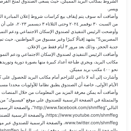
الشروط بمكاتب البريد المميكن، حيث يسعى الصندوق لمنح الفرصة
ويسر.
من السبت ٣٠ نوفمبر ٢٠٢٤ وحتى الثلاثاء ٣ ديسمبر ٢٠٢٣، على أن يستأنف بيع كراسات الشروط يوم الأربعاء ٤ ديسمبر ٢٠٢٤.
وأوضحت الرئيس التنفيذي لصندوق الإسكان الاجتماعي ودعم التموي
جدية الحجز، وذلك بعد مرور ٣ أيام فقط من الإعلان.
وأضافت الرئيس التنفيذي لصندوق الإسكان الاجتماعي ودعم التمو
مكاتب البريد، ويجري طباعة أعداد كبيرة منها بصورة دورية وتوريدها 
نحو ٤٠٠ مكتب بريد مميكن.
وأشارت إلى أنه لا داعي للتزاحم أمام مكاتب البريد للحصول على 
الأيام الأولى، خاصة أن الصندوق يطبق نظاما للأولويات محددا مسبقً
وأضافت أنه يمكن معرفة المزيد من المعلومات من خلال المنصات ال
والمتمثلة في الصفحة الرسمية للصندوق على موقع “فيسبوك” من خ
التالي”w.facebook.com/shmffeg
https://www.youtube.com/shmffeg، والصفح