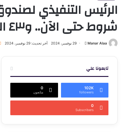
شروط حتى الآن.. و٤٣ الف مواطن سددوا مقدم جدية الحجز
أرسل
Manar Alaa
29 نوفمبر، 2024
آخر تحديث: 29 نوفمبر، 2024
بريدا
إلكترونيا
تابعونا علي
0
102K
followers
متابعون
0
Subscribers