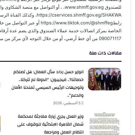
للصندوق www.shmff.gov.eg، ، أو التواصل مع منصة
s://cservices.shmff.gov.eg/SHAKWA
رابطps://www.tiktok.com/@shmffeg
090071117 من أي خط أرضي، أو من خلال التوجه لأي مركز من مراكز خدمة العملاء بأجهزة المدن/مديريات الإسكان.
مقالات ذات صلة
الوزير حسن رداد سأل العمال: هل تصلكم
خدماتنا؟.. فيجيبون: “الدولة لم تتركنا..
وتوجيهات الرئيس السيسي تمنحنا الأمان
والدعم”..
5 أغسطس، 2026
وزير العدل يجري زيارة مفاجئة لمحكمة
شمال القاهرة الابتدائية للوقوف على
انتظام العمل ومراجعة