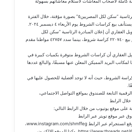
 كاملة لأصحاب المعاشات لاستلام معاشاتهم بسهولة
وأضافت أنه سوف يتم إيقاف بيع كراسات شروط إعلان المبادرة الرئاسية “سكن لكل المصريين٥” بصورة مؤقتة، خلال الفترة
ل العقاري أن إعلان المبادرة الرئاسية “سكن لكل
المصريين5” يشهد إقبالًا كبيرًا وغير مسبوق من المواطنين، حيث تم بيع ٢٢٠٧٤٠ كراسة شروط، بينما سدد ٤٢٧٥٧ مواطنا مقدم
يل العقاري أن كراسات الشروط متوفرة بكميات كبيرة في
لمكاتب البريد المميكن المعلن عنها مسبقًا، والبالغ عددها
كراسة الشروط، حيث أنه لا توجد أفضلية للحصول عليها في
ا.
رقمية التابعة للصندوق بمواقع التواصل الاجتماعي،
لال الرابط
http://ww”، والصفحة الرسمية على موقع يوتيوب من خلال الرابط التالي:
ة الرسمية للصندوق عبر موقع تويتر عبر الرابط
www.twitter.com/shmffeg، والصفحة الرسمية للصندوق عبر موقع انستجرام عبر الرابط www.instagram.com/shmffeg،
والصفحة الرسمية للصندوق عبر موقع ثريدز عبر الرابط https://www.threads.net/@shmffeg، وكذا الموقع الإلكتروني