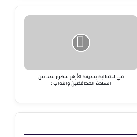
ي
حتفالية
حديقة
لأزهر
حضور
دد
ن
لسادة
لمحافظين
في احتفالية بحديقة الأزهر بحضور عدد من
النواب
السادة المحافظين والنواب :