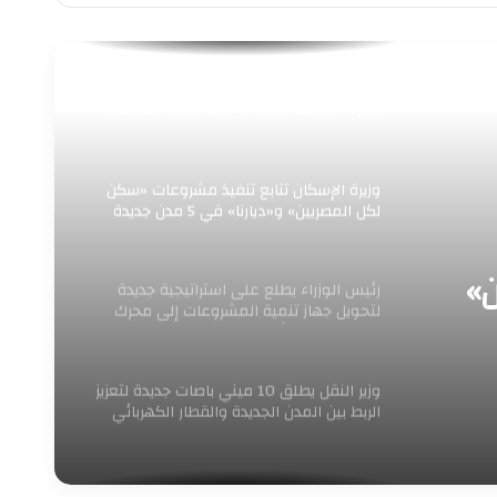
“رئيس جهاز العلمين الجديدة يستقبل وفد
وزارة الخارجية لتفقد جاهزية مركز المؤتمرات
والمعارض الدولي لاستضافة الفعاليات
الدولية الكبرى”
وزيرة الإسكان تتابع تنفيذ مشروعات «سكن
لكل المصريين» و«ديارنا» في 5 مدن جديدة
رئيس الوزراء يطلع على استراتيجية جديدة
»
لتحويل جهاز تنمية المشروعات إلى محرك
للنمو وريادة الأعمال
ية
وزير النقل يطلق 10 ميني باصات جديدة لتعزيز
الربط بين المدن الجديدة والقطار الكهربائي
الخفيف