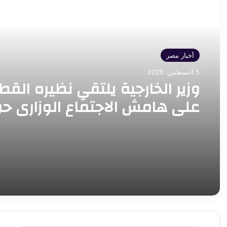
أقرأ التالي
أخبار مصر
5 أغسطس، 2026
وزير الخارجية يلتقي نظيره الق
على هامش الاجتماع الوزاري ح
القدس في عمّان