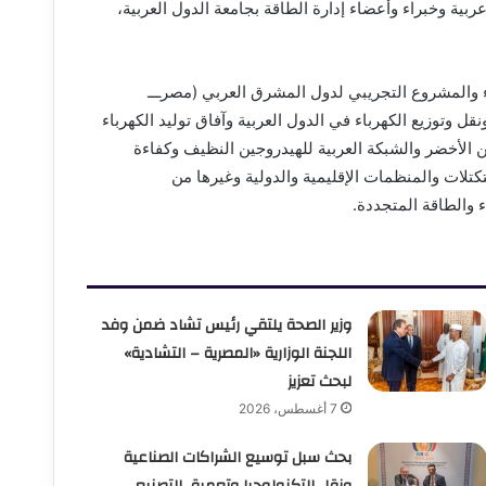
لمعنيين بشئون الكهرباء والوفود وممثلين عن 22 دولة عربية وخبراء وأعضاء إدارة الطاقة بجامعة الدول العربية،
ء والمشروع التجريبي لدول المشرق العربي (مصرـــ
نقل وتوزيع الكهرباء في الدول العربية وآفاق توليد الكهرباء
جين الأخضر والشبكة العربية للهيدروجين النظيف وكفاءة
كتلات والمنظمات الإقليمية والدولية وغيرها من
 والطاقة المتجددة.
وزير الصحة يلتقي رئيس تشاد ضمن وفد
اللجنة الوزارية «المصرية – التشادية»
لبحث تعزيز
7 أغسطس، 2026
بحث سبل توسيع الشراكات الصناعية
ونقل التكنولوجيا وتعميق التصنيع