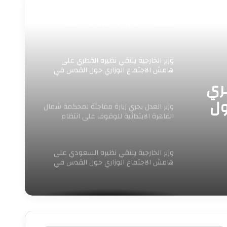
الوزير حسن رداد سأل العمال: هل تصلكم
خدماتنا؟.. فيجيبون: “الدولة لم تتركنا..
وتوجيهات الرئيس السيسي تمنحنا الأمان
والدعم”..
وزير الخارجية يلتقي نظيره القطري على
هامش الاجتماع الوزاري حول القدس في
عمّان
طري
ول
وزير العدل يجري زيارة مفاجئة لمحكمة شمال
القاهرة الابتدائية للوقوف على انتظام
العمل ومراجعة
وزير الخارجية يلتقي نظيره السعودي على
هامش الاجتماع الوزاري حول القدس في
عمّان