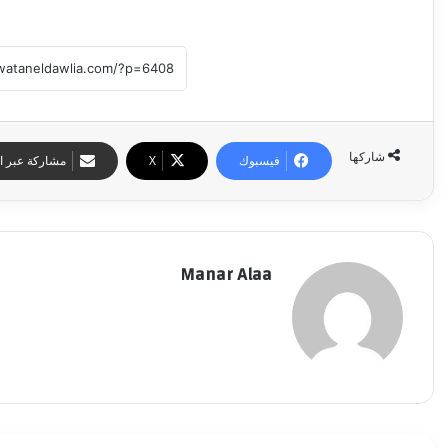
شاركها
فيسبوك
‫X
مشاركة عبر ال
Manar Alaa