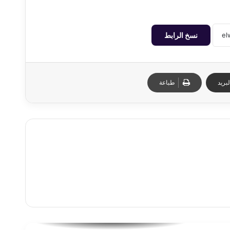
نسخ الرابط
بريد
طباعة