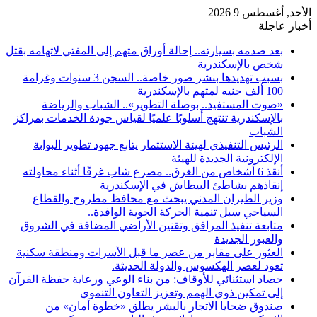
الأحد, أغسطس 9 2026
أخبار عاجلة
بعد صدمه بسيارته.. إحالة أوراق متهم إلى المفتي لاتهامه بقتل
شخص بالإسكندرية
بسبب تهديدها بنشر صور خاصة.. السجن 3 سنوات وغرامة
100 ألف جنيه لمتهم بالإسكندرية
«صوت المستفيد.. بوصلة التطوير».. الشباب والرياضة
بالإسكندرية تنتهج أسلوبًا علميًا لقياس جودة الخدمات بمراكز
الشباب
الرئيس التنفيذي لهيئة الاستثمار يتابع جهود تطوير البوابة
الإلكترونية الجديدة للهيئة
أنقذ 6 أشخاص من الغرق.. مصرع شاب غرقًا أثناء محاولته
إنقاذهم بشاطئ البيطاش في الإسكندرية
وزير الطيران المدني يبحث مع محافظ مطروح والقطاع
السياحي سبل تنمية الحركة الجوية الوافدة..
متابعة تنفيذ المرافق وتقنين الأراضي المضافة في الشروق
والعبور الجديدة
العثور على مقابر من عصر ما قبل الأسرات ومنطقة سكنية
تعود لعصر الهكسوس والدولة الحديثة.
حصاد استثنائي للأوقاف: من بناء الوعي ورعاية حفظة القرآن
إلى تمكين ذوي الهمم وتعزيز التعاون التنموي
صندوق ضحايا الاتجار بالبشر يطلق «خطوة أمان» من