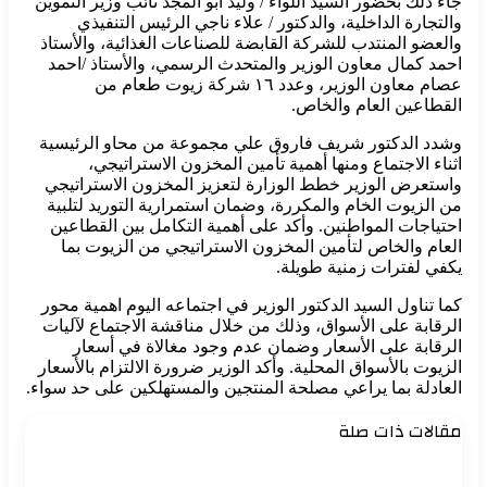
جاء ذلك بحضور السيد اللواء / وليد ابو المجد نائب وزير التموين
والتجارة الداخلية، والدكتور / علاء ناجي الرئيس التنفيذي
والعضو المنتدب للشركة القابضة للصناعات الغذائية، والأستاذ
احمد كمال معاون الوزير والمتحدث الرسمي، والأستاذ /احمد
عصام معاون الوزير، وعدد ١٦ شركة زيوت طعام من
القطاعين العام والخاص.
وشدد الدكتور شريف فاروق علي مجموعة من محاو الرئيسية
اثناء الاجتماع ومنها أهمية تأمين المخزون الاستراتيجي،
واستعرض الوزير خطط الوزارة لتعزيز المخزون الاستراتيجي
من الزيوت الخام والمكررة، وضمان استمرارية التوريد لتلبية
احتياجات المواطنين. وأكد على أهمية التكامل بين القطاعين
العام والخاص لتأمين المخزون الاستراتيجي من الزيوت بما
يكفي لفترات زمنية طويلة.
كما تناول السيد الدكتور الوزير في اجتماعه اليوم اهمية محور
الرقابة على الأسواق، وذلك من خلال مناقشة الاجتماع لآليات
الرقابة على الأسعار وضمان عدم وجود مغالاة في أسعار
الزيوت بالأسواق المحلية. وأكد الوزير ضرورة الالتزام بالأسعار
العادلة بما يراعي مصلحة المنتجين والمستهلكين على حد سواء.
مقالات ذات صلة