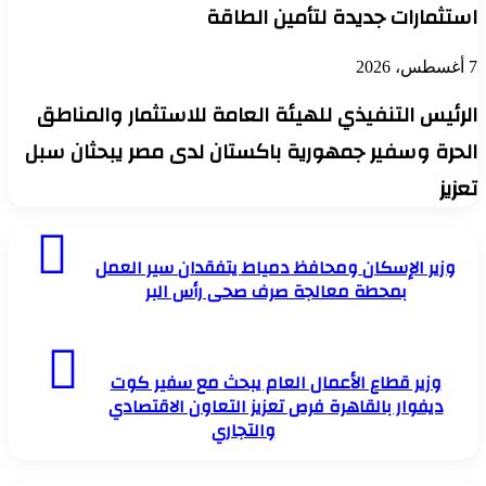
استثمارات جديدة لتأمين الطاقة
7 أغسطس، 2026
الرئيس التنفيذي للهيئة العامة للاستثمار والمناطق
الحرة وسفير جمهورية باكستان لدى مصر يبحثان سبل
تعزيز
وزير
الإسكان
وزير الإسكان ومحافظ دمياط يتفقدان سير العمل
ومحافظ
بمحطة معالجة صرف صحى رأس البر
دمياط
يتفقدان
سير
وزير
العمل
قطاع
وزير قطاع الأعمال العام يبحث مع سفير كوت
بمحطة
الأعمال
ديفوار بالقاهرة فرص تعزيز التعاون الاقتصادي
معالجة
العام
صرف
والتجاري
يبحث
صحى
مع
رأس
سفير
البر