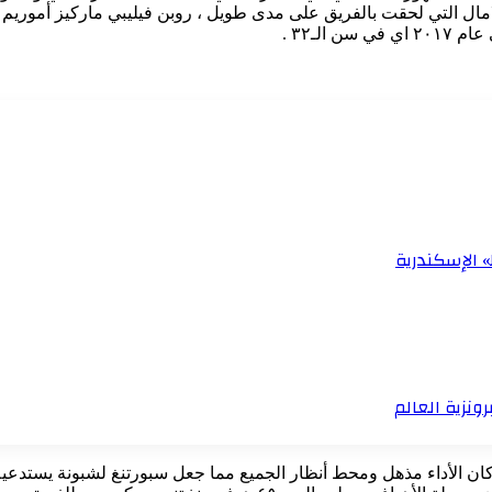
لـ٣٢ .
 الإسكندرية
ونزية العالم