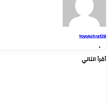
YoyoAshraf28
موقع
الويب
أقرأ التالي
Uncategorized
7 أغسطس، 2026
إزالة 3 حالات بناء مخالف والتحفظ على مركبات للنباشين بحي العامرية أول بالإسكندرية