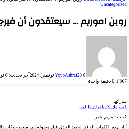
Uncategorized
روبن اموريم … سيعتقدون أن فيرج
أرسل
بريدا
إلكترونيا
6 نوفمبر، 2024
YoyoAshraf28
آخر تحديث: 6 نوفمبر، 2024
1٬007
دقيقة واحدة
شاركها
فيسبوك
‫X
تيلقرام
طباعة
كتبت : مريم عمر
أثار بهذه الكلمات الوافد الجديد الجدل قبل وصوله إلى منصبه وكان 