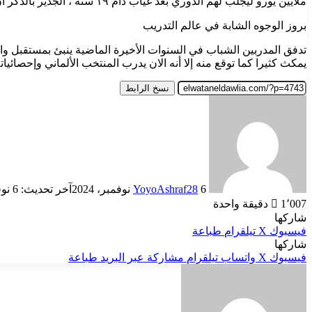
ملايين يورو ليجلب لهم الدوري بعد غياب دام ١٩ سنة ، الجدير بالذكر أن حصيلة الأهداف وصلت إلى ٤٥٠ هدف منذ تنصيبه كمدرب للفريق.
بروز الوجوه الشابة في عالم التدريب
تدفق المدربين الشباب في السنوات الأخيرة الماضية ينبئ بمستقبل وا
يمكث كثيرا كما توقع منه إلا أنه الان يدرب المنتخب الألماني وإحصائيات
نسخ الرابط
أرسل
بريدا
إلكترونيا
6 نوفمبر، 2024
YoyoAshraf28
آخر تحديث: 6 نوفمبر، 2024
1٬007
دقيقة واحدة
شاركها
فيسبوك
‫X
تيلقرام
طباعة
شاركها
فيسبوك
‫X
واتساب
تيلقرام
مشاركة عبر البريد
طباعة