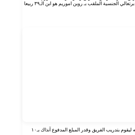
الانجليزي لأخذ دفة القيادة خلفا للمدرب تين هانغ بعد النتائج المخيبة للامال التي لحقت بالفريق على مدى طويل ، روبن فيليبي ماركيز أموريم برتغالي الجنسية الملقب بـ روبن اموريم هو ابن الـ٣٩ ربيعا
قام بتدريب فريق سبورتنغ براغا وفاز معهم بكأس الدوري البرتغالي وكان الأداء مذهل ومحط أنظار الجميع مما جعل سبورتنغ لشبونة يستدعيه ليقوم بتدريب الفريق وقدر المبلغ المدفوع آنذاك بـ١٠