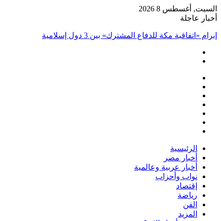
السبت, أغسطس 8 2026
أخبار عاجلة
إبرام «اتفاقية مكة للدفاع المشترك» بين 3 دول إسلامية
فيسبوك
‫X
‫YouTube
انستقرام
تسجيل
مقال
الدخول
إضافة
عشوائي
عمود
الرئيسية
جانبي
أخبار مصر
أخبار عربية وعالمية
نواب وأحزاب
إقتصاد
رياضة
الفن
المزيد