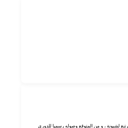
تنغ لشبونة ، و من المتوقع وصوله رسميا للدوري