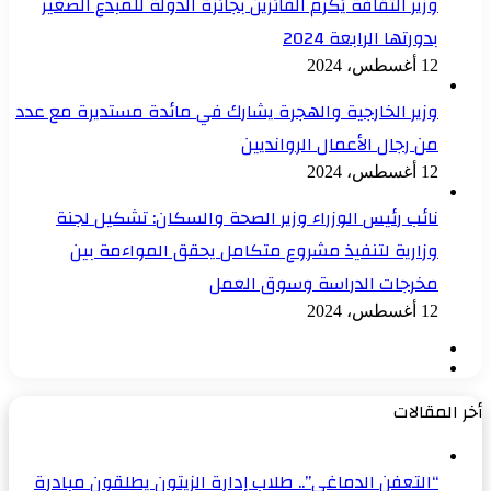
وزير الثقافة يُكَرم الفائزين بجائزة الدولة للمبدع الصغير
بدورتها الرابعة 2024
12 أغسطس، 2024
وزير الخارجية والهجرة يشارك في مائدة مستديرة مع عدد
من رجال الأعمال الروانديين
12 أغسطس، 2024
نائب رئيس الوزراء وزير الصحة والسكان: تشكيل لجنة
وزارية لتنفيذ مشروع متكامل يحقق المواءمة بين
مخرجات الدراسة وسوق العمل
12 أغسطس، 2024
الصفحة
الصفحة
السابقة
التالية
أخر المقالات
“التعفن الدماغي”.. طلاب إدارة الزيتون يطلقون مبادرة