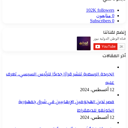
102K
followers
0
متابعون
Subscribers
0
إنضم لقناتنا
أخر المقالات
الجريدة الرسمية تنشر قرارًا جديدًا للرئيس السيسي.. تعرف
عليه
12 أغسطس، 2024
مصر تدين الهجومين الإرهابيين في شرق جمهورية
الكونغو للديمقراط
12 أغسطس، 2024