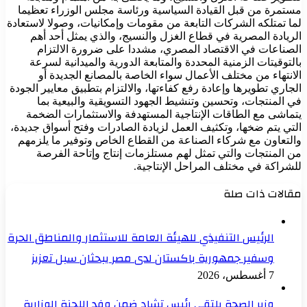
مستمرة من قبل القيادة السياسية ورئاسة مجلس الوزراء تعظيما
لما تمتلكه الشركات التابعة من مقومات وإمكانيات، وصولا لاستعادة
الريادة المصرية في قطاع الغزل والنسيج، والذي يمثل أحد أهم
الصناعات في الاقتصاد المصري، مشددا على ضرورة الالتزام
بالتوقيتات الزمنية المحددة والمتابعة الدورية والميدانية لسرعة
الانتهاء من مختلف الأعمال سواء الخاصة بالمصانع الجديدة أو
الجاري تطويرها وإعادة رفع كفاءتها، والالتزام بتطبيق معايير الجودة
في المنتجات، وتحسين وتنشيط الجهود التسويقية والبيعية بما
يتماشى مع الطاقات الإنتاجية المستهدفة والاستثمارات الضخمة
التي يتم ضخها، وتكثيف العمل لزيادة الصادرات وفتح أسواق جديدة،
والتعاون مع شركاء الصناعة من القطاع الخاص وتوفير ما يلزمهم
من المنتجات والتي تمثل لهم مستلزمات إنتاج وإتاحة الفرصة
للشراكة في مختلف المراحل الإنتاجية.
مقالات ذات صلة
الرئيس التنفيذي للهيئة العامة للاستثمار والمناطق الحرة
وسفير جمهورية باكستان لدى مصر يبحثان سبل تعزيز
7 أغسطس، 2026
وزير الصحة يلتقي رئيس تشاد ضمن وفد اللجنة الوزارية