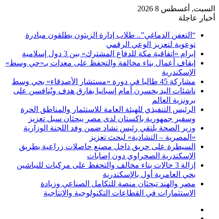
السبت, أغسطس 8 2026
أخبار عاجلة
“التعفن الدماغي”.. طلاب إدارة الزيتون يطلقون مبادرة
توعوية لتعزيز الوعي الرقمي
إبرام «اتفاقية مكة للدفاع المشترك» بين 3 دول إسلامية
إيقاف أعمال بناء مخالفة والتحفظ على معدات بـ«حي وسط»
الإسكندرية
مشاركة 45 طالبا في دورة «مستشار الأصدقاء» بحي وسط
ناشئات اليد يخسرن أمام إسبانيا بفارق هدف ويُنافسن على
برونزية العالم
الرئيس التنفيذي للهيئة العامة للاستثمار والمناطق الحرة
وسفير جمهورية باكستان لدى مصر يبحثان سبل تعزيز
وزير الصحة يلتقي رئيس تشاد ضمن وفد اللجنة الوزارية
«المصرية – التشادية» لبحث تعزيز
السيطرة على حريق داخل مصنع حاصلات زراعية بطريق
الإسكندرية الصحراوي دون إصابات
إزالة 3 حالات بناء مخالف والتحفظ على مركبات للنباشين
بحي العامرية أول بالإسكندرية
مصر والهند تبحثان منصة للتكامل الصناعي وزيادة
الاستثمارات في القطاعات التكنولوجية والإنتاجية
فيسبوك
‫X