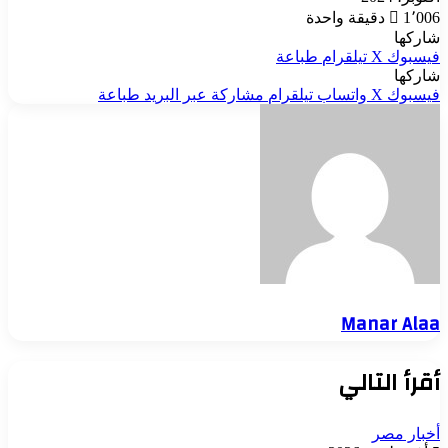
1٬006
دقيقة واحدة
شاركها
فيسبوك
‫X
تيلقرام
طباعة
شاركها
فيسبوك
‫X
واتساب
تيلقرام
مشاركة عبر البريد
طباعة
Manar Alaa
أقرأ التالي
أخبار مصر