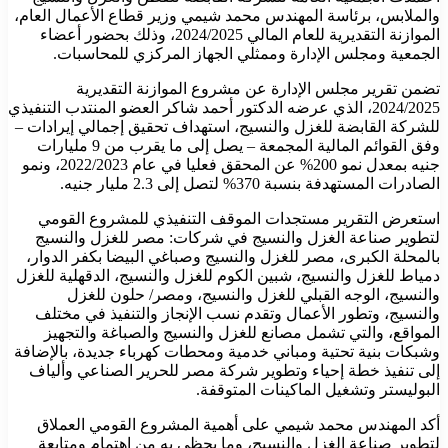
والملابس، برئاسة المهندس محمد شيمي وزير قطاع الأعمال العام،
الموازنة التقديرية للعام المالي 2024/2025، وذلك بحضور أعضاء
الجمعية ومجلس الإدارة وممثلي الجهاز المركزي للمحاسبات.
تضمن تقرير مجلس الإدارة عن مشروع الموازنة التقديرية
2024/2025، الذي عرضه الدكتور أحمد شاكر العضو المنتدب التنفيذي
للشركة القابضة للغزل والنسيج، استهداف تحقيق إجمالي إيرادات –
وفق القوائم المالية المجمعة – يصل إلى ما يقرب من 9 مليارات
جنيه بمعدل نمو 200% عن المحقق فعليا في عام 2022/2023، ونمو
الصادرات المستهدفة بنسبة 370% لتصل إلى 2.3 مليار جنيه.
استعرض التقرير مستجدات الموقف التنفيذي للمشروع القومي
لتطوير صناعة الغزل والنسيج في شركات: مصر للغزل والنسيج
بالمحلة الكبرى، مصر للغزل والنسيج وصباغي البيضا بكفر الدوار،
دمياط للغزل والنسيج، شبين الكوم للغزل والنسيج، الدقهلية للغزل
والنسيج، الوجه القبلي للغزل والنسيج، ومصر/ حلون للغزل
والنسيج، وتطور الأعمال وتقدم نسب الإنجاز والتنفيذ في مختلف
المواقع، والتي تشمل مصانع للغزل والنسيج والصباغة والتجهيز
وشبكات بنية تحتية ومباني خدمية ومحطات كهرباء جديدة، بالإضافة
إلى تنفيذ خطة إحياء وتطوير شركة مصر للحرير الصناعي وألياف
البوليستر وتشغيل الماكينات المتوقفة.
أكد المهندس محمد شيمي على أهمية المشروع القومي العملاق
لتطوير صناعة الغزل والنسيج، وما يحظى به من اهتمام ومتابعة