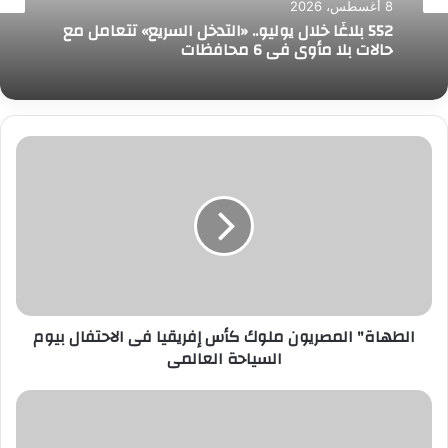
8 أغسطس، 2026
552 بلاغًا خلال يوليو.. «التدخل السريع» تتعامل مع
حالات بلا مأوى في 6 محافظات
الطهاة"
المصريون
ملوك
كأس
إفريقيا
فى
الاحتفال
بيوم
السياحة
الطهاة" المصريون ملوك كأس إفريقيا فى الاحتفال بيوم
العالمى
السياحة العالمى
المقاولون
العرب"
تفوز