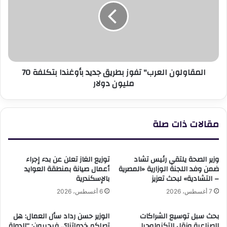
بطريق
جديد
بأوغندا
بتكلفة
70
مليون
المقاولون العرب" تفوز بطريق جديد بأوغندا بتكلفة 70
دولار
مليون دولار
مقالات ذات صلة
وزير الصحة يلتقي رئيس تشاد
توزيع الغاز تعلن عن بدء إجراء
ضمن وفد اللجنة الوزارية «المصرية
أعمال صيانة بمنطقة العوايد
– التشادية» لبحث تعزيز
بالإسكندرية
7 أغسطس، 2026
6 أغسطس، 2026
بحث سبل توسيع الشراكات
الوزير حسن رداد سأل العمال: هل
الصناعية ونقل التكنولوجيا
تصلكم خدماتنا؟.. فيجيبون: “الدولة