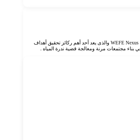
وفى كلمته بالجلسة .. أشار الدكتور سويلم لأهمية هذه الجلسة التي تتناول موضوعًا حيويًا هو الترابط بين المياه والغذاء والطاقة والنظم البيئية WEFE Nexus والذى يعد أحد أهم ركائز تحقيق أهداف
ي بناء مجتمعات مرنة ومعالجة قضية ندرة المياه .