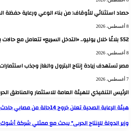
حصاد استثنائي للأوقاف: من بناء الوعي ورعاية حفظة ال
8 أغسطس، 2026
552 بلاغًا خلال يوليو.. «التدخل السريع» تتعامل مع حالات بلا مأوى في 6 محافظات
8 أغسطس، 2026
مصر تستهدف زيادة إنتاج البترول والغاز وجذب استثمارات
7 أغسطس، 2026
الرئيس التنفيذي للهيئة العامة للاستثمار والمناطق الح
هيئة
هيئة الرعاية الصحية تعلن خروج 14حالة من مصابي حادث الجلالة بعد تماثلهم للشفاء وإجراء 8 تدخلات جراحية
الرعاية
الصحية
وزير
وزير الدولة للإنتاج الحربى" يبحث مع ممثلي شركة أشوك ل
تعلن
الدولة
خروج