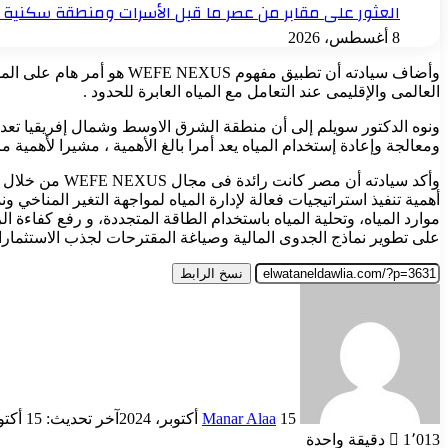
العثور على مقابر من عصر ما قبل الأسرات ومنطقة سكنية 
8 أغسطس، 2026
وأضاف سيادته أن تطبيق مف
العالمى والإقليمى عند التعامل مع المياه العابرة للحدود .
ونوه الدكتور سويلم إلى أن منطقة الشرق الاوسط وشمال إفريقيا تعد من
ومعالجة وإعادة إستخدام المياه يعد أمرا بالغ الأهمية ، مشيرا لأهمية م
وأكد سيادته أ
أهمية تنفيذ استراتيجيات فعالة لإدارة المياه لمواجهة التغير المناخي
موارد المياه، وتحلية المياه باستخدام الطاقة المتجددة، و رفع كفاءة ا
على تطوير نماذج الجدوى المالية وصياغة المقترحات لجذب الاستثمارا
نسخ الرابط
أرسل
بريدا
إلكترونيا
15 أكتوبر، 2024
Manar Alaa
آخر تحديث: 15 أكتوبر، 2024
1٬013
دقيقة واحدة