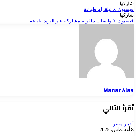
شاركها
فيسبوك
‫X
تيلقرام
طباعة
شاركها
فيسبوك
‫X
واتساب
تيلقرام
مشاركة عبر البريد
طباعة
Manar Alaa
أقرأ التالي
أخبار مصر
8 أغسطس، 2026