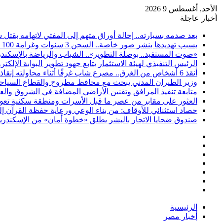
الأحد, أغسطس 9 2026
أخبار عاجلة
بعد صدمه بسيارته.. إحالة أوراق متهم إلى المفتي لاتهامه بقتل
بسبب تهديدها بنشر صور خاصة.. السجن 3 سنوات وغرامة 100 ألف جنيه لمتهم بالإسكندرية
«صوت المستفيد.. بوصلة التطوير».. الشباب والرياضة بالإسكندري
الرئيس التنفيذي لهيئة الاستثمار يتابع جهود تطوير البوابة الإلكترو
أنقذ 6 أشخاص من الغرق.. مصرع شاب غرقًا أثناء محاولته إنقاذهم بشاطئ البيطاش في الإسكندرية
وزير الطيران المدني يبحث مع محافظ مطروح والقطاع السياحي س
متابعة تنفيذ المرافق وتقنين الأراضي المضافة في الشروق والعب
العثور على مقابر من عصر ما قبل الأسرات ومنطقة سكنية تعود
حصاد استثنائي للأوقاف: من بناء الوعي ورعاية حفظة القرآن إل
صندوق ضحايا الاتجار بالبشر يطلق «خطوة أمان» من الإسكندرية.
فيسبوك
‫X
‫YouTube
انستقرام
تسجيل
مقال
الدخول
إضافة
عشوائي
عمود
الرئيسية
جانبي
أخبار مصر