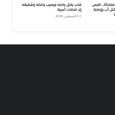
فاجأة.. الآيس
شاب يقتل والده ويصيب والدته وشقيقه
قتل أب وإصابة
إثر خلافات أسرية
5 أغسطس، 2026