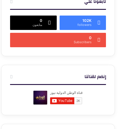
تابعونا علي
0
102K
followers
متابعون
0
Subscribers
إنضم لقناتنا