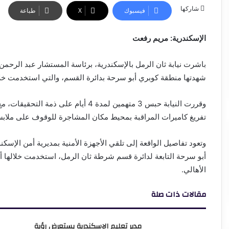
شاركها
فيسبوك
‫X
طباعة
الإسكندرية: مريم رفعت
باشرت نيابة ثان الرمل بالإسكندرية، برئاسة المستشار عبد الرحمن ا
شهدتها منطقة كوبري أبو سرحة بدائرة القسم، والتي استخدمت خلال
وقررت النيابة حبس 3 متهمين لمدة 4 أيا
تفريغ كاميرات المراقبة بمحيط مكان المشاجرة للوقوف على ملابسا
وتعود تفاصيل الواقعة إلى تلقي الأجهزة الأمنية بمديرية أمن الإسك
أبو سرحة التابعة لدائرة قسم شرطة ثان الرمل، استخدمت خلالها أس
الأهالي.
مقالات ذات صلة
مدير تعليم الإسكندرية يستعرض رؤية