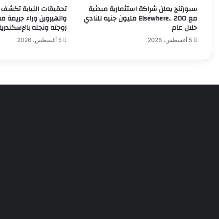
سبورتنج يعلن شراكة استثمارية مبدئية
تحقيقات النيابة تكشف م
مع Elsewhere.. 200 مليون جنيه للنادي
والهيروين وراء جريمة م
خلال عام
زوجته ونجله بالإسكندرية
5 أغسطس، 2026
5 أغسطس، 2026