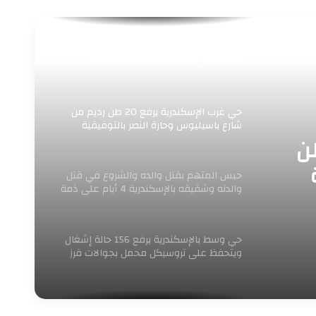
وفاة عضو بنادي الاتحاد السكندري إثر أزمة
قلبية خلال مباراة ودية بفرع سموحة
حي غرب الإسكندرية يرفع 20 طن رديم من
شارع باسيليوس وحارة النصر بالتوفيقية
رية يرفع 20 طن
حبس المتهم بقتل والده والشروع في قتل
والدته وشقيقه بالإسكندرية 4 أيام على ذمة
التحقيقات
حي وسط بالإسكندرية يرفع 156 حالة إشغال
ويتحفظ على تروسيكل محمل بجوالات فرز