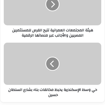
الفرص
للمستثمرين
المصريين
والأجانب
عبر
هيئة المجتمعات العمرانية تتيح الفرص للمستثمرين
منصاتها
المصريين والأجانب عبر منصاتها الرقمية
الرقمية
حي
وسط
الإسكندرية
يحبط
مخالفات
بناء
بشارع
السلطان
حسين
حي وسط الإسكندرية يحبط مخالفات بناء بشارع السلطان
حسين