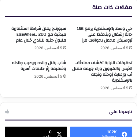
مقالات ذات صلة
حي وسط بالإسكندرية يرفع 156
سبورتنج يعلن شراكة استثمارية
حالة إشغال ويتحفظ على
مبدئية مع Elsewhere.. 200
تروسيكل محمل بجوالات فرز
مليون جنيه للنادي خلال عام
5 أغسطس، 2026
5 أغسطس، 2026
تحقيقات النيابة تكشف مفاجأة..
شاب يقتل والده ويصيب والدته
الآيس والهيروين وراء جريمة مقتل
وشقيقه إثر خلافات أسرية
أب وإصابة زوجته ونجله
5 أغسطس، 2026
بالإسكندرية
5 أغسطس، 2026
تابعونا علي
0
102K
followers
متابعون