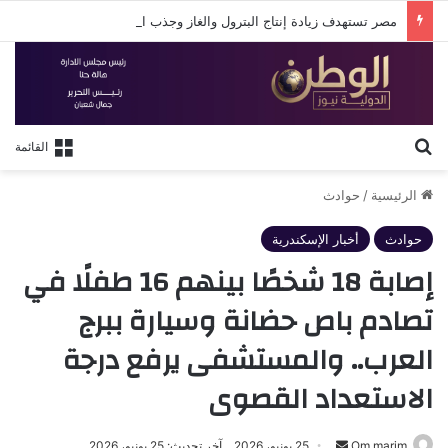
مصر تستهدف زيادة إنتاج البترول والغاز وجذب استثمارات جديدة لتأمين الطاقة
بحث عن
القائمة
الرئيسية
/
حوادث
حوادث
أخبار الإسكندرية
إصابة 18 شخصًا بينهم 16 طفلًا في
تصادم باص حضانة وسيارة ببرج
العرب.. والمستشفى يرفع درجة
الاستعداد القصوى
أرسل
Om marim
25 يونيو، 2026
آخر تحديث: 25 يونيو، 2026