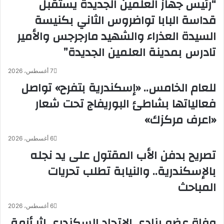
“رئيس جهاز العلمين الجديدة يستقبل
قداسة البابا تواضروس الثاني بكنيسة
السيدة العذراء والشهيد مارجرجس والأمير
تادرس بمدينة العلمين الجديدة”
7 أغسطس، 2026
للعام الخامس.. «إسكندرية بتفرح» تواصل
فعالياتها بشاطئ البوريفاج تحت شعار
«اعرف مركزك»
6 أغسطس، 2026
تصريح بدفن الأب المقتول على يد نجله
بالإسكندرية.. والنيابة تطلب تحريات
المباحث
6 أغسطس، 2026
وفاة عضو بنادي الاتحاد السكندري إثر أزمة