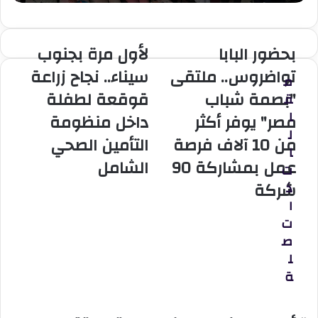
بحضور البابا
لأول مرة بجنوب
بحضور
لأول
البابا
مرة
تواضروس.. ملتقى
سيناء.. نجاح زراعة
م
تواضروس..
بجنوب
"بصمة شباب
قوقعة لطفلة
ق
ملتقى
سيناء..
"بصمة
نجاح
ا
مصر" يوفر أكثر
داخل منظومة
شباب
زراعة
ل
من 10 آلاف فرصة
التأمين الصحي
مصر"
قوقعة
ا
يوفر
لطفلة
عمل بمشاركة 90
الشامل
ت
أكثر
داخل
شركة
ذ
من
منظومة
10
التأمين
ا
آلاف
الصحي
ت
فرصة
الشامل
ص
عمل
ل
بمشاركة
ة
90
شركة