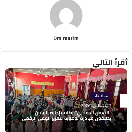
Om marim
أقرأ التالي
محافظات
7 أغسطس، 2026
“التعفن الدماغي”.. طلاب إدارة الزيتون
يطلقون مبادرة توعوية لتعزيز الوعي الرقمي