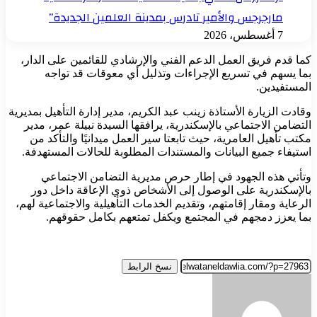
مارجرجس والأمير تادرس بمدينة العلمين الجديدة”
7 أغسطس، 2026
كما قدم فريق العمل الدعم الفني والإرشادي للقائمين على الدار،
بما يسهم في تسريع الإجراءات وتذليل أي معوقات قد تواجه
المستفيدين.
وقادت الزيارة الأستاذة زينب عبد الكريم، مدير إدارة التأهيل بمديرية
التضامن الاجتماعي بالإسكندرية، يرافقها السيدة نبيلة عمر، مدير
مكتب تأهيل العامرية، حيث تابعتا سير العمل ميدانيًا والتأكد من
استيفاء جميع البيانات والمستندات المطلوبة للحالات المستهدفة.
وتأتي هذه الجهود في إطار حرص مديرية التضامن الاجتماعي
بالإسكندرية على الوصول إلى الأشخاص ذوي الإعاقة داخل دور
الرعاية ومقار إقامتهم، وتقديم الخدمات التأهيلية والاجتماعية لهم،
بما يعزز دمجهم في المجتمع ويكفل تمتعهم بكامل حقوقهم.
نسخ الرابط
أرسل
بريدا
إلكترونيا