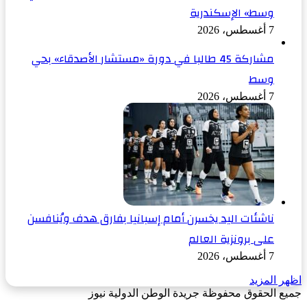
وسط» الإسكندرية
7 أغسطس، 2026
مشاركة 45 طالبا في دورة «مستشار الأصدقاء» بحي
وسط
7 أغسطس، 2026
ناشئات اليد يخسرن أمام إسبانيا بفارق هدف ويُنافسن
على برونزية العالم
7 أغسطس، 2026
اظهر المزيد
جميع الحقوق محفوظة جريدة الوطن الدولية نيوز
‫X
زر
فيسبوك