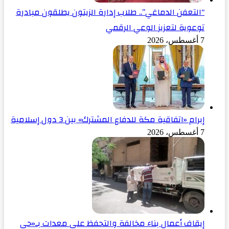
“التعفن الدماغي”.. طلاب إدارة الزيتون يطلقون مبادرة
توعوية لتعزيز الوعي الرقمي
7 أغسطس، 2026
إبرام «اتفاقية مكة للدفاع المشترك» بين 3 دول إسلامية
7 أغسطس، 2026
إيقاف أعمال بناء مخالفة والتحفظ على معدات بـ«حي