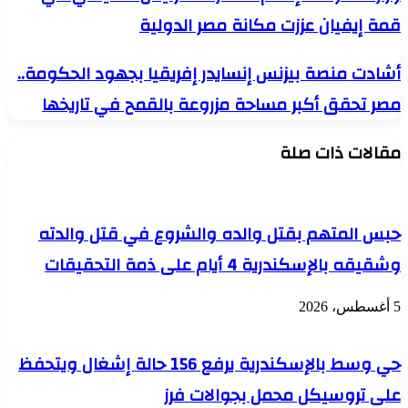
الدولة
قمة إيفيان عززت مكانة مصر الدولية
للإعلام:
مشاركة
الرئيس
أشادت
أشادت منصة بيزنس إنسايدر إفريقيا بجهود الحكومة..
السيسي
منصة
في
مصر تحقق أكبر مساحة مزروعة بالقمح في تاريخها
بيزنس
قمة
إنسايدر
إيفيان
إفريقيا
عززت
مقالات ذات صلة
بجهود
مكانة
الحكومة..
مصر
مصر
الدولية
تحقق
أكبر
حبس المتهم بقتل والده والشروع في قتل والدته
مساحة
مزروعة
وشقيقه بالإسكندرية 4 أيام على ذمة التحقيقات
بالقمح
في
5 أغسطس، 2026
تاريخها
حي وسط بالإسكندرية يرفع 156 حالة إشغال ويتحفظ
على تروسيكل محمل بجوالات فرز