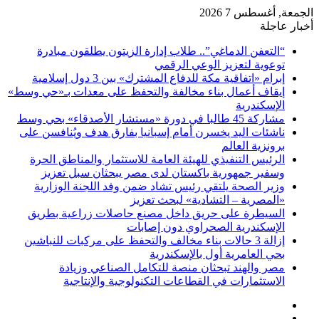
الجمعة, أغسطس 7 2026
أخبار عاجلة
“التعفن الدماغي”.. طلاب إدارة الزيتون يطلقون مبادرة
توعوية لتعزيز الوعي الرقمي
إبرام «اتفاقية مكة للدفاع المشترك» بين 3 دول إسلامية
إيقاف أعمال بناء مخالفة والتحفظ على معدات بـ«حي وسط»
الإسكندرية
مشاركة 45 طالبا في دورة «مستشار الأصدقاء» بحي وسط
ناشئات اليد يخسرن أمام إسبانيا بفارق هدف ويُنافسن على
برونزية العالم
الرئيس التنفيذي للهيئة العامة للاستثمار والمناطق الحرة
وسفير جمهورية باكستان لدى مصر يبحثان سبل تعزيز
وزير الصحة يلتقي رئيس تشاد ضمن وفد اللجنة الوزارية
«المصرية – التشادية» لبحث تعزيز
السيطرة على حريق داخل مصنع حاصلات زراعية بطريق
الإسكندرية الصحراوي دون إصابات
إزالة 3 حالات بناء مخالف والتحفظ على مركبات للنباشين
بحي العامرية أول بالإسكندرية
مصر والهند تبحثان منصة للتكامل الصناعي وزيادة
الاستثمارات في القطاعات التكنولوجية والإنتاجية
فيسبوك
‫X