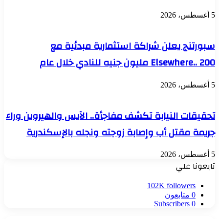
5 أغسطس، 2026
سبورتنج يعلن شراكة استثمارية مبدئية مع
Elsewhere.. 200 مليون جنيه للنادي خلال عام
5 أغسطس، 2026
تحقيقات النيابة تكشف مفاجأة.. الآيس والهيروين وراء
جريمة مقتل أب وإصابة زوجته ونجله بالإسكندرية
5 أغسطس، 2026
تابعونا علي
102K
followers
0
متابعون
Subscribers
0